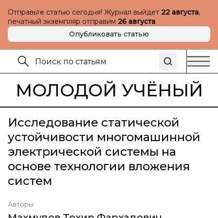
Отправьте статью сегодня! Журнал выйдет
22 августа
,
печатный экземпляр отправим
26 августа
Опубликовать статью
МОЛОДОЙ УЧЁНЫЙ
Исследование статической
устойчивости многомашинной
электрической системы на
основе технологии вложения
систем
Авторы
Махмудов Тохир Фархадович
,