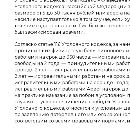
Уголовного кодекса. Но в Кодекс РФ введена новая
Уголовного кодекса Российской Федерации з
размере от 5 до 30 тысяч рублей или ареста на
насилие наступает только в том случае, если
течение года повторно избил близкого челов
был зафиксирован врачами.
Согласно статье 116 Уголовного кодекса, за н
причинивших физическую боль, виновное ли
работами на срок до 360 часов; — исправител
свободы на 2 года; — принудительными работ
срок до 2 лет; — исправительными работами н
2 лет; — исправительными работами на срок до
исправительными работами на срок до 1 года;
исправительными работами Арест на срок до 6 
на практике наказание за побои в уголовном п
случаях — условное лишение свободы. Уголовн
Уголовного кодекса, относятся к уголовным 
по заявлению потерпевшего или его законног
соответствии со всеми правовыми нормами, и