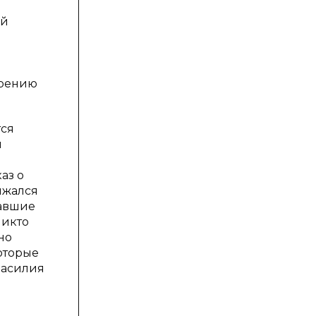
ой
ирению
тся
м
аз о
ижался
давшие
Никто
но
которые
насилия