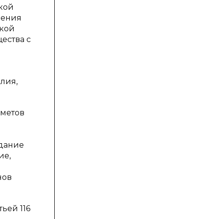
кой
нения
ской
ества с
лия,
дметов
дание
ие,
нов
тьей 116