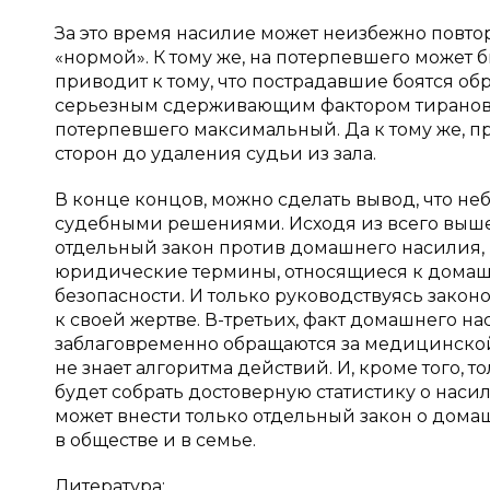
За это время насилие может неизбежно повто
«нормой». К тому же, на потерпевшего может б
приводит к тому, что пострадавшие боятся об
серьезным сдерживающим фактором тиранов, а
потерпевшего максимальный. Да к тому же,
сторон до удаления судьи из зала.
В конце концов, можно сделать вывод, что н
судебными решениями. Исходя из всего вышес
отдельный закон против домашнего насилия, п
юридические термины, относящиеся к домашне
безопасности. И только руководствуясь закон
к своей жертве. В-третьих, факт домашнего н
заблаговременно обращаются за медицинско
не знает алгоритма действий. И, кроме того,
будет собрать достоверную статистику о наси
может внести только отдельный закон о дома
в обществе и в семье.
Литература: