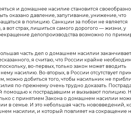
ряться и домашнее насилие становится своеобразн
ыть оказано давление, запугивание, унижение, что
ращаться в полицию. Санкции за побои не является
 вот страх, лишиться самого дорогого — жизни, у
 прекращение делопроизводства возможно по прим
ебольшая часть дел о домашнем насилии заканчивае
казанного, я считаю, что России крайне необходи
оскольку, во-первых, только закон может вводить
му насилию. Во-вторых, в России отсутствует прик
ом, можно добиться того, чтобы насильник не прибл
асилия по-прежнему очень трудно доказать. Постра
й помощью к пострадавшим и вызывают полицию. 
 только с принятием Закона о домашнем насилии мож
лии в семье. И это небольшая часть нововведений, 
шнем насилии, и который повлияет на сокращение 