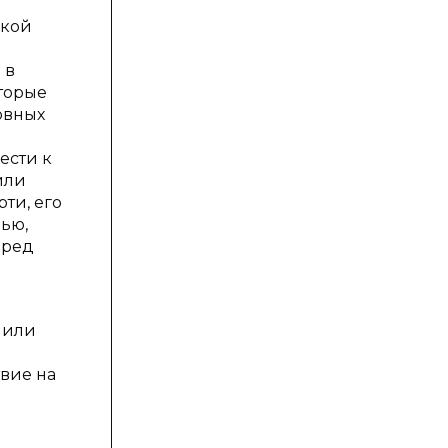
ской
 в
оторые
овных
ести к
или
ти, его
ью,
вред
 или
вие на