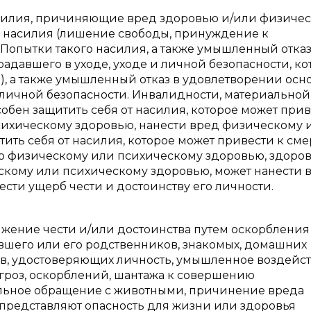
силия, причиняющие вред здоровью и/или физиче
 насилия (лишение свободы, принуждение к
, Попытки такого насилия, а также умышленный отказ
адавшего в уходе, уходе и личной безопасности, к
д.), а также умышленный отказ в удовлетворении осн
и личной безопасности. Инвалидности, материальной
бен защитить себя от насилия, которое может прив
психическому здоровью, нанести вред физическому 
ть себя от насилия, которое может привести к смер
о физическому или психическому здоровью, здоров
ескому или психическому здоровью, может нанести 
сти ущерб чести и достоинству его личности.
ение чести и/или достоинства путем оскорбления
евшего или его родственников, знакомых, домашних
ов, удостоверяющих личность, умышленное воздейст
гроз, оскорблений, шантажа к совершению
льное обращение с животными, причинение вреда
представляют опасность для жизни или здоровья