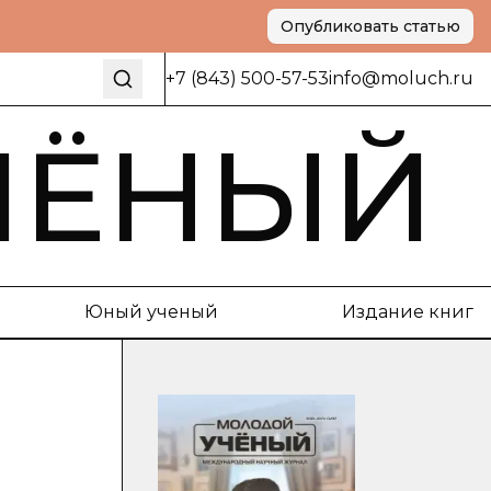
Опубликовать статью
+7 (843) 500-57-53
info@moluch.ru
ЧЁНЫЙ
Юный ученый
Издание книг