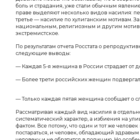
боль и страдания, уже стали обычным явлени
праве выделяют несколько видов насилия: пе
третье — насилие по хулиганским мотивам. З
национальным, религиозным и другим мотива
экстремистское.
По результатам отчета Росстата о репродукт
следующие выводы:
— Каждая 5-я женщина в России страдает от 
— Более трети российских женщин подвергал
— Только каждая пятая женщина сообщает о с
Рассматривая каждый вид насилия в отдельнос
систематический характер, а избиения на ул
фактом. Все потому, что один и тот же челов
постараться, и человек, обладающий здравым
человеку и не обратится в полицию. Но особе