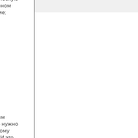
вном
ие;
ым
— нужно
мому
И это