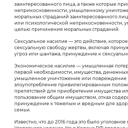
заинтересованного лица, а также которые п
неприкосновенности, умышленному уничтож
моральных страданий заинтересованного лиц
или психологической неприкосновенности,
целью причинения моральных страданий.
Сексуальное насилие — это действие, которо
сексуальную свободу жертвы, включая прину
угроз или шантажа, принуждение к сексуал
Экономическое насилие — умышленная потеря 
первой необходимости, имущества, денежных с
умышленное уничтожение или повреждение 
злоупотребление привилегированным положе
препятствий для приобретения имущества ил
пользование общим имуществом, отказ содер
принуждение к тяжелым и вредным для здоро
семьи.
Известно, что до 2016 года это было уголовное