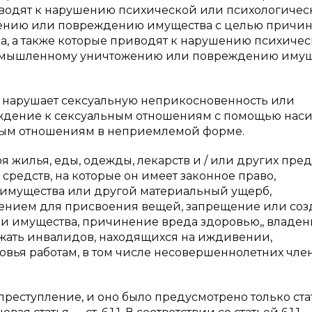
риводят к нарушению психической или психологичес
ению или повреждению имущества с целью причи
а, а также которые приводят к нарушению психиче
 умышленному уничтожению или повреждению имущ
е нарушает сексуальную неприкосновенность или
ждение к сексуальным отношениям с помощью наси
ьным отношениям в неприемлемой форме.
жилья, еды, одежды, лекарств и / или других пре
редств, на которые он имеет законное право,
имущества или другой материальный ущерб,
нием для присвоения вещей, запрещение или соз
и имущества, причинение вреда здоровью,, владен
жать инвалидов, находящихся на иждивении,
вья работам, в том числе несовершеннолетних чле
 преступление, и оно было предусмотрено только ста