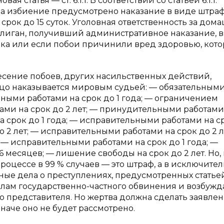
 статья — ст. 6.1.1. В соответствии со статьей 6.1.1.
а избиение предусмотрено наказание в виде штраф
 срок до 15 суток. Уголовная ответственность за дом
 хулиган, получивший административное наказание, в
ека или если побои причинили вред здоровью, кот
анесение побоев, других насильственных действий,
цо наказывается мировым судьей: — обязательным
ьными работами на срок до 1 года; — ограничением
ами на срок до 2 лет; — принудительными работами
а срок до 1 года; — исправительными работами на с
 2 лет; — исправительными работами на срок до 2 л
 — исправительными работами на срок до 1 года; —
месяцев; — лишение свободы на срок до 2 лет. Но, 
роцессе в 99 % случаев — это штраф, а в исключите
ые дела о преступлениях, предусмотренных статьей
делам государственно-частного обвинения и возбужд
о представителя. Но жертва должна сделать заявлен
наче оно не будет рассмотрено.