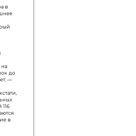
а в
ашнее
орый
и
 на
рок до
ет; —
кстати,
льных
 116
аются
ие в