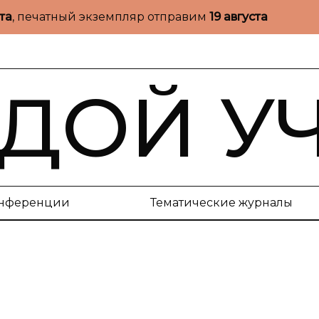
ста
, печатный экземпляр отправим
19 августа
ДОЙ У
нференции
Тематические журналы