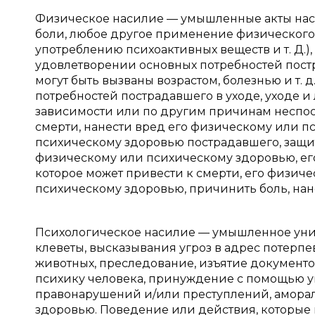
Физическое насилие — умышленные акты на
боли, любое другое применение физического
употреблению психоактивных веществ и т. Д.)
удовлетворении основных потребностей постр
могут быть вызваны возрастом, болезнью и т. 
потребностей пострадавшего в уходе, уходе 
зависимости или по другим причинам неспосо
смерти, нанести вред его физическому или 
психическому здоровью пострадавшего, защити
физическому или психическому здоровью, ег
которое может привести к смерти, его физич
психическому здоровью, причинить боль, нане
Психологическое насилие — умышленное униж
клеветы, высказывания угроз в адрес потерп
животных, преследование, изъятие документ
психику человека, принуждение с помощью у
правонарушений и/или преступлений, амора
здоровью. Поведение или действия, которые 