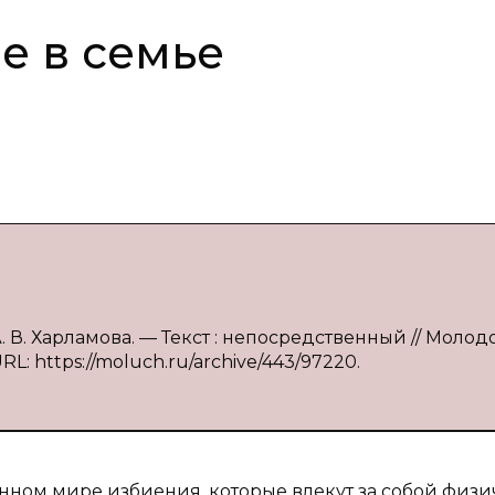
е в семье
. В. Харламова. — Текст : непосредственный // Молод
RL: https://moluch.ru/archive/443/97220.
енном мире избиения, которые влекут за собой физ