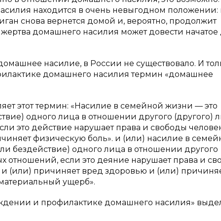
насилия находится в очень невыгодном положении:
улиган снова вернется домой и, вероятно, продолжит
х жертва домашнего насилия может довести начатое
домашнее насилие, в России не существовало. И тол
филактике домашнего насилия термин «домашнее
ляет этот термин: «Насилие в семейной жизни — это
вие) одного лица в отношении другого (другого) л
ли это действие нарушает права и свободы челове
ичиняет физическую боль». и (или) насилие в семе
ли бездействие) одного лица в отношении другого
ых отношений, если это деяние нарушает права и с
 и (или) причиняет вред здоровью и (или) причиня
 материальный ущерб».
еждении и профилактике домашнего насилия» выд