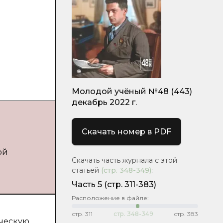
Молодой учёный №48 (443)
декабрь 2022 г.
Скачать номер в PDF
ой
Скачать часть журнала с этой
статьей
(стр.
348-349
)
:
Часть 5
(стр. 311-383)
Расположение в файле:
стр.
311
стр.
348-349
стр.
383
ическую