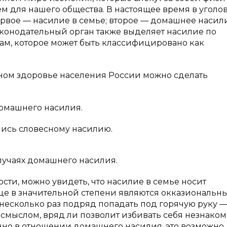
ем для нашего общества. В настоящее время в уголо
рвое — насилие в семье; второе — домашнее насил
аконодательный орган также выделяет насилие по
м, которое может быть классифицировано как
ивном здоровье населения России можно сделать
домашнего насилия.
ись словесному насилию.
лучаях домашнего насилия.
ти, можно увидеть, что насилие в семье носит
ице в значительной степени являются окказиональн
ек несколько раз подряд попадать под горячую руку 
 смыслом, вряд ли позволит избивать себя незнако
нно в отношении домашнего насилия, это возможно. 