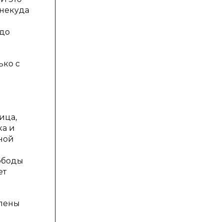
 некуда
 до
ько с
ица,
ка и
йной
вободы
ет
елены