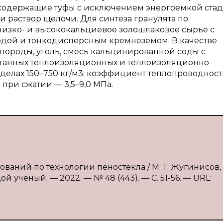
содержащие туфы с исключением энергоемкой ста
 раствор щелочи. Для синтеза гранулята по
изко- и высококальциевое золошлаковое сырье с
дой и тонкодисперсным кремнеземом. В качестве
породы, уголь, смесь кальцинированной соды с
ботанных теплоизоляционных и теплоизоляционно-
делах 150–750 кг/м3; коэффициент теплопроводнос
ь при сжатии — 3,5–9,0 МПа.
ований по технологии пеностекла / М. Т. Жугинисов
й ученый. — 2022. — № 48 (443). — С. 51-56. — URL: