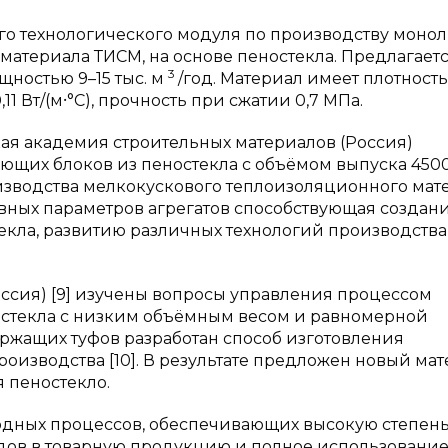
ого технологического модуля по производству монол
материала ТИСМ, на основе пеностекла. Предлагает
3
ностью 9–15 тыс. м
/год. Материал имеет плотность
1 Вт/(м⸱°С), прочность при сжатии 0,7 МПа.
ая академия строительных материалов (Россия)
ющих блоков из пеностекла с объёмом выпуска 450
оизводства мелкокускового теплоизоляционного мат
новных параметров агрегатов способствующая создан
екла, развитию различных технологий производства
ссия) [9] изучены вопросы управления процессом
остекла с низким объёмным весом и равномерной
ержащих туфов разработан способ изготовления
оизводства [10]. В результате предложен новый ма
 пеностекло.
тходных процессов, обеспечивающих высокую степен
одов в товарную продукцию и полное использовани