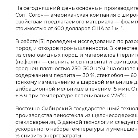
На сегодняшний день основным производител
Corг. Corp» — американская компания с широ
свойствам предлагаемого материала — фоамгл
3
стоимостью от 400 долларов США за 1 м
.
В работе [5] проведены исследования по раз
пород и отходов промышленности. В качеств
из стекловидных пород и материалов (перлита
(нефелин — сиенита и сыннырита) и свинцово
3
средней плотностью 250–300 кг/м
на основе 
содержанием перлита — 30 %, стеклобоя — 60 
тонкому измельчению в шаровой мельнице д
вибрационной мельнице в течение 15 мин. От
+ 8 ч при температуре вспенивания 775°С.
Восточно-Сибирский государственный техноло
производства пеностекла из щелочесодержа
стекловарения, В данной технологии следует
ускоренного набора температуры и уменьшени
% снизить энергозатраты.