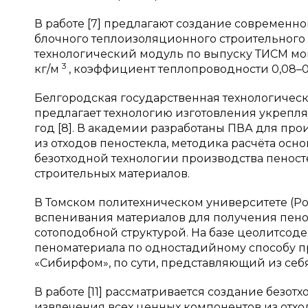
В работе [7] предлагают создание современн
блочного теплоизоляционного строительного 
технологический модуль по выпуску ТИСМ мощ
3
кг/м
, коэффициент теплопроводности 0,08–0,1
Белгородская государственная технологическ
предлагает технологию изготовления укрепля
год [8]. В академии разработаны ПВА для пр
из отходов пеностекла, методика расчёта ос
безотходной технологии производства пеност
строительных материалов.
В Томском политехническом университете (Ро
вспенивания материалов для получения пен
сотоподобной структурой. На базе цеолитсод
пеноматериала по одностадийному способу пр
«Сибирфом», по сути, представляющий из себя
В работе [11] рассматривается создание безо
извлечения всех ценных компонентов из отх