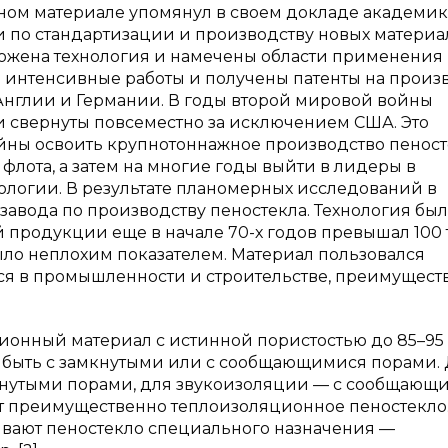
ном материале упомянул в своем докладе академик 
по стандартизации и производству новых материа
дложена технология и намечены области применения
ы интенсивные работы и получены патенты на произ
Англии и Германии. В годы второй мировой войны
и свернуты повсеместно за исключением США. Это
ны освоить крупнотоннажное производство пеност
лота, а затем на многие годы выйти в лидеры в
ологии. В результате планомерных исследований в
 завода по производству пеностекла. Технология был
 продукции еще в начале 70-х годов превышал 100 
было неплохим показателем. Материал пользовался
я в промышленности и строительстве, преимущест
ионный материал с истинной пористостью до 85–95 
т быть с замкнутыми или с сообщающимися порами.
кнутыми порами, для звукоизоляции — с сообщающ
ят преимущественно теплоизоляционное пеностекло
тывают пеностекло специального назначения —