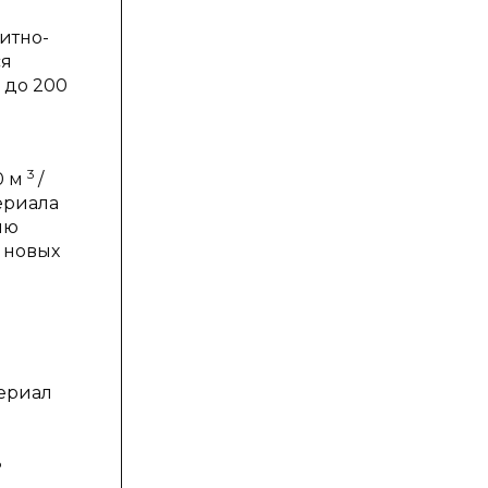
итно-
ся
 до 200
3
0 м
/
ериала
ию
 новых
териал
ь
е