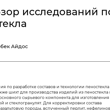
зор исследований п
текла
бек Айдос
я по разработке составов и технологии пеностекла
акже шихт для производства изделий из пеностекла 
 основного сырьевого компонента для изготовления
й и стеклогранулят. Для корректировки состава
 базальтовую породы, вспученный перлит, нефелино