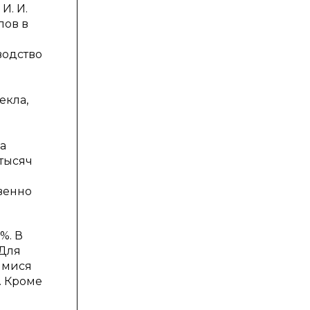
И. И.
лов в
водство
екла,
а
тысяч
венно
%. В
 Для
имися
. Кроме