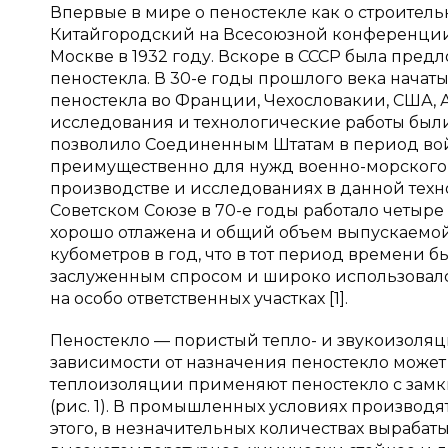
Впервые в мире о пеностекле как о строитель
Китайгородский на Всесоюзной конференции 
Москве в 1932 году. Вскоре в СССР была пре
пеностекла. В 30-е годы прошлого века начат
пеностекла во Франции, Чехословакии, США, 
исследования и технологические работы был
позволило Соединенным Штатам в период вой
преимущественно для нужд военно-морского ф
производстве и исследованиях в данной техн
Советском Союзе в 70-е годы работало четыре
хорошо отлажена и общий объем выпускаемой
кубометров в год, что в тот период времени 
заслуженным спросом и широко использовалс
на особо ответственных участках [1].
Пеностекло — пористый тепло- и звукоизоляц
зависимости от назначения пеностекло може
теплоизоляции применяют пеностекло с зам
(рис. 1). В промышленных условиях производ
этого, в незначительных количествах выраба