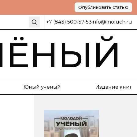
Опубликовать статью
+7 (843) 500-57-53
info@moluch.ru
ЧЁНЫЙ
Юный ученый
Издание книг