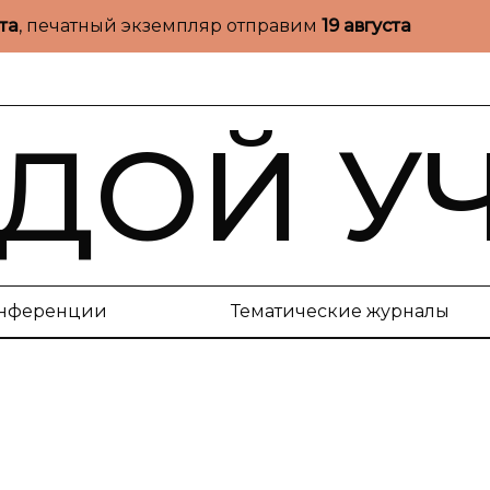
ста
, печатный экземпляр отправим
19 августа
ДОЙ У
нференции
Тематические журналы