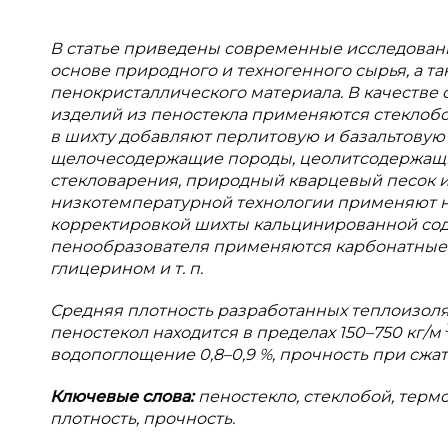
В статье приведены современные исследовани
основе природного и техногенного сырья, а т
пенокристаллического материала. В качестве
изделий из пеностекла применяются стеклобой
в шихту добавляют перлитовую и базальтовую
щелочесодержащие породы, цеолитсодержащи
стекловарения, природный кварцевый песок и 
низкотемпературной технологии применяют н
корректировкой шихты кальцинированной сод
пенообразователя применяются карбонатные п
глицерином и т. п.
Средняя плотность разработанных теплоизол
пеностекол находится в пределах 150–750 кг/м
водопоглощение 0,8–0,9 %, прочность при сжат
Ключевые слова:
пеностекло, стеклобой, тер
плотность, прочность.