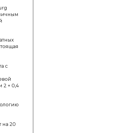
urg
тличным
й
атных
стоящая
а с
а
невой
2 + 0,4
нологию
 на 20