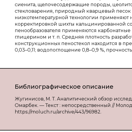
сиенита, щелочесодержащие породы, цеолит
стекловарения, природный кварцевый песок и
низкотемпературной технологии применяют н
корректировкой шихты кальцинированной со
пенообразователя применяются карбонатные 
глицерином и т. п. Средняя плотность разра
конструкционных пеностекол находится в пре
0,03–0,11; водопоглощение 0,8–0,9 %, прочност
Библиографическое описание
Жугинисов, М. Т. Аналитический обзор исслед
Омарбек. — Текст : непосредственный // Молодо
https://moluch.ru/archive/443/96982.