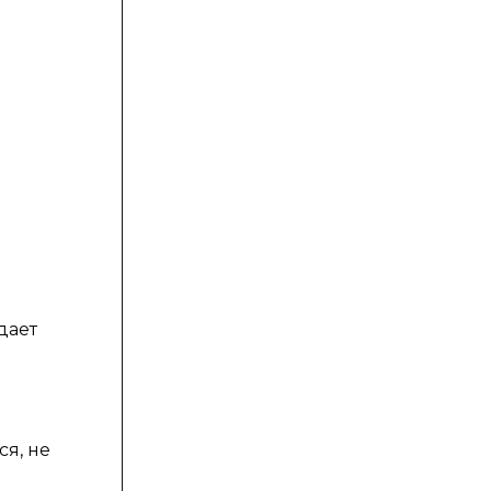
дает
я, не