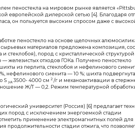
ем пеностекла на мировом рынке является «Pittsb
кой европейской дилерской сетью [4]. Благодаря о
аса, он пользуется высоким спросом даже с высоко
работке пеностекло на основе щелочных алюмосилик
е сырьевых материалов предложена композиция, со
 и стеклобоя), пород с кристаллической структурой
 — железистых отходов ГОКа. Получено пеностекло
шихты из перлита, стеклобоя и нефелинового сиенит
%, нефелинового сиенита — 10 %; шихта подвергнут
2
о S
3500- 4000 см
/г и механоактивации в стерж
уд
ношение Ж/Т — 0,2. Режим температурной обработки 
гический университет (Россия) [6] предлагает тех
щих пород с исключением энергоемкой стадии
 отметить применение электромагнитных полей для
я продолжительности стадии отжига, что позволяет