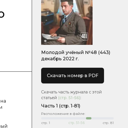
о
Молодой учёный №48 (443)
декабрь 2022 г.
Скачать номер в PDF
Скачать часть журнала с этой
статьей
(стр.
51-56
)
:
 на
Часть 1
(стр. 1-81)
и
Расположение в файле:
стр.
1
стр.
51-56
стр.
81
вый