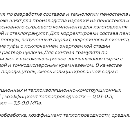
я по разработке составов и технологии пеностекла 
акже шихт для производства изделий из пеностекла и
 основного сырьевого компонента для изготовления
 и стеклогранулят. Для корректировки состава пен
 породы, вспученный перлит, нефелиновый сиенита,
е туфы с исключением энергоемкой стадии
раствор щелочи. Для синтеза гранулята по
изко- и высококальциевое золошлаковое сырье с
ой и тонкодисперсным кремнеземом. В качестве
ороды, уголь, смесь кальцинированной соды с
яционных и теплоизоляционно-конструкционных
3
; коэффициент теплопроводности — 0,03–0,11;
ии — 3,5–9,0 МПа.
мообработка, коэффициент теплопроводности, средня