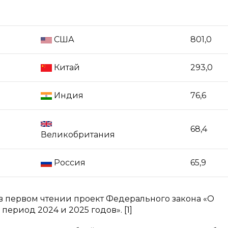
США
801,0
Китай
293,0
Индия
76,6
68,4
Великобритания
Россия
65,9
в первом чтении проект Федерального закона «О
ериод 2024 и 2025 годов». [1]