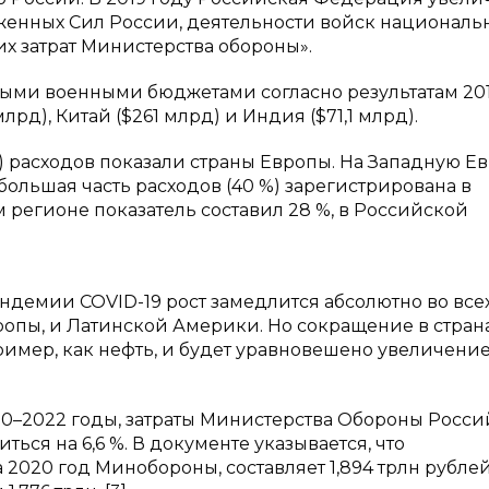
женных Сил России, деятельности войск националь
их затрат Министерства обороны».
ыми военными бюджетами согласно результатам 201
д), Китай ($261 млрд) и Индия ($71,1 млрд).
) расходов показали страны Европы. На Западную Е
большая часть расходов (40 %) зарегистрирована в
 регионе показатель составил 28 %, в Российской
андемии COVID-19 рост замедлится абсолютно во все
ропы, и Латинской Америки. Но сокращение в страна
ример, как нефть, и будет уравновешено увеличение
20–2022 годы, затраты Министерства Обороны Росс
ся на 6,6 %. В документе указывается, что
2020 год Минобороны, составляет 1,894 трлн рублей.