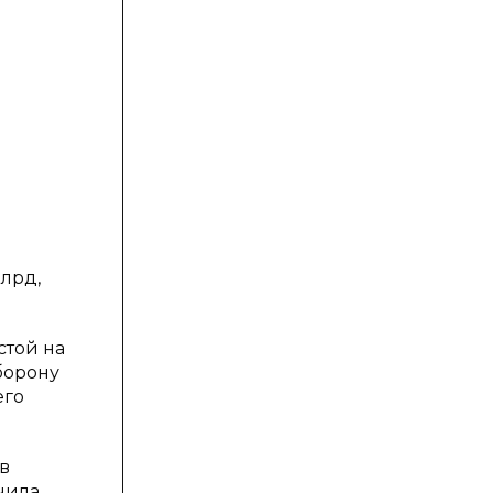
лрд,
стой на
борону
его
в
чила