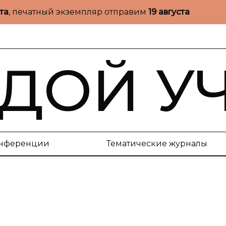
ста
, печатный экземпляр отправим
19 августа
ДОЙ У
нференции
Тематические журналы