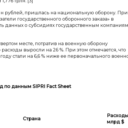
,776 трлн. [3]
трлн рублей, пришлась на национальную оборону. При
атели государственного оборонного заказа» в
сть данных о субсидиях государственным компаниям
ертом месте, потратив на военную оборону
 расходы выросли на 26 %. При этом отмечается, что
оду стали на 6,6 % ниже ее первоначального военн
год по данным
SIPRI
Fact
Sheet
Расходы
Страна
млрд
$