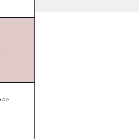
. —
 по