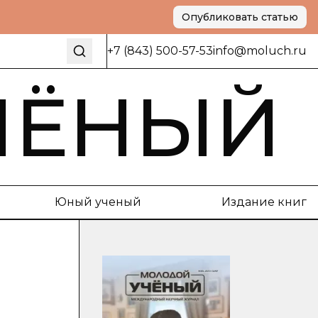
Опубликовать статью
+7 (843) 500-57-53
info@moluch.ru
ЧЁНЫЙ
Юный ученый
Издание книг