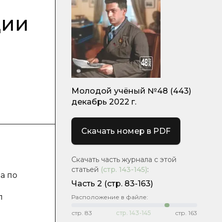
ции
Молодой учёный №48 (443)
декабрь 2022 г.
Скачать номер в PDF
Скачать часть журнала с этой
статьей
(стр.
143-145
)
:
а по
Часть 2
(стр. 83-163)
л
Расположение в файле:
стр.
83
стр.
143-145
стр.
163