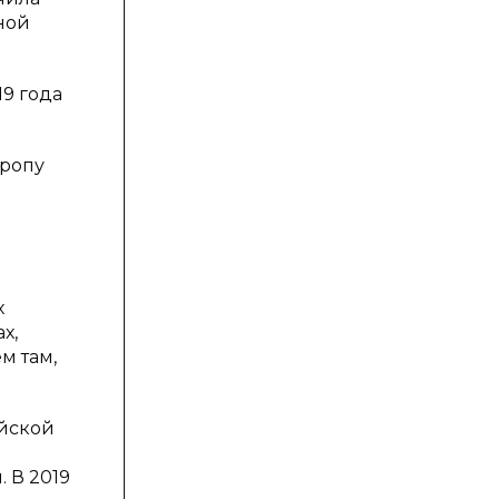
ной
9 года
вропу
х
х,
м там,
ийской
 В 2019