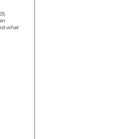
25.
ian
and what