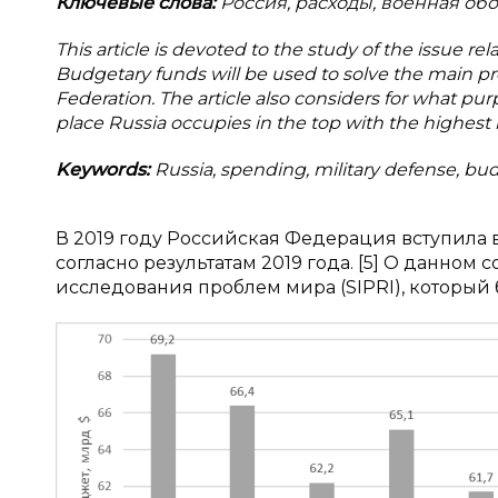
Ключевые слова:
Россия, расходы, военная об
This article is devoted to the study of the issue re
Budgetary funds will be used to solve the main pr
Federation. The article also considers for what p
place Russia occupies in the top with the highest 
Keywords:
Russia, spending, military defense, bud
В 2019 году Российская Федерация вступила 
согласно результатам 2019 года. [5] О данном
исследования проблем мира (SIPRI), который б