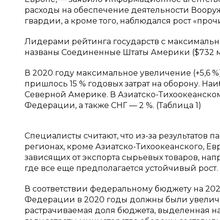
расходы на обеспечение деятельности Воору
гвардии, а кроме того, наблюдался рост «проч
Лидерами рейтинга государств с максимальн
названы Соединенные Штаты Америки ($732 млр
В 2020 году максимальное увеличение (+5,6 %
пришлось 15 % годовых затрат на оборону. Наи
Северной Америке. В Азиатско-Тихоокеанском
Федерации, а также СНГ — 2 %. (Таблица 1)
Специалисты считают, что из-за результатов п
регионах, кроме Азиатско-Тихоокеанского, Ев
зависящих от экспорта сырьевых товаров, нап
где все еще предполагается устойчивый рост.
В соответствии федеральному бюджету на 20
Федерации в 2020 годы должны были увеличить
растрачиваемая доля бюджета, выделенная на 