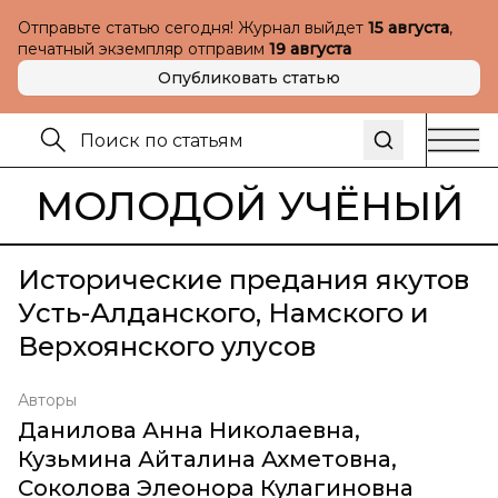
Отправьте статью сегодня! Журнал выйдет
15 августа
,
печатный экземпляр отправим
19 августа
Опубликовать статью
МОЛОДОЙ УЧЁНЫЙ
Исторические предания якутов
Усть-Алданского, Намского и
Верхоянского улусов
Авторы
Данилова Анна Николаевна
,
Кузьмина Айталина Ахметовна
,
Соколова Элеонора Кулагиновна