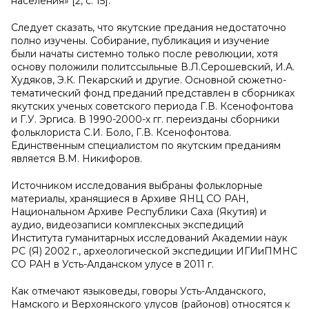
населения» [2, с. 15].
Следует сказать, что якутские предания недостаточно
полно изучены. Собирание, публикация и изучение
были начаты системно только после революции, хотя
основу положили политссыльные В.Л.Серошевский, И.А.
Худяков, Э.К. Пекарский и другие. Основной сюжетно-
тематический фонд преданий представлен в сборниках
якутских ученых советского периода Г.В. Ксенофонтова
и Г.У. Эргиса. В 1990-2000-х гг. переизданы сборники
фольклориста С.И. Боло, Г.В. Ксенофонтова.
Единственным специалистом по якутским преданиям
является В.М. Никифоров.
Источником исследования выбраны фольклорные
материалы, хранящиеся в Архиве ЯНЦ СО РАН,
Национальном Архиве Республики Саха (Якутия) и
аудио, видеозаписи комплексных экспедиций
Института гуманитарных исследований Академии наук
РС (Я) 2002 г., археологической экспедиции ИГИиПМНС
СО РАН в Усть-Алданском улусе в 2011 г.
Как отмечают языковеды, говоры Усть-Алданского,
Намского и Верхоянского улусов (районов) относятся к