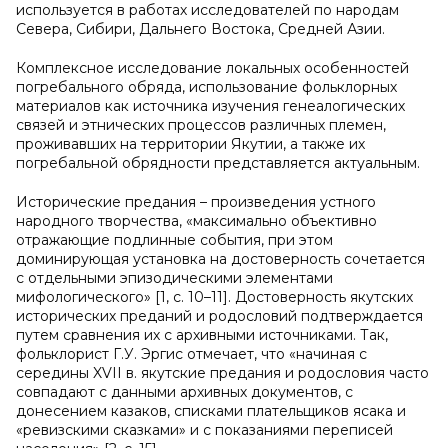
используется в работах исследователей по народам
Севера, Сибири, Дальнего Востока, Средней Азии.
Комплексное исследование локальных особенностей
погребального обряда, использование фольклорных
материалов как источника изучения генеалогических
связей и этнических процессов различных племен,
проживавших на территории Якутии, а также их
погребальной обрядности представляется актуальным.
Исторические предания – произведения устного
народного творчества, «максимально объективно
отражающие подлинные события, при этом
доминирующая установка на достоверность сочетается
с отдельными эпизодическими элементами
мифологического» [1, с. 10–11]. Достоверность якутских
исторических преданий и родословий подтверждается
путем сравнения их с архивными источниками. Так,
фольклорист Г.У. Эргис отмечает, что «начиная с
середины
XVII
в. якутские предания и родословия часто
совпадают с данными архивных документов, с
донесением казаков, списками плательщиков ясака и
«ревизскими сказками» и с показаниями переписей