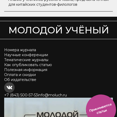
для китайских студентов-филологов
МОЛОДОЙ УЧЁНЫЙ
Номера журнала
Научные конференции
Тематические журналы
Как опубликовать статью
Полезная информация
Оплата и скидки
Об издательстве
+7 (843) 500-57-53
info@moluch.ru
и
н
и
м
а
ют
с
я
ст
ать
П
р
и