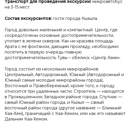
Транспорт для проведения экскурсии:
микроавтобус
на 3-15 мест.
Состав экскурсантов:
гости города Кызыла.
Город довольно маленький и компактный. Центр, где
сосредоточены основные достопримечательности,
утопает в зелени скверов. Как ни красива площадь
Арата с ее фонтаном, дающим прохладу, необходимо
посетить в первую очередь главную
достопримечательность Тувы – обелиск «Центр Азии».
Город состоит из нескольких микрорайонов:
Центральный, Автодорожный, Южный (Автодорожный и
Южный самые молодые микрорайоны города),
Восточный и Правобережный; кроме того, к городу
относится три удаленных части: Строитель — находится
в Промышленном Западном районе города, Спутник —
самый Южный район города, и Кызыл — самый
восточный район города (другое название — Ближний
Каа-Хем), граничащий с Каа-Хемом, или как его называют
Дальним Каа-Хемом.