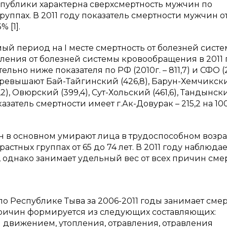
 республики характерна сверхсмертность мужчин по
уппах. В 2011 году показатель смертности мужчин о
 [1].
емый период на
I
месте смертность от болезней сист
ления от болезней системы кровообращения в 2011 
тельно ниже показателя по РФ (2010г. – 811,7) и СФО (2
 превышают Бай-Тайгинский (426,8), Барун-Хемчикск
,2), Овюрский (399,4), Сут-Хольский (461,6), Тандынск
оказатель смертности
имеет г.Ак-Довурак – 215,2 на 100
 в основном умирают лица в трудоспособном возра
стных группах от 65 до 74 лет. В 2011 году наблюда
, однако занимает удельный вес от всех причин сме
по Республике Тыва за 2006-2011 годы занимает сме
причин формируется из следующих составляющих:
м движением, утопления, отравления, отравления