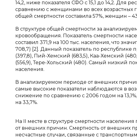
14,2, ниже показателя СФО с 15,1 до 14,2. Для
сравнению с женщинами во всех возрастных гр
общей смертности составила 57%, женщин – 43%
В структуре общей смертности за анализиру
кровообращения. Показатель смертности насе
составил 371,9 на 100 тыс. населения, что значи
708,7) [2]. Данный показатель по республике
(397,8), Пий-Хемский (683,5), Каа-Хемский (480
(556,9), Тере-Хольский (480). Самый низкий п
населения.
В анализируемом периоде от внешних причин
самые высокие показатели наблюдаются в возра
снижение по сравнению с 2006 годом на 13,1%
на 33,7%.
На
II
месте в структуре смертности населения 
от внешних причин.
Смертность от внешних 
несчастные случаи, связанные с транспортны