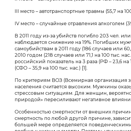
III
место – автотранспортные травмы (55,7 на 10
IV
место – случайные отравления алкоголем (39,
В 2011 году из-за убийств погибло 203 чел. или
наблюдается снижение на 19%. Погибших мужчин
самоубийствам в 2011 году (186 случаев или 60
2010 годом (218 случаев или 71,1 на 100 тыс. н
российский показатель на 3 раза (РФ – 23,6 на 
(СФО – 35,9 на 100 тыс. нас.) [1].
По критериям ВОЗ (Всемирная организация зд
населения считается высоким. Мужчины оказ
стрессовым ситуациям. Для женщин, вероятно,
природой» пересиливают негативное влияние
Особенностью смертности от внешних причин с
смертность по любой другой причине, зависит 
большей мере определяется поведенческими