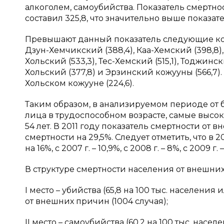
алкоголем, самоубийства. Показатель смертнос
составил 325,8, что значительно выше показателя 
Превышают данный показатель следующие кожу
Дзун-Хемчикский (388,4), Каа-Хемский (398,8),
Хольский (533,3), Тес-Хемский (515,1), Тоджинск
Хольский (377,8) и Эрзинский кожууны (566,7
Хольском кожууне (224,6).
Таким образом, в анализируемом периоде от
лица в трудоспособном возрасте, самые высок
54 лет. В 2011 году показатель смертности от
смертности на 29,5%. Следует отметить, что в
на 16%, с 2007 г. – 10,9%, с 2008 г. – 8%, с 2009 г. –
В структуре смертности населения от внешних 
I
место – убийства (65,8 на 100 тыс. населения
от внешних причин (1004 случая);
II
место – самоубийства (60,2 на 100 тыс. насел