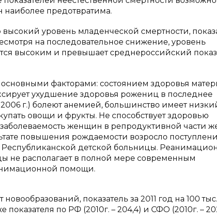
е показателей неестественной смертности возможно,
ин наиболее предотвратима.
 высокий уровень младенческой смертности, показ
о, несмотря на последовательное снижение, уровень
ется высоким и превышает среднероссийский показ
 основными факторами: состоянием здоровья матер
иксирует ухудшение здоровья рожениц в последнее
в 2006 г.) болеют анемией, большинство имеет низки
купать овощи и фрукты. Не способствует здоровью
 заболеваемость женщин в репродуктивной части ж
льтате повышения рождаемости возросло поступлен
х Республиканской детской больницы. Реанимацио
ы не располагает в полной мере современным
анимационной помощи.
 новообразований, показатель за 2011 год на 100 тыс
показателя по РФ (2010г. – 204,4) и СФО (2010г. – 202