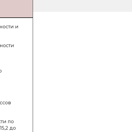
ности и
щности
ю
ссов
ти по
15,2 до