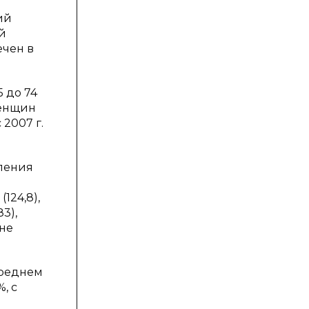
ий
ий
ечен в
 до 74
женщин
 2007 г.
еления
124,8),
3),
уне
среднем
, с