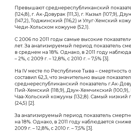
Превышают среднереспубликанский показател
(124,8), г. Ак-Довурак (111,3), г. Кызыл (107,9),
(147,2), Тоджинский (116,2) и Улуг-Хемский ко
Чеди-Хольском кожууне (52,1).
C
2006 по 2011 годы самые высокие показатели
лет. За анализируемый период показатель см
в среднем на 18%. Однако, в 2011 году наблюда
– 2%, с 2009 г. – 12,8%, с 2010 г. – 7,5% [3].
На
IV
месте по Республике Тыва – смертность от
составил 62,3, что значительно выше показателя
среднереспубликанский показатель г.Ак-Довура
Пий-Хемский (118,9), Дзун-Хемчикский (100,9), 
Чаа-Хольский кожууны (132,8). Самый низкий 
(24,5) [2].
За анализируемый период показатель смертно
на 18%. Однако, в 2011 году наблюдается снижен
2009 г. – 12,8%, с 2010 г. – 7,5% [3].