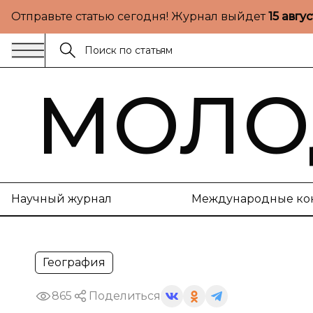
Отправьте статью сегодня! Журнал выйдет
15 авгу
МОЛО
Научный журнал
Международные ко
География
865
Поделиться