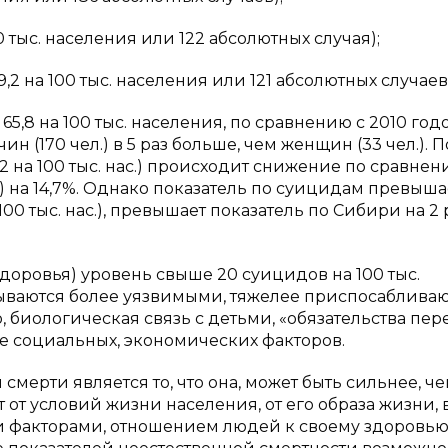
0 тыс. населения или 122 абсолютных случая);
2 на 100 тыс. населения или 121 абсолютных случаев
 65,8 на 100 тыс. населения, по сравнению с 2010 год
 (170 чел.) в 5 раз больше, чем женщин (33 чел.). П
,2 на 100 тыс. нас.) происходит снижение по сравнен
ас.) на 14,7%. Однако показатель по суицидам превыша
100 тыс. нас.), превышает показатель по Сибири на 2 
оровья) уровень свыше 20 суицидов на 100 тыс.
ываются более уязвимыми, тяжелее приспосабливаю
 биологическая связь с детьми, «обязательства пер
 социальных, экономических факторов.
мерти является то, что она, может быть сильнее, ч
от условий жизни населения, от его образа жизни, 
 факторами, отношением людей к своему здоровью