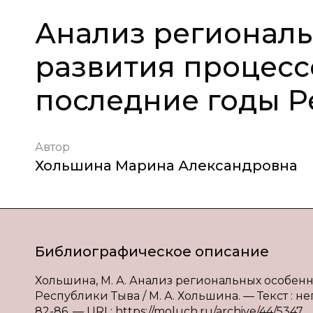
Анализ региональ
развития процесс
последние годы Р
Автор
Хольшина Марина Александровна
Библиографическое описание
Хольшина, М. А. Анализ региональных особен
Республики Тыва / М. А. Хольшина. — Текст : н
82-86. — URL: https://moluch.ru/archive/44/5347.