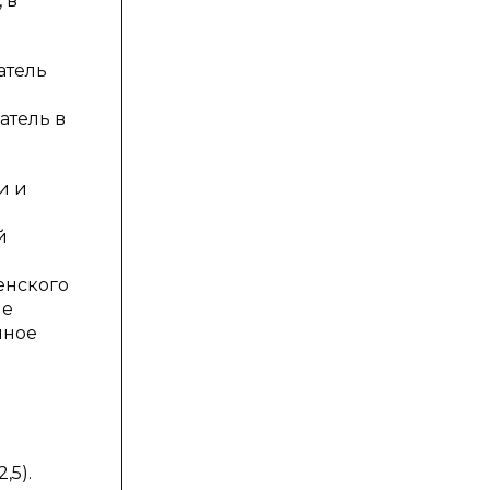
 в
атель
атель в
и и
й
енского
ие
нное
.
,5).