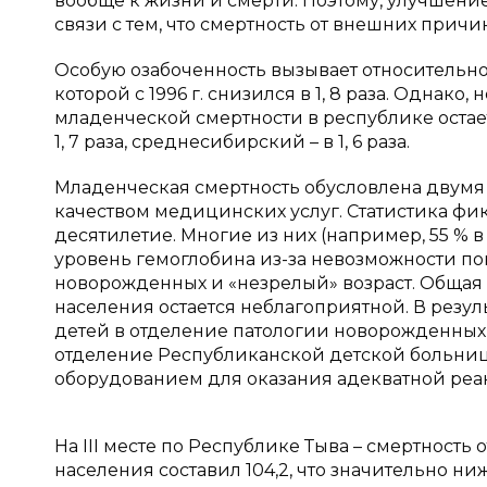
вообще к жизни и смерти. Поэтому, улучшени
связи с тем, что смертность от внешних прич
Особую озабоченность вызывает относительно
которой с 1996 г. снизился в 1, 8 раза. Однак
младенческой смертности в республике оста
1, 7 раза, среднесибирский – в 1, 6 раза.
Младенческая смертность обусловлена двумя
качеством медицинских услуг. Статистика ф
десятилетие. Многие из них (например, 55 % 
уровень гемоглобина из-за невозможности по
новорожденных и «незрелый» возраст. Общая
населения остается неблагоприятной. В резу
детей в отделение патологии новорожденны
отделение Республиканской детской больниц
оборудованием для оказания адекватной ре
На
III
месте по Республике Тыва – смертность от
населения составил 104,2, что значительно ниже 