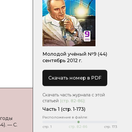
Молодой учёный №9 (44)
сентябрь 2012 г.
Скачать номер в PDF
Скачать часть журнала с этой
статьей
(стр.
82-86
)
:
Часть 1
(стр. 1-173)
Расположение в файле:
 годы
). — С.
стр.
1
стр.
82-86
стр.
173