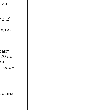
ения
1,2),
 Чеди-
-
рают
 20 до
ин
6 годом
мерших