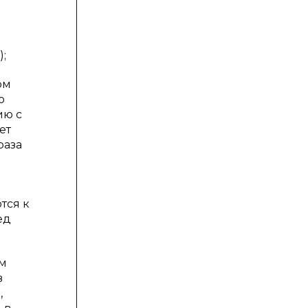
);
ом
о
ию с
ет
раза
тся к
ед
ем
в
,