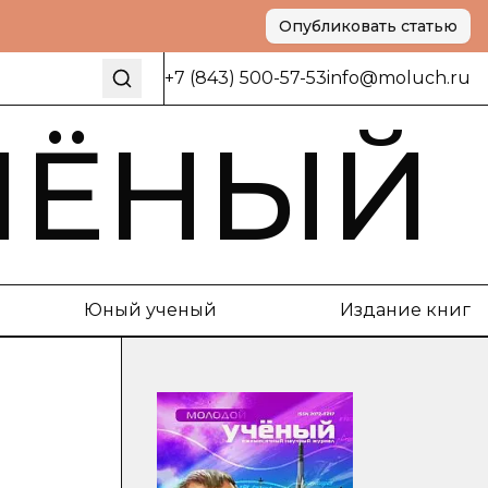
Опубликовать статью
+7 (843) 500-57-53
info@moluch.ru
ЧЁНЫЙ
Юный ученый
Издание книг