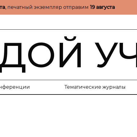
ста
, печатный экземпляр отправим
19 августа
ДОЙ У
нференции
Тематические журналы