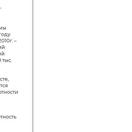
т
емы
году
010г. –
ий
ий
 тыс.
сте,
ется
ртности
ртность