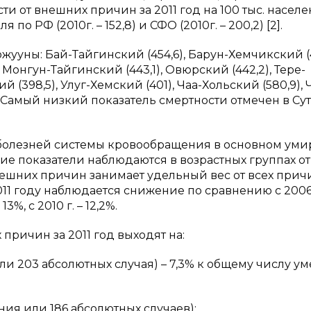
ти от внешних причин за 2011 год на 100 тыс. насел
по РФ (2010г. – 152,8) и СФО (2010г. – 200,2) [2].
уны: Бай-Тайгинский (454,6), Барун-Хемчикский (42
 Монгун-Тайгинский (443,1), Овюрский (442,2), Тере-
ий (398,5), Улуг-Хемский (401), Чаа-Хольский (580,9),
). Самый низкий показатель смертности
отмечен в Сут
 болезней системы кровообращения в основном уми
ие показатели наблюдаются в возрастных группах от
 внешних причин занимает удельный вес от всех прич
 2011 году наблюдается снижение по сравнению с 200
 13%, с 2010 г. – 12,2%.
причин за 2011 год выходят на:
 или 203 абсолютных случая) – 7,3% к общему числу у
ения или 186 абсолютных случаев);