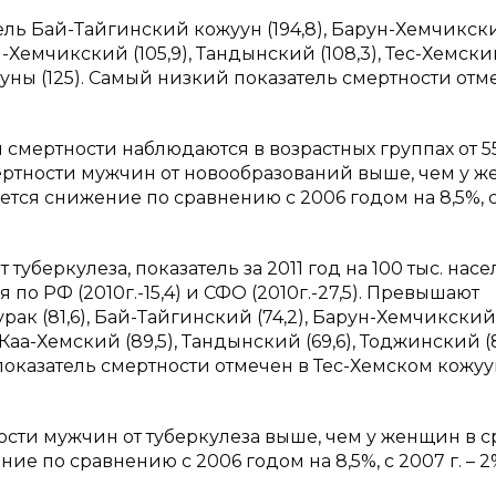
ь Бай-Тайгинский кожуун (194,8), Барун-Хемчикск
 Дзун-Хемчикский (105,9), Тандынский (108,3), Тес-Хемск
жууны (125). Самый низкий показатель смертности
отм
 смертности наблюдаются в возрастных группах от 55
ертности мужчин от новообразований выше, чем у 
ется снижение по сравнению с 2006 годом на 8,5%, с
 туберкулеза, показатель за 2011 год на 100 тыс. нас
 по РФ (2010г.-15,4) и СФО (2010г.-27,5). Превышают
к (81,6), Бай-Тайгинский (74,2), Барун-Хемчикский (
Каа-Хемский (89,5), Тандынский (69,6), Тоджинский (8
показатель смертности отмечен
в Тес-Хемском кожу
сти мужчин от туберкулеза выше, чем у женщин в 
ие по сравнению с 2006 годом на 8,5%, с 2007 г. – 2%