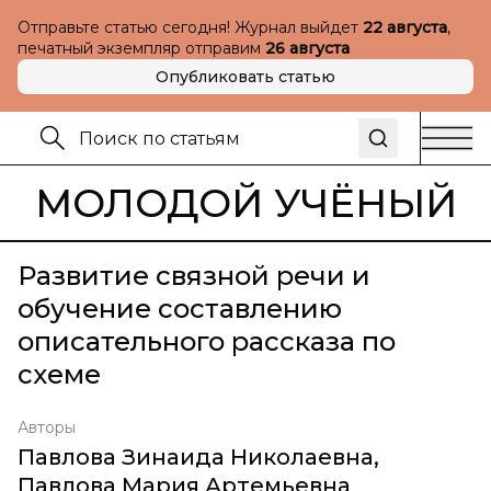
Отправьте статью сегодня! Журнал выйдет
22 августа
,
печатный экземпляр отправим
26 августа
Опубликовать статью
МОЛОДОЙ УЧЁНЫЙ
Развитие связной речи и
обучение составлению
описательного рассказа по
схеме
Авторы
Павлова Зинаида Николаевна
,
Павлова Мария Артемьевна