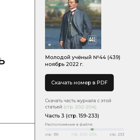
ь
Молодой учёный №44 (439)
ноябрь 2022 г.
Скачать номер в PDF
Скачать часть журнала с этой
статьей
(стр.
202-204
)
:
Часть 3
(стр. 159-233)
Расположение в файле:
стр.
159
стр.
202-204
стр.
233