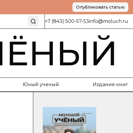
Опубликовать статью
+7 (843) 500-57-53
info@moluch.ru
ЧЁНЫЙ
Юный ученый
Издание книг