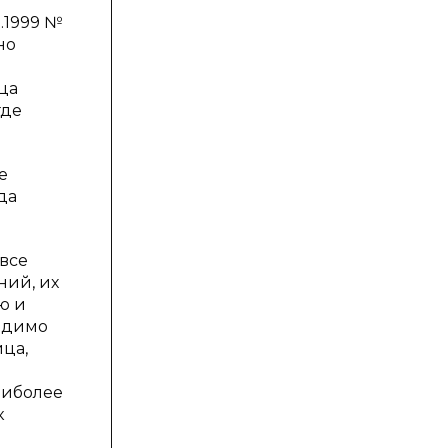
.1999 №
но
я
ца
где
е
да
все
ний, их
ю и
ходимо
ца,
аиболее
к