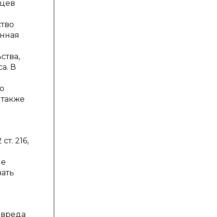
яцев
ство
енная
ства,
а. В
о
 также
ст. 216,
ие
вать
о вреда