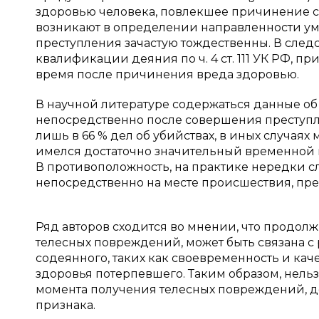
здоровью человека, повлекшее причинение см
возникают в определении направленности ум
преступления зачастую тождественны. В след
квалификации деяния по ч. 4 ст. 111 УК РФ, 
время после причинения вреда здоровью.
В научной литературе содержаться данные об 
непосредственно после совершения преступле
лишь в 66 % дел об убийствах, в иных случа
имелся достаточно значительный временной пр
В противоположность, на практике нередки сл
непосредственно на месте происшествия, прест
Ряд авторов сходится во мнении, что продол
телесных повреждений, может быть связана 
содеянного, таких как своевременность и ка
здоровья потерпевшего. Таким образом, нель
момента получения телесных повреждений, д
признака.