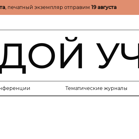
ста
, печатный экземпляр отправим
19 августа
ДОЙ У
нференции
Тематические журналы