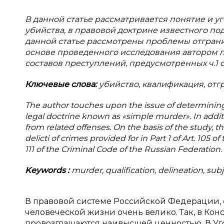
В данной статье рассматривается понятие и 
убийства, в правовой доктрине известного под
данной статье рассмотрены проблемы отграни
основе проведенного исследования автором 
составов преступлений, предусмотренных ч.1 ст. 
Ключевые слова:
убийство, квалификация, отг
The author touches upon the issue of determining 
legal doctrine known as «simple murder». In additi
from related offenses. On the basis of the study, t
delicti of crimes provided for in Part 1 of Art. 105 
111 of the Criminal Code of the Russian Federation.
Keywords
:
murder, qualification, delineation, subj
В правовой системе Российской Федерации, 
человеческой жизни очень велико. Так, в Ко
провозглашаются наивысшей ценностью. В Уг