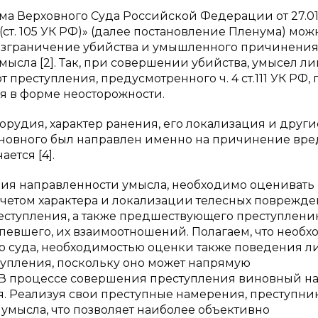
а Верховного Суда Российской Федерации от 27.01
(ст. 105 УК РФ)» (далее постановление Пленума) мож
разграничение убийства и умышленного причинени
ысла [2]. Так, при совершении убийства, умысел ли
 преступления, предусмотренного ч. 4 ст.111 УК РФ, 
я в форме неосторожности.
е орудия, характер ранения, его локализация и други
виновного был направлен именно на причинение вре
ется [4].
ния направленности умысла, необходимо оценивать 
 учетом характера и локализации телесных поврежде
реступления, а также предшествующего преступлени
певшего, их взаимоотношений. Полагаем, что необ
о суда, необходимостью оценки также поведения ли
упления, поскольку оно может напрямую
. В процессе совершения преступления виновный н
. Реализуя свои преступные намерения, преступни
умысла, что позволяет наиболее объективно