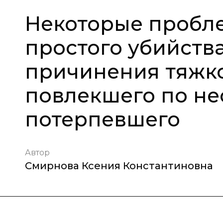
Некоторые пробл
простого убийств
причинения тяжко
повлекшего по не
потерпевшего
Автор
Смирнова Ксения Константиновна