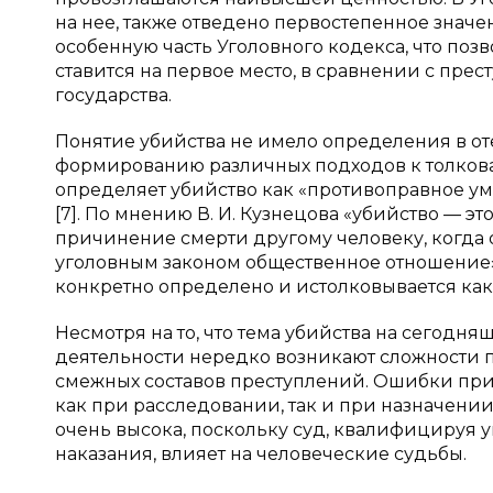
на нее, также отведено первостепенное значен
особенную часть Уголовного кодекса, что позв
ставится на первое место, в сравнении с пре
государства.
Понятие убийства не имело определения в оте
формированию различных подходов к толкован
определяет убийство как «противоправное 
[7]. По мнению В. И. Кузнецова «убийство — 
причинение смерти другому человеку, когда
уголовным законом общественное отношение» 
конкретно определено и истолковывается как
Несмотря на то, что тема убийства на сегодн
деятельности нередко возникают сложности 
смежных составов преступлений. Ошибки при
как при расследовании, так и при назначени
очень высока, поскольку суд, квалифицируя 
наказания, влияет на человеческие судьбы.