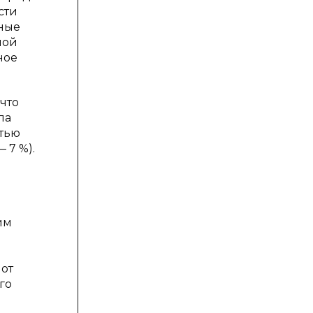
сти
нные
ной
ное
что
ла
ртью
 7 %).
им
 от
го