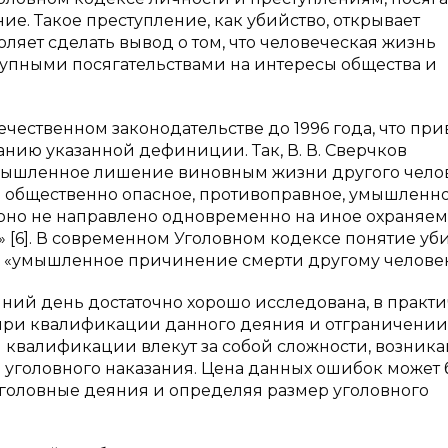
ие. Такое преступление, как убийство, открывает
оляет сделать вывод о том, что человеческая жизнь
ступными посягательствами на интересы общества и
чественном законодательстве до 1996 года, что при
ию указанной дефиниции. Так, В. В. Сверчков
умышленное лишение виновным жизни другого чело
это общественно опасное, противоправное, умышленн
 оно не направлено одновременно на иное охраняе
[6]. В современном Уголовном кодексе понятие уб
 «умышленное причинение смерти другому человеку»
яшний день достаточно хорошо исследована, в практ
при квалификации данного деяния и отграничении 
 квалификации влекут за собой сложности, возник
и уголовного наказания. Цена данных ошибок может 
уголовные деяния и определяя размер уголовного