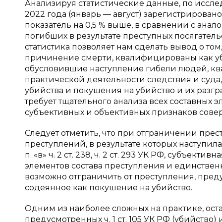
Анализируя статистические данные, по исслед
2022 года (январь — август) зарегистрировано
показатель на 0,5 % выше, в сравнении с ана
погибших в результате преступных посягательс
статистика позволяет нам сделать вывод о том
причинение смерти, квалифицированы как убий
обусловившие наступление гибели людей, кв
практической деятельности следствия и суд
убийства и покушения на убийство и их разг
требует тщательного анализа всех составных 
субъективных и объективных признаков сове
Следует отметить, что при отграничении прест
преступлений, в результате которых наступила гибе
п. «в» ч. 2 ст. 238, ч. 2 ст. 293 УК РФ, субъек
элементов состава преступления и единствен
возможно отграничить от преступления, предус
содеянное как покушение на убийство.
Одним из наиболее сложных на практике, ост
предусмотренных ч. 1 ст. 105 УК РФ (убийство)