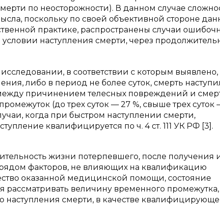
ерти по неосторожности). В данном случае сложно
ысла, поскольку по своей объективной стороне да
ственной практике, распространены случаи ошибоч
при условии наступления смерти, через продолжитель
исследовании, в соответствии с которым выявлено, 
ния, либо в период не более суток, смерть наступи
ях между причинением телесных повреждений и сме
омежуток (до трех суток — 27 %, свыше трех суток —
учаи, когда при быстром наступлении смерти,
упление квалифицируется по ч. 4 ст. 111 УК РФ [3].
жительность жизни потерпевшего, после получения 
с рядом факторов, не влияющих на квалификацию
чество оказанной медицинской помощи, состояние
зя рассматривать величину временного промежутка,
о наступления смерти, в качестве квалифицирующе