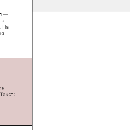
я —
 в
. На
ия
ия
екст :