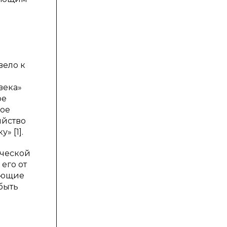
вело к
века»
ое
мое
ийство
 [1].
ической
его от
ающие
быть