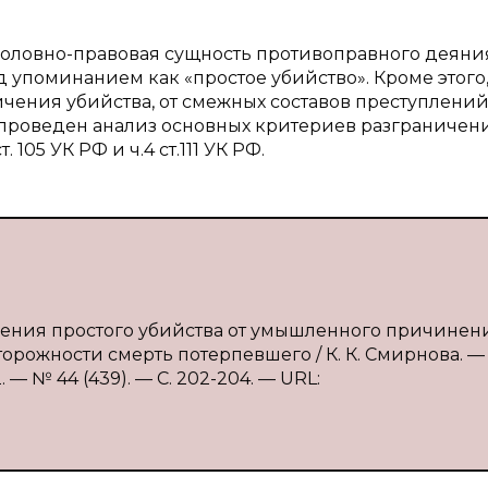
уголовно-правовая сущность противоправного деяни
д упоминанием как «простое убийство». Кроме этого,
чения убийства, от смежных составов преступлений
проведен анализ основных критериев разграничен
105 УК РФ и ч.4 ст.111 УК РФ.
чения простого убийства от умышленного причинен
рожности смерть потерпевшего / К. К. Смирнова. — Т
— № 44 (439). — С. 202-204. — URL: