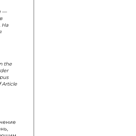
я —
в
 На
я
n the
rder
rpus
 Article
ачение
нь,
гающим