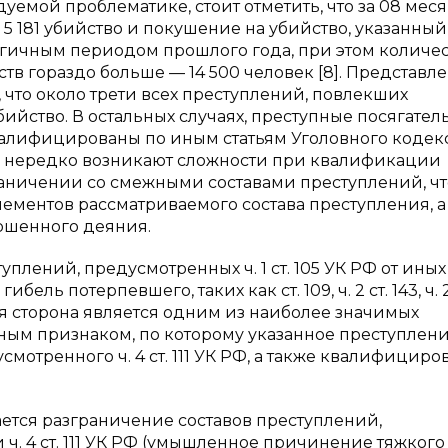
уемой проблематике, стоит отметить, что за 08 мес
 5 181 убийство и покушение на убийство, указанный
логичным периодом прошлого года, при этом количе
тв гораздо больше — 14 500 человек [8]. Представл
, что около трети всех преступлений, повлекших
ство. В остальных случаях, преступные посягатель
алифицированы по иным статьям Уголовного кодекс
а, нередко возникают сложности при квалификации
раничении со смежными составами преступлений, чт
элементов рассматриваемого состава преступления, а
ршенного деяния.
уплений, предусмотренных ч. 1 ст. 105 УК РФ от иных
ль потерпевшего, таких как ст. 109, ч. 2 ст. 143, ч. 2 
тивная сторона является одним из наиболее значимых
ным признаком, по которому указанное преступлен
мотренного ч. 4 ст. 111 УК РФ, а также квалифициро
ается разграничение составов преступлений,
 и ч. 4 ст. 111 УК РФ (умышленное причинение тяжког