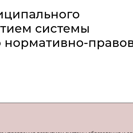
иципального
итием системы
о нормативно-право