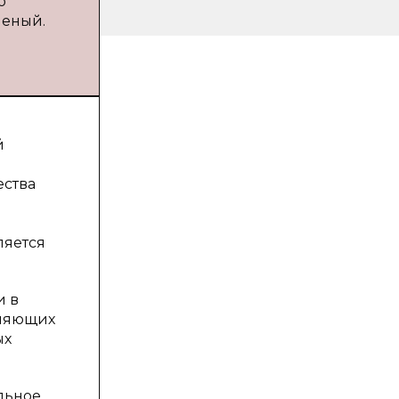
о
ченый.
й
ества
ляется
и в
вляющих
ых
льное