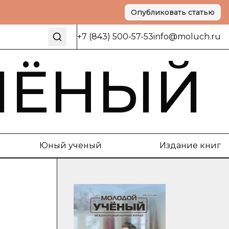
Опубликовать статью
+7 (843) 500-57-53
info@moluch.ru
ЧЁНЫЙ
Юный ученый
Издание книг