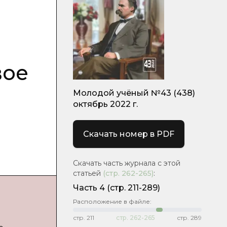
вое
Молодой учёный №43 (438)
октябрь 2022 г.
Скачать номер в PDF
Скачать часть журнала с этой
статьей
(стр.
262-265
)
:
Часть 4
(стр. 211-289)
Расположение в файле:
стр.
211
стр.
262-265
стр.
289