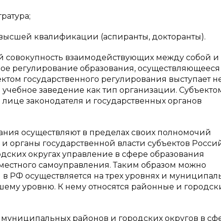
ратура;
 высшей квалификации (аспиранты, докторанты).
ой совокупность взаимодействующих между собой и 
ное регулирование образования, осуществляющееся
том государственного регулирования выступает н
и учебное заведение как тип организации. Субъекто
в лице законодателя и государственных органов
вания осуществляют в пределах своих полномочий
 и органы государственной власти субъектов Росси
дских округах управление в сфере образования
местного самоуправления. Таким образом можно
м в РФ осуществляется на трех уровнях и муниципал
зшему уровню. К нему относятся районные и городск
 муниципальных районов и городских округов в сф