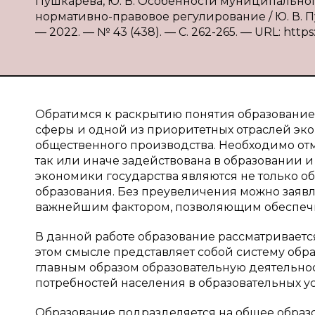
Пушкарева, Ю. В. Особенности муниципально
нормативно-правовое регулирование / Ю. В. П
— 2022. — № 43 (438). — С. 262-265. — URL: https
Обратимся к раскрытию понятия образование.
сферы и одной из приоритетных отраслей эк
общественного производства. Необходимо отме
так или иначе задействована в образовании 
экономики государства являются не только о
образования. Без преувеличения можно заявля
важнейшим фактором, позволяющим обеспечи
В данной работе образование рассматриваетс
этом смысле представляет собой систему об
главным образом образовательную деятельно
потребностей населения в образовательных у
Образование подразделяется на общее образ