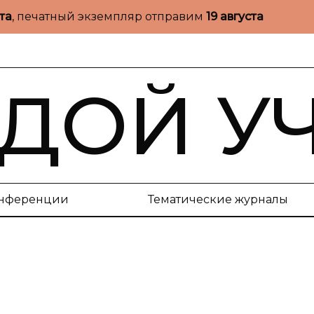
ста
, печатный экземпляр отправим
19 августа
ДОЙ У
нференции
Тематические журналы