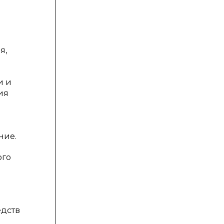
я,
и и
ия
ние.
ого
едств