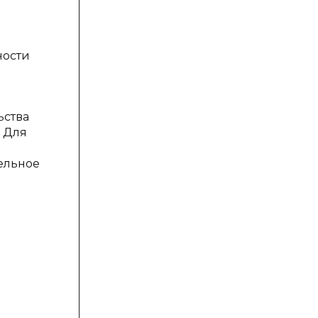
ности
ьства
. Для
тельное