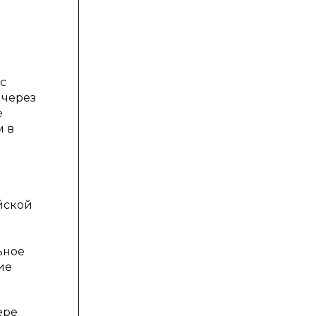
с
 через
е
м в
йской
ьное
ие
ере