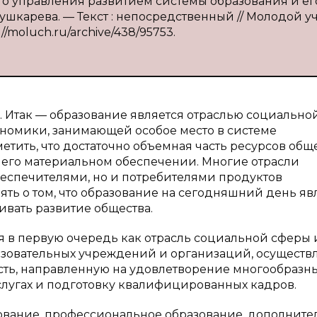
го управления развитием системы образования и ег
ушкарева. — Текст : непосредственный // Молодой у
://moluch.ru/archive/438/95753.
 Итак — образование является отраслью социально
ономики, занимающей особое место в системе
тить, что достаточно объемная часть ресурсов общ
и его материальном обеспечении. Многие отрасли
беспечителями, но и потребителями продуктов
ть о том, что образование на сегодняшний день яв
вать развитие общества.
я в первую очередь как отрасль социальной сферы 
разовательных учреждений и организаций, осущест
сть, направленную на удовлетворение многообразн
слугах и подготовку квалифицированных кадров.
ование, профессиональное образование, дополните