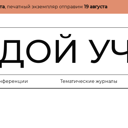
ста
, печатный экземпляр отправим
19 августа
ДОЙ У
нференции
Тематические журналы