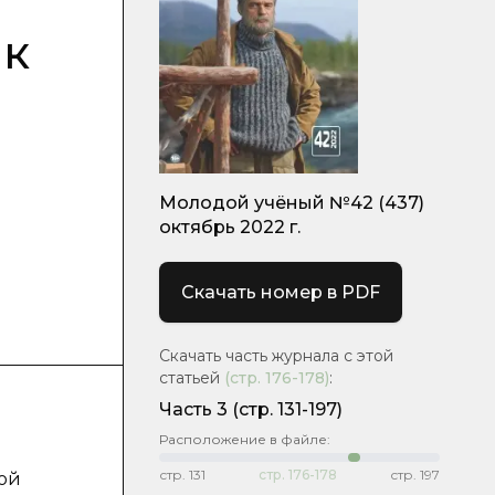
ак
Молодой учёный №42 (437)
октябрь 2022 г.
Скачать номер в PDF
Скачать часть журнала с этой
статьей
(стр.
176-178
)
:
Часть 3
(стр. 131-197)
Расположение в файле:
стр.
131
стр.
176-178
стр.
197
ой