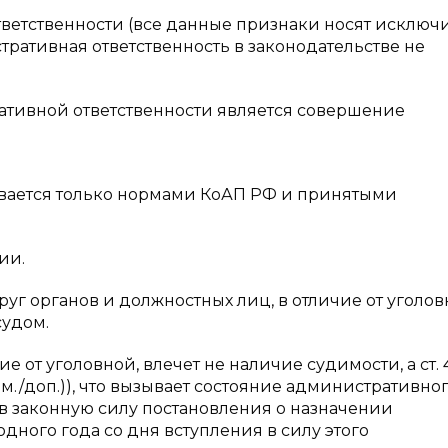
етственности (все данные признаки носят исключ
ративная ответственность в законодательстве не
ативной ответственности является совершение
ивается только нормами КоАП РФ и принятыми
ии.
руг органов и должностных лиц, в отличие от уголо
судом.
е от уголовной, влечет не наличие судимости, а ст. 4
 изм./доп.)), что вызывает состояние административно
 в законную силу постановления о назначении
ного года со дня вступления в силу этого