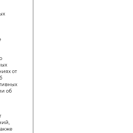
ых
е
р
ных
иях от
б
тивных
ии об
т
ний,
также