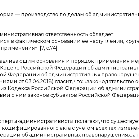
форме — производство по делам об административн
дминистративная ответственность обладает
я в фактическом основании ее наступления, круг
рименения». [7, c.74]
навливающим основания и порядок применения ме
я Кодекс Российской Федерации об административ
йской Федерации об административных правонарушен
иями от 03.04.2018) гласит, что: «законодательство о
 из Кодекса Российской Федерации об администра
вии с ним законов субъектов Российской Федерац
эксперты-административисты полагают, что существуе
 кодифицированного акта с учетом всех тех измене
ерации об административных правонарушениях, а 