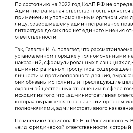
По состоянию на 2022 год КоАП РФ не опреде
Административная ответственность является
применении уполномоченным органом или д
лицу, совершившему административное правон
литературе до сих пор нет единого мнения 
ответственности.
Так, Галаган И. А. полагает, что рассматривае
установленном порядке уполномоченными на
наказаний, сформулированных в санкциях ад
административных проступков, содержащее г
личности и противоправного деяния, выражаю
они обязаны исполнить и преследующие цели 
охраны общественных отношений в сфере госуда
исходит из того, что «административная отве
которая выражается в назначении органом 
полномочиями, административного наказания 
По мнению Старилова Ю. Н. и Россинского Б. 
«вид юридической ответственности, который