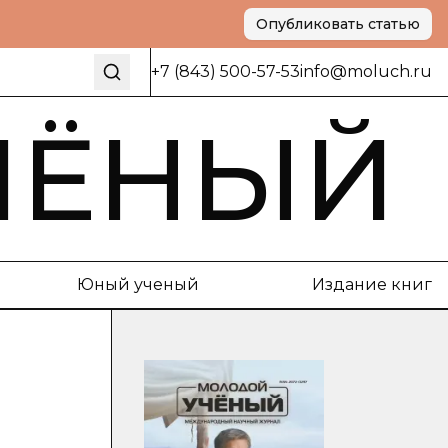
Опубликовать статью
+7 (843) 500-57-53
info@moluch.ru
ЧЁНЫЙ
Юный ученый
Издание книг