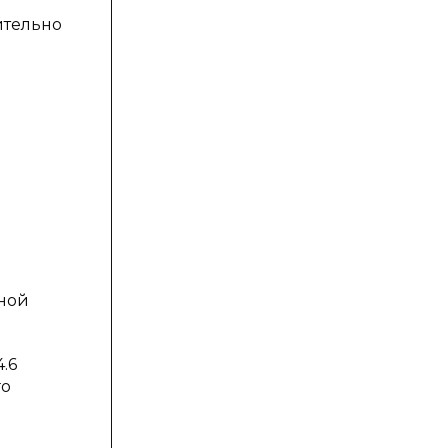
ительно
вной
.6
го