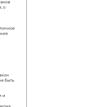
ганов
, о
оличное
ания
акон
не быть
и и
я
акона,