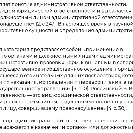
ляет понятие административной ответственности.
 видом юридической ответственности и выражается 
олжностным лицом административной ответственн
арушение» [2, c.247]. В настоящее время в научно
относительно сущности и определения администрат
мая категория представляет собой: «применение в
 то органами и должностными лицами администра
министративно-правовых норм, к виновным в сове
осударственное и общественное осуждение, пориц
щееся в отрицательных для них последствиях, кот
их наказания, исправления и перевоспитания, а т
рственного управления» [3, c.10]. Россинский Б. В
тственность — это вид юридической ответственности,
или должностным лицом, наделенным соответствую
лицу, совершившему правонарушение» [4, c. 38].
В. под административной ответственность стоит пон
 выражается в назначении органом или должностны