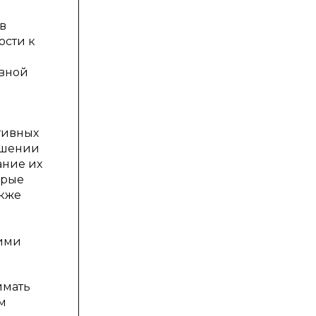
в
ости к
й
ивной
тивных
ршении
ание их
орые
акже
.
щими
имать
м