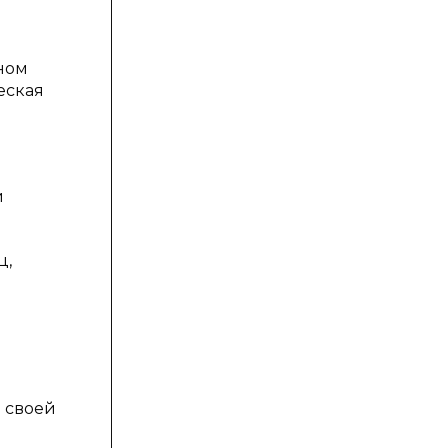
ном
еская
й
ц,
и своей