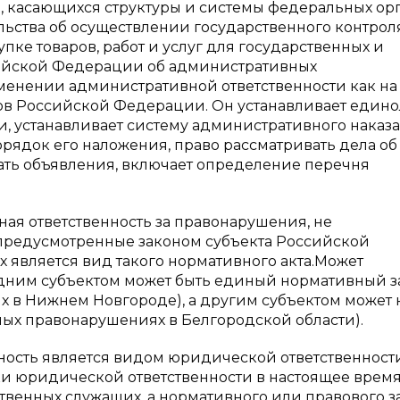
, касающихся структуры и системы федеральных ор
ьства об осуществлении государственного контроля
пке товаров, работ и услуг для государственных и
ссийской Федерации об административных
енении административной ответственности как на
тов Российской Федерации. Он устанавливает един
, устанавливает систему административного наказ
орядок его наложения, право рассматривать дела об
ть объявления, включает определение перечня
ная ответственность за правонарушения, не
предусмотренные законом субъекта Российской
является вид такого нормативного акта.Может
 одним субъектом может быть единый нормативный з
 в Нижнем Новгороде), а другим субъектом может 
ых правонарушениях в Белгородской области).
ность является видом юридической ответственност
ки юридической ответственности в настоящее врем
ственных служащих, а нормативного или правового з