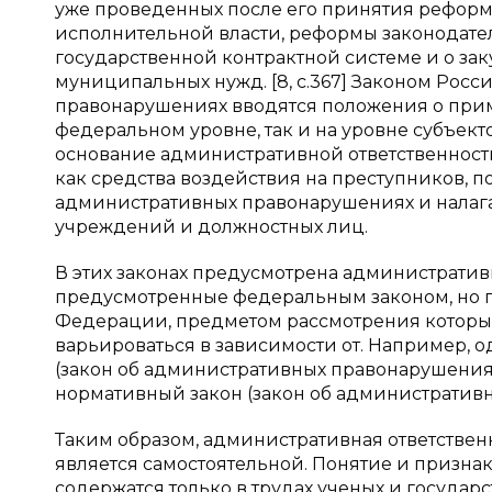
уже проведенных после его принятия реформ
исполнительной власти, реформы законодател
государственной контрактной системе и о заку
муниципальных нужд. [8, c.367] Законом Ро
правонарушениях вводятся положения о прим
федеральном уровне, так и на уровне субъек
основание административной ответственности
как средства воздействия на преступников, п
административных правонарушениях и налага
учреждений и должностных лиц.
В этих законах предусмотрена административ
предусмотренные федеральным законом, но 
Федерации, предметом рассмотрения которых 
варьироваться в зависимости от. Например,
(закон об административных правонарушениях
нормативный закон (закон об административн
Таким образом, административная ответствен
является самостоятельной. Понятие и призна
содержатся только в трудах ученых и государ