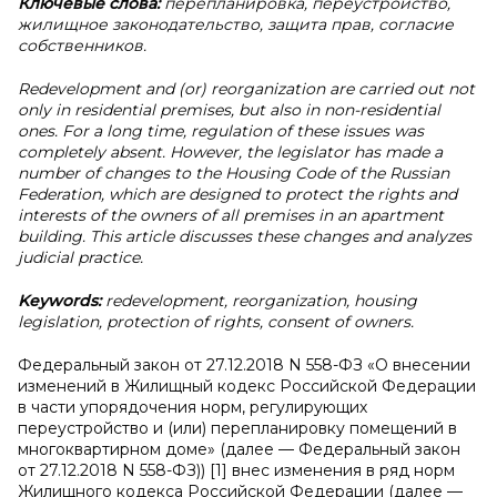
Ключевые слова:
перепланировка, переустройство,
жилищное законодательство, защита прав, согласие
собственников.
Redevelopment and (or) reorganization are carried out not
only in residential premises, but also in non-residential
ones. For a long time, regulation of these issues was
completely absent. However, the legislator has made a
number of changes to the Housing Code of the Russian
Federation, which are designed to protect the rights and
interests of the owners of all premises in an apartment
building. This article discusses these changes and analyzes
judicial practice.
Keywords:
redevelopment, reorganization, housing
legislation, protection of rights, consent of owners.
Федеральный закон от 27.12.2018 N 558-ФЗ «О внесении
изменений в Жилищный кодекс Российской Федерации
в части упорядочения норм, регулирующих
переустройство и (или) перепланировку помещений в
многоквартирном доме» (далее — Федеральный закон
от 27.12.2018 N 558-ФЗ)) [1] внес изменения в ряд норм
Жилищного кодекса Российской Федерации (далее —