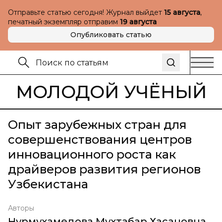
Отправьте статью сегодня! Журнал выйдет
15 августа
,
печатный экземпляр отправим
19 августа
Опубликовать статью
МОЛОДОЙ УЧЁНЫЙ
Опыт зарубежных стран для
совершенствования центров
инновационного роста как
драйверов развития регионов
Узбекистана
Авторы
Нурмухамедова Мухтабар Хасановна
,