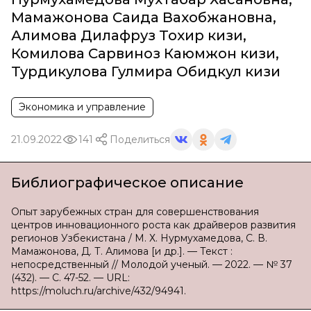
Мамажонова Саида Вахобжановна
,
Алимова Дилафруз Тохир кизи
,
Комилова Сарвиноз Каюмжон кизи
,
Турдикулова Гулмира Обидкул кизи
Экономика и управление
21.09.2022
141
Поделиться
Библиографическое описание
Опыт зарубежных стран для совершенствования
центров инновационного роста как драйверов развития
регионов Узбекистана / М. Х. Нурмухамедова, С. В.
Мамажонова, Д. Т. Алимова [и др.]. — Текст :
непосредственный // Молодой ученый. — 2022. — № 37
(432). — С. 47-52. — URL:
https://moluch.ru/archive/432/94941.