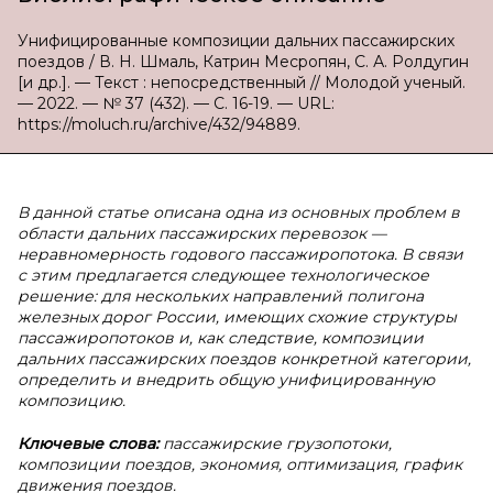
Унифицированные композиции дальних пассажирских
поездов / В. Н. Шмаль, Катрин Месропян, С. А. Ролдугин
[и др.]. — Текст : непосредственный // Молодой ученый.
— 2022. — № 37 (432). — С. 16-19. — URL:
https://moluch.ru/archive/432/94889.
В
данной статье описана одна из основных проблем в
области дальних пассажирских перевозок —
неравномерность годового пассажиропотока. В связи
с этим предлагается следующее технологическое
решение: для нескольких направлений полигона
железных дорог России, имеющих схожие структуры
пассажиропотоков и, как следствие, композиции
дальних пассажирских поездов конкретной категории,
определить и внедрить общую унифицированную
композицию.
Ключевые слова:
пассажирские грузопотоки,
композиции поездов, экономия, оптимизация, график
движения поездов.