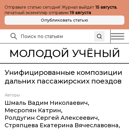
Отправьте статью сегодня! Журнал выйдет
15 августа
,
печатный экземпляр отправим
19 августа
Опубликовать статью
МОЛОДОЙ УЧЁНЫЙ
Унифицированные композиции
дальних пассажирских поездов
Авторы
Шмаль Вадим Николаевич
,
Месропян Катрин
,
Ролдугин Сергей Алексеевич
,
Стряпцева Екатерина Вячеславовна
,