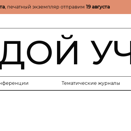
ста
, печатный экземпляр отправим
19 августа
ДОЙ У
нференции
Тематические журналы