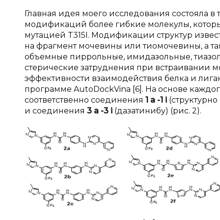
Главная идея моего исследования состояла в т
модификаций более гибкие молекулы, которые
мутацией T315I. Модификации структур изве
на фрагмент мочевины или тиомочевины, а та
объемные пиррольные, имидазольные, тиазол
стерические затруднения при встраивании мо
эффективности взаимодействия белка и лига
программе AutoDockVina [6]. На основе каждо
соответственно соединения
1
a
-1
i
(структурн
и соединения
3
a
-3
i
(дазатинибу) (рис. 2).