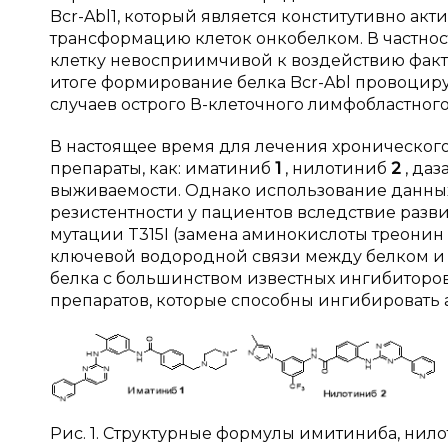
Bcr-Abl1, который является конститутивно ак
трансформацию клеток онкобелком. В частнос
клетку невосприимчивой к воздействию факт
итоге формирование белка Bcr-Abl провоциру
случаев острого В-клеточного лимфобластного 
В настоящее время для лечения хроническог
препараты, как: иматиниб
1
, нилотиниб
2
, да
выживаемости. Однако использование данных
резистентности у пациентов вследствие разви
мутации T315I (замена аминокислоты треонин 
ключевой водородной связи между белком и 
белка с большинством известных ингибиторов
препаратов, которые способны ингибировать ак
Рис. 1. Структурные формулы имитиниба, нил