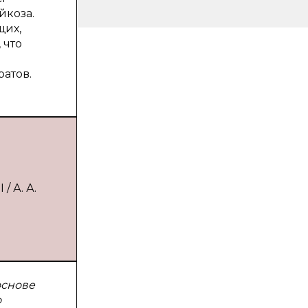
йкоза.
щих,
 что
атов.
/ А. А.
основе
о