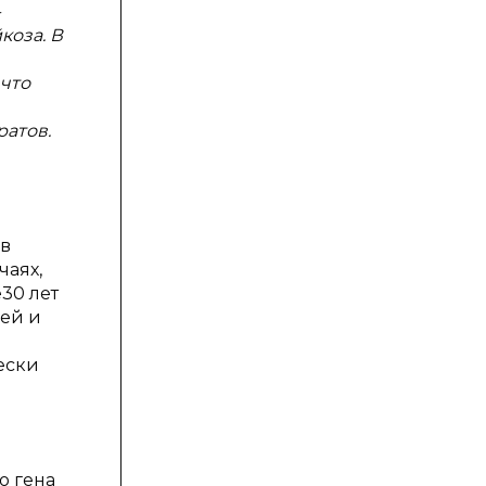
-
коза. В
 что
атов.
ов
чаях,
30 лет
ей и
ески
о гена