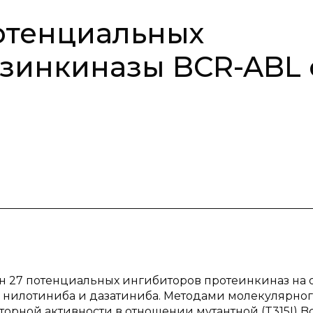
 потенциальных
зинкиназы BCR-ABL 
айн 27 потенциальных ингибиторов протеинкиназ на 
, нилотиниба и дазатиниба. Методами молекулярно
рной активности в отношении мутантной (T315I) Bc