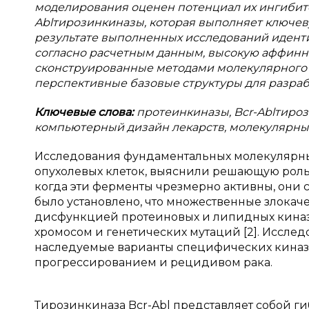
моделирования оценен потенциал их ингибитор
Ablтирозинкиназы, которая выполняет ключев
результате выполненных исследований идент
согласно расчетным данным, высокую аффиннос
сконструированные методами молекулярного
перспективные базовые структуры для разра
Ключевые слова:
протеинкиназы, Bcr-Ablтиро
компьютерный дизайн лекарств, молекулярны
Исследования фундаментальных молекулярны
опухолевых клеток, выяснили решающую роль п
когда эти ферменты чрезмерно активны, они с
было установлено, что множественные злока
дисфункцией протеиновых и липидных киназ 
хромосом и генетических мутаций [2]. Исслед
наследуемые варианты специфических киназ 
прогрессированием и рецидивом рака.
Тирозинкиназа Bсr-Abl представляет собой 