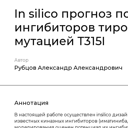
In silico прогноз
ингибиторов тиро
мутацией Т315I
Автор
Рубцов Александр Александрович
Аннотация
В настоящей работе осуществлен insilico диз
известных киназных ингибиторов (иматиниба
моделирования оценен потенциал их ингибито