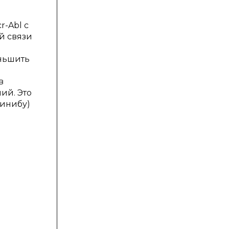
-Abl с
й связи
еньшить
в
ий. Это
тинибу)