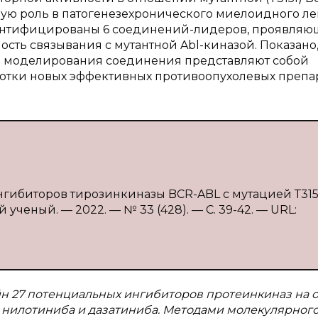
ую роль в патогенезехронического миелоидного ле
ентифицированы 6 соединений-лидеров, проявляю
ть связывания с мутантной Abl-киназой. Показано,
 моделирования соединения представляют собой
ботки новых эффективных противоопухолевых препар
ингибиторов тирозинкиназы BCR-ABL с мутацией Т315I 
 ученый. — 2022. — № 33 (428). — С. 39-42. — URL:
айн 27 потенциальных ингибиторов протеинкиназ на 
 нилотиниба и дазатиниба. Методами молекулярног