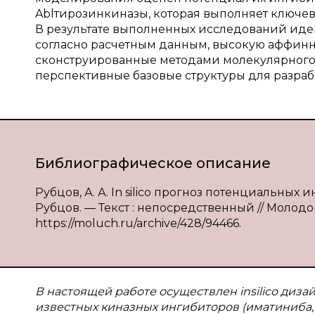
Ablтирозинкиназы, которая выполняет ключев
В результате выполненных исследований ид
согласно расчетным данным, высокую аффиннос
сконструированные методами молекулярного
перспективные базовые структуры для разра
Библиографическое описание
Рубцов, А. А. In silico прогноз потенциальных 
Рубцов. — Текст : непосредственный // Молодой
https://moluch.ru/archive/428/94466.
В настоящей работе осуществлен insilico диз
известных киназных ингибиторов (иматиниба,