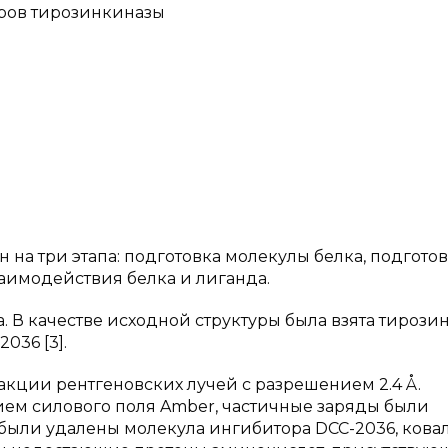
оров тирозинкиназы
на три этапа: подготовка молекулы белка, подгото
аимодействия белка и лиганда.
а. В качестве исходной структуры была взята тирози
036 [3].
кции рентгеновских лучей с разрешением 2.4 Å.
ем силового поля Amber, частичные заряды были
 были удалены молекула ингибитора DCC-2036, кова