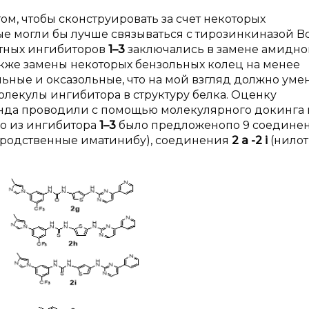
ом, чтобы сконструировать за счет некоторых
 могли бы лучше связываться с тирозинкиназой Bcr
стных ингибиторов
1–3
заключались в замене амидно
кже замены некоторых бензольных колец на менее
ьные и оксазольные, что на мой взгляд должно ум
лекулы ингибитора в структуру белка. Оценку
нда проводили с помощью молекулярного докинга 
го из ингибитора
1–3
было предложенопо 9 соединен
о родственные иматинибу), соединения
2
a
-2
i
(нило