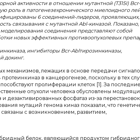
ной активности в отношении мутантной (T315I) Bcr
ую роль в патогенезехронического миелоидного лей
ифицированы 6 соединений-лидеров, проявляющих,
ть связывания с мутантной Abl-киназой. Показано,
 моделирования соединения представляют собой
ботки новых эффективных противоопухолевых препар
зинкиназа, ингибиторы Bcr-Ablтирозинкиназы,
й докинг.
х механизмов, лежащих в основе передачи сигнал
ротеинкиназ в канцерогенезе, поскольку в тех слу
пособствуют пролиферации клеток [1]. За последние
чественные опухоли человека обусловлены модуляци
и дезактивированных фосфатаз из-за перестановок
ования мутаций генома киназ показали, что генетич
связаны с возникновением, развитием,
гибридный белок, являющийся продуктом гибридног