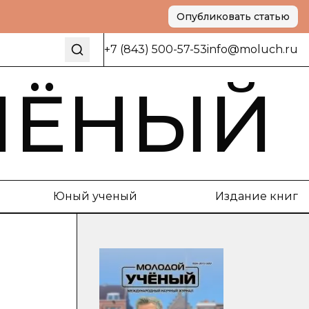
Опубликовать статью
+7 (843) 500-57-53
info@moluch.ru
ЧЁНЫЙ
Юный ученый
Издание книг