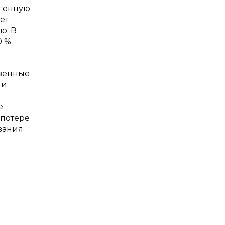
огенную
ет
ю. В
0 %
твенные
ли
е
 потере
вания