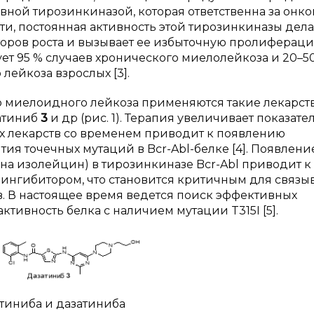
тивной тирозинкиназой, которая ответственна за онк
ти, постоянная активность этой тирозинкиназы дела
оров роста и вызывает ее избыточную пролифераци
ет 95 % случаев хронического миелолейкоза и 20–5
лейкоза взрослых [3].
о миелоидного лейкоза применяются такие лекарс
затиниб
3
и др (рис. 1). Терапия увеличивает показате
 лекарств со временем приводит к появлению
тия точечных мутаций в Bcr-Abl-белке [4]. Появлени
на изолейцин) в тирозинкиназе Bcr-Abl приводит к
ингибитором, что становится критичным для связы
. В настоящее время ведется поиск эффективных
тивность белка с наличием мутации T315I [5].
отиниба и дазатиниба