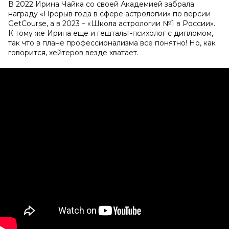
В 2022 Ирина Чайка со своей Академией забрала
награду «Прорыв года в сфере астрологии» по версии
GetCourse, а в 2023 – «Школа астрологии №1 в России».
К тому же Ирина еще и гештальт-психолог с дипломом,
так что в плане профессионализма все понятно! Но, как
говорится, хейтеров везде хватает.