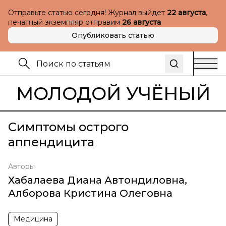
Отправьте статью сегодня! Журнал выйдет
22 августа
,
печатный экземпляр отправим
26 августа
Опубликовать статью
МОЛОДОЙ УЧЁНЫЙ
Симптомы острого
аппендицита
Авторы
Хабалаева Диана Автондиловна
,
Алборова Кристина Олеговна
Медицина