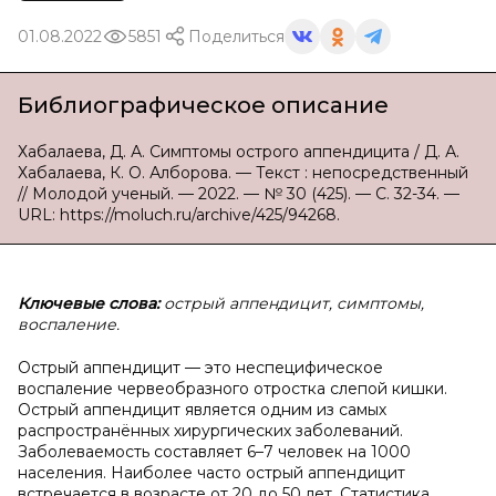
01.08.2022
5851
Поделиться
Библиографическое описание
Хабалаева, Д. А. Симптомы острого аппендицита / Д. А.
Хабалаева, К. О. Алборова. — Текст : непосредственный
// Молодой ученый. — 2022. — № 30 (425). — С. 32-34. —
URL: https://moluch.ru/archive/425/94268.
Ключевые слова:
острый аппендицит, симптомы,
воспаление.
Острый аппендицит — это неспецифическое
воспаление червеобразного отростка слепой кишки.
Острый аппендицит является одним из самых
распространённых хирургических заболеваний.
Заболеваемость составляет 6–7 человек на 1000
населения. Наиболее часто острый аппендицит
встречается в возрасте от 20 до 50 лет. Статистика