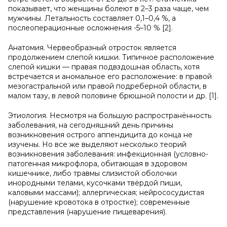
показывает, что женщины болеют в 2–3 раза чаще, чем
мужчины. Летальность составляет 0,1–0,4 %, а
послеоперационные осложнения -5–10 % [2].
Анатомия. Червеобразный отросток является
продолжением слепой кишки. Типичное расположение
слепой кишки — правая подвздошная область, хотя
встречается и аномальное его расположение: в правой
мезогастральной или правой подреберной области, в
малом тазу, в левой половине брюшной полости и др. [1].
Этиология. Несмотря на большую распространённость
заболевания, на сегодняшний день причины
возникновения острого аппендицита до конца не
изучены. Но все же выделяют несколько теорий
возникновения заболевания: инфекционная (условно-
патогенная микрофлора, обитающая в здоровом
кишечнике, либо травмы слизистой оболочки
инородными телами, кусочками твёрдой пиши,
каловыми массами); аллергическая; нейрососудистая
(нарушение кровотока в отростке); современные
представления (нарушение пищеварения).