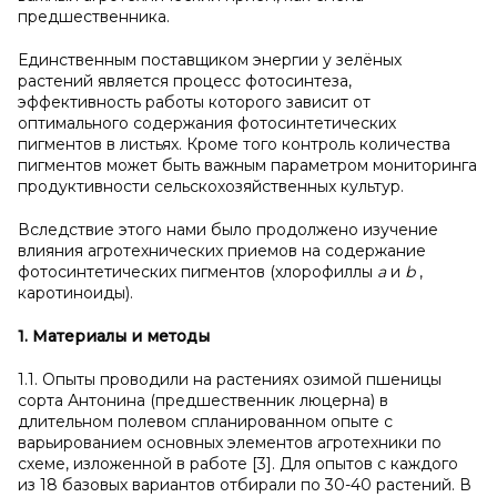
предшественника.
Единственным поставщиком энергии у зелёных
растений является процесс фотосинтеза,
эффективность работы которого зависит от
оптимального содержания фотосинтетических
пигментов в листьях. Кроме того контроль количества
пигментов может быть важным параметром мониторинга
продуктивности сельскохозяйственных культур.
Вследствие этого нами было продолжено изучение
влияния агротехнических приемов на содержание
фотосинтетических пигментов (хлорофиллы
а
и
b
,
каротиноиды).
1.
Материалы и
методы
1.1. Опыты проводили на растениях озимой пшеницы
сорта Антонина (предшественник люцерна) в
длительном полевом спланированном опыте с
варьированием основных элементов агротехники по
схеме, изложенной в работе [3]. Для опытов с каждого
из 18 базовых вариантов отбирали по 30-40 растений. В