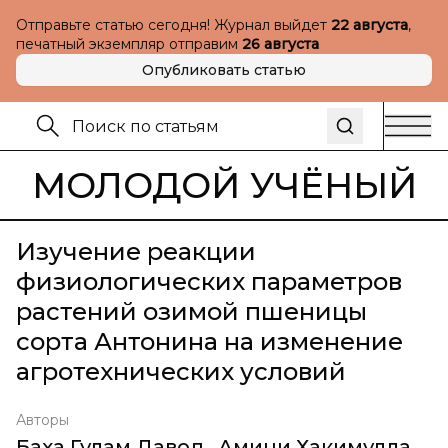
Отправьте статью сегодня! Журнал выйдет
22 августа
,
печатный экземпляр отправим
26 августа
Опубликовать статью
МОЛОДОЙ УЧЁНЫЙ
Изучение реакции
физиологических параметров
растений озимой пшеницы
сорта Антонина на изменение
агротехнических условий
Авторы
Баха Гулам Давод
,
Амини Хакимулла