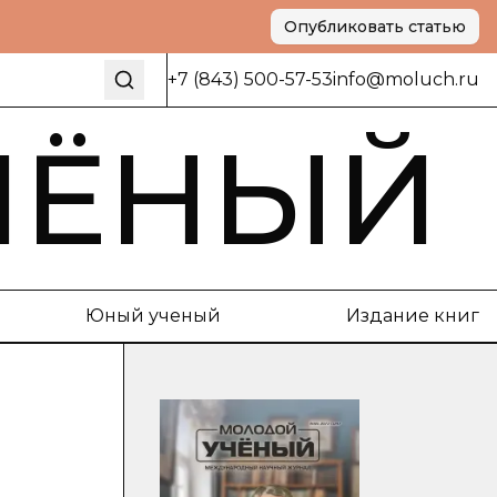
Опубликовать статью
+7 (843) 500-57-53
info@moluch.ru
ЧЁНЫЙ
Юный ученый
Издание книг