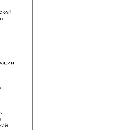
йской
го
ерации
о
ты
я
ской