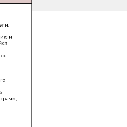
ели.
нию и
йся
нов
го
х
ограмм,