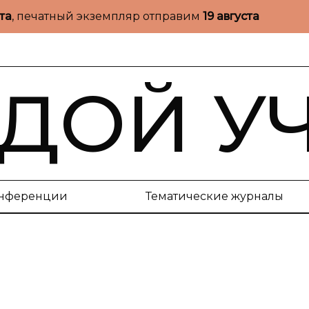
ста
, печатный экземпляр отправим
19 августа
ДОЙ У
нференции
Тематические журналы