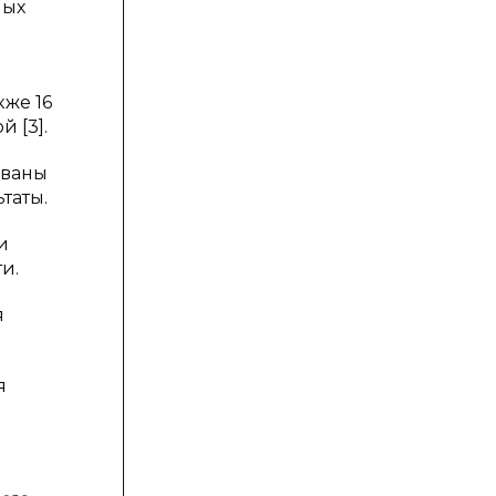
ных
кже 16
 [3].
ованы
таты.
и
и.
я
я