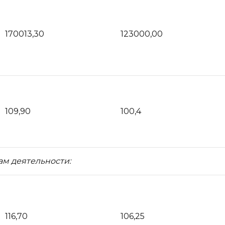
170013,30
123000,00
109,90
100,4
м деятельности:
116,70
106,25