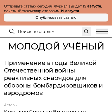
Отправьте статью сегодня! Журнал выйдет
15 августа
,
печатный экземпляр отправим
19 августа
Опубликовать статью
МОЛОДОЙ УЧЁНЫЙ
Применение в годы Великой
Отечественной войны
реактивных снарядов для
обороны бомбардировщиков и
аэродромов
Авторы
Крючков Ярослав Викторович
,