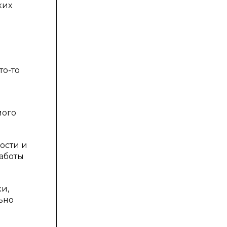
ких
то-то
мого
ости и
аботы
и,
ьно