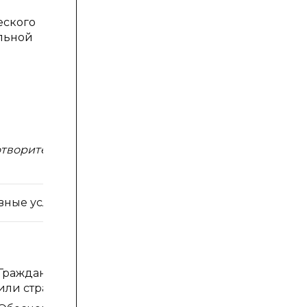
еского
альной
отворительный
вные условия
Гражданство РФ
или стран СНГ;