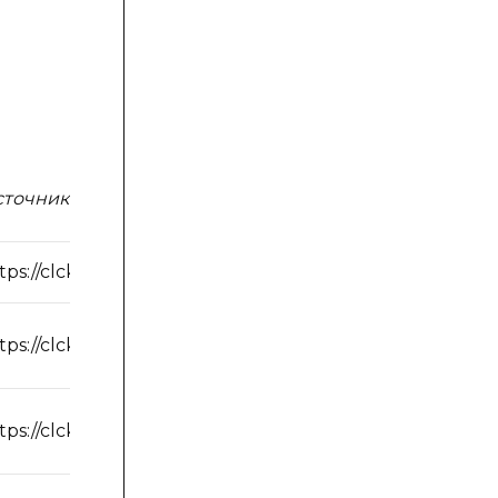
сточник
tps://clck.ru/dYCLR
tps://clck.ru/dYCT5
tps://clck.ru/dYCVs