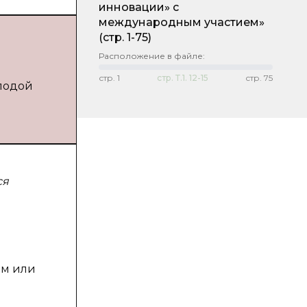
инновации» с
международным участием»
(стр. 1-75)
Расположение в файле:
стр.
1
стр.
Т.1. 12-15
стр.
75
олодой
ся
ом или
и