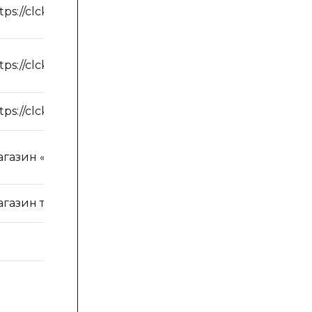
tps://clck.ru/dYCYB
tps://clck.ru/dYCZr
tps://clck.ru/dYCc7
агазин «Уровень»
агазин ткани