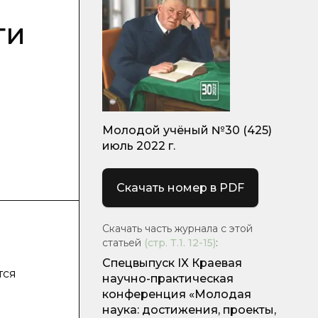
ти
Молодой учёный №30 (425)
июль 2022 г.
Скачать номер в PDF
Скачать часть журнала с этой
статьей
(стр.
Т.1. 12-15
)
:
Спецвыпуск IX Краевая
тся
научно-практическая
конференция «Молодая
наука: достижения, проекты,