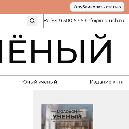
Опубликовать статью
+7 (843) 500-57-53
info@moluch.ru
ЧЁНЫЙ
Юный ученый
Издание книг