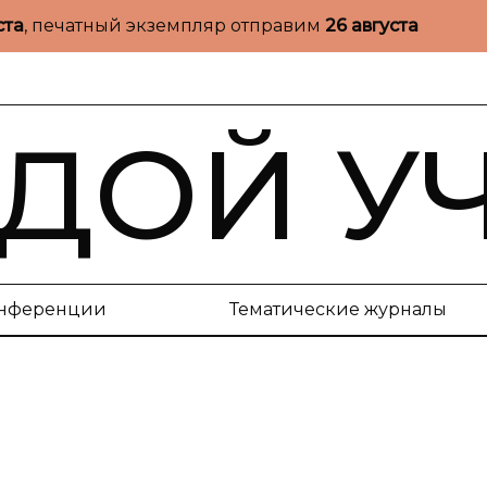
ста
, печатный экземпляр отправим
26 августа
ДОЙ У
нференции
Тематические журналы