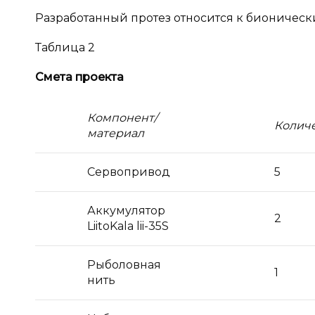
Разработанный протез относится к бионически
Таблица 2
Смета проекта
Компонент/
Колич
материал
Сервопривод
5
Аккумулятор
2
LiitoKala lii-35S
Рыболовная
1
нить