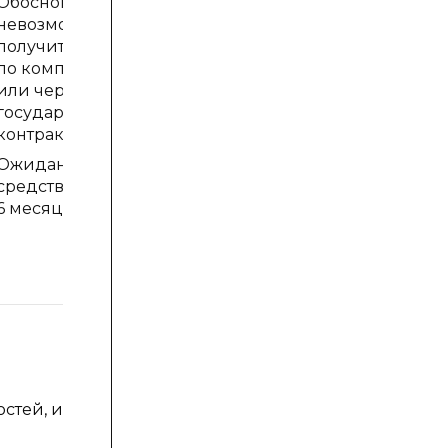
Обоснование
невозможности
получить протез
по компенсации
или через
государственный
контракт;
Ожидание сбора
средств от 2-х до
6 месяцев
стей, и