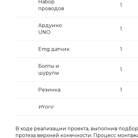
Набор
1
проводов
Ардуино
1
UNO
Emg датчик
1
Болты и
1
шурупы
Резинка
1
Итого
В ходе реализации проекта, выполнив подбор
протеза верхней конечности. Процесс монтажа