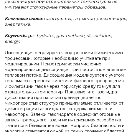
диссоциации при отрицательных температурах не
учитывают структурные параметры образцов.
Ключевые слова:
газогидраты, газ, метан, диссоциация,
энергетика.
Keywords:
gas hydrates, gas, methane, dissociation,
energy.
Диссоциация регулируется внутренними физическими
процессами, которые необходимо учитывать при
моделировании. Неизотермически численно
моделировалась диссоциация при постоянном внешнем
тепловом потоке. Диссоциация моделируется с учетом
тепломассопереноса, кинетики фазового превращения
и фильтрации газов через пористую среду гранул для
отрицательных температур. Показано, что газогидрат
диссоциация при наличии преимущественно
микропористых структур принципиально отличается от
дезинтеграции газогидратов, содержащих мезо- и
макропоры. Залежи газогидратов содержат огромные
запасы природного газа, и их интенсивная разработка
начнется в ближайшее время. Вопросы безопасности и
экологии становятся одной из самых сложных областей