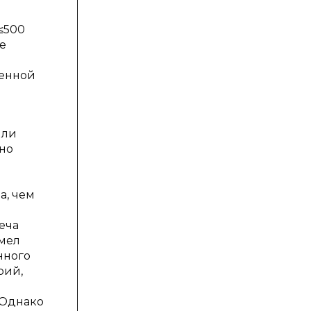
≤500
же
женной
или
ено
а, чем
еча
имел
нного
рий,
 Однако