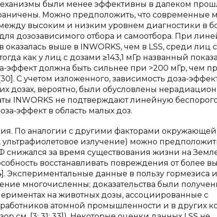
еханизмы были менее эффективны в далеком прош
раничены. Можно предположить, что современные 
ежду высоким и низким уровнем диагностики в б
для дозозависимого отбора и самоотбора. При лин
 оказалась выше в INWORKS, чем в LSS, среди лиц 
тогда как у лиц с дозами ≥143,1 мГр названный показ
а-эффект должна быть сильнее при >200 мГр, чем п
0]. С учетом изложенного, зависимость доза-эффек
ких дозах, вероятно, были обусловлены нерадиаци
ьтаты INWORKS не подтверждают линейную беспорог
за-эффект в область малых доз.
ния. По аналогии с другими факторами окружающей
, ультрафиолетовое излучение) можно предположит
 снижался за время существования жизни на Земле
особность восстанавливать повреждения от более в
]. Экспериментальные данные в пользу гормезиса 
ние многочисленны; доказательства были получен
периментах на животных дозы, ассоциированные с
 работников атомной промышленности и в других ко
 см. [3; 31; 33]). Некоторые оценки данных LSS не