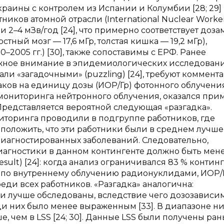
аины с контролем из Испании и Колумбии [28; 29] 
ков атомной отрасли (International Nuclear Worke
2–4 мЗв/год [24], что примерно соответствует дозам
ный мозг — 17,6 мГр, толстая кишка — 19,2 мГр),
2005 гг.) [30], также сопоставимы с ЕРФ. Ранее
лжное внимание в эпидемиологических исследования
али «загадочными» (puzzling) [24], требуют коммента
ков на единицу дозы (ИОР/Гр) фотонного облучения
м мониторинга нейтронного облучения, оказался при
 Представляется вероятной следующая «разгадка».
торинга проводили в подгруппе работников, где
оложить, что эти работники были в среднем лучше
едиагностированных заболеваний. Следовательно,
агностики в данном контингенте должно быть мен
sult) [24]: когда анализ ограничивался 83 % контин
 по внутреннему облучению радионуклидами, ИОР/
еди всех работников. «Разгадка» аналогична:
 лучше обследованы, вследствие чего дозозависи
 них было менее выраженным [33]. В диапазоне н
, чем в LSS [24; 30]. Данные LSS были получены ран