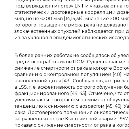
подтверждают гипотезу LNT и указывают на го
статистически достоверные корреляции доза
мЗв, но не ≤200 мЗв [14,15,36]. Значение 200 
которого повышение риска рака не доказано 
злокачественных опухолей наблюдается при до
из-за уклонов в эпидемиологических исследо
В более ранних работах не сообщалось об уве
среди всех работников ПОМ. Существование п
снижение смертности от рака в когорте Восто
сравнению с контрольной популяцией [40]. Ча
накопленной дозы [43]. Сообщалось, что риск ле
в LSS, т. е. эффективность острого облучени
фракционированного [44; 45]. Отмечено, что 
увеличивался с возрастом на момент облучения
тенденцию к снижению с возрастом [45; 46]. 
рака. Достоверного повышения онкологическо
загрязненных после Кыштымской аварии 1957 г
показало снижение смертности от рака в ког