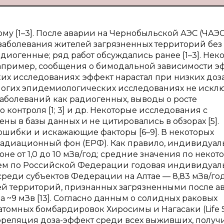
ому [1–3]. После аварии на Чернобыльской АЭС (ЧАЭС
заболевания жителей загрязненных территорий без
диогенные; ряд работ обсуждались ранее [1–3]. Нек
например, сообщения о бимодальной зависимости э
их исследованиях: эффект нарастал при низких доза
 многих эпидемиологических исследованиях не иск
заболеваний как радиогенных, выводы о росте
 контроля [1; 3] и др. Некоторые исследования с
ы в базы данных и не цитировались в обзорах [5].
ошибки и искажающие факторы [6–9]. В некоторых
радиационный фон (ЕРФ). Как правило, индивидуа
не от 1,0 до 10 мЗв/год; средние значения по неко
реднем по Российской Федерации годовая индивидуал
среди субъектов Федерации на Алтае — 8,83 мЗв/год 
ей территорий, признанных загрязненными после а
ила ~9 мЗв [13]. Согласно данным о солидных раковых
атомных бомбардировок Хиросимы и Нагасаки (Life 
орреляция доза-эффект среди всех выживших, полу