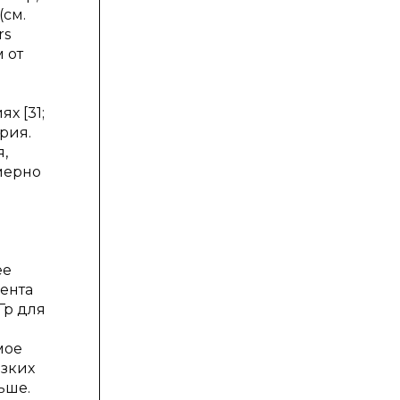
(см.
rs
 от
х [31;
рия.
,
мерно
ее
гента
Гр для
мое
изких
ьше.