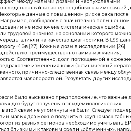
а-эффект между малыми дозами и неопухолевыми
о-следственный характер подобных взаимосвязей 
 Некоторые данные о повышенном риске рака после
. Например, сообщалось о значительно повышенном
ледовании не исключена систематическая ошибка.
али трудовой анамнез, на основании которого можн
очередь, влияли на качество диагностики. В LSS дан
рогу ~1 Зв [27]. Кожные дозы в исследовании [26]
оздействию преимущественно гамма-излучения,
тью. Соответственно, доля поглощаемой в коже э
предраковые изменения кожи (актинический кератоз
ложенного, причинно-следственная связь между обл
тавляется маловероятной. Результаты других иссле
расли было высказано предположение, что важные 
лых доз будут получены в эпидемиологических
 в этой связи не упомянуты не были. Следует подчер
вии малых доз можно получить в крупномасштабны
огорт из разных регионов необходимо учмтывать Е
ться близкими к таковым среди «облученных», напр