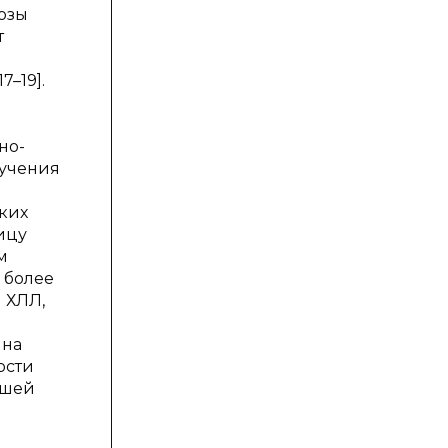
Дозы
т
–19].
но-
лучения
гких
ицу
м
 более
 ХЛЛ,
 на
ости
чшей