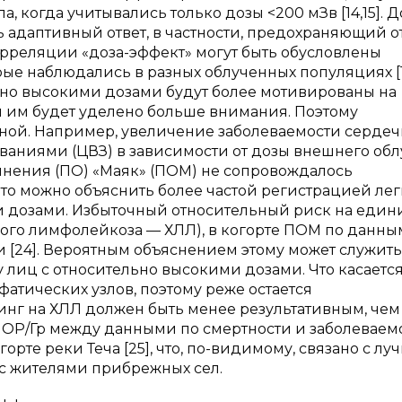
а, когда учитывались только дозы <200 мЗв [14,15]. 
 адаптивный ответ, в частности, предохраняющий о
орреляции «доза-эффект» могут быть обусловлены
ые наблюдались в разных облученных популяциях [17
ьно высокими дозами будут более мотивированы на
 им будет уделено больше внимания. Поэтому
ной. Например, увеличение заболеваемости сердеч
аниями (ЦВЗ) в зависимости от дозы внешнего об
нения (ПО) «Маяк» (ПОМ) не сопровождалось
что можно объяснить более частой регистрацией ле
и дозами. Избыточный относительный риск на един
кого лимфолейкоза — ХЛЛ), в когорте ПОМ по данны
и [24]. Вероятным объяснением этому может служить
 лиц с относительно высокими дозами. Что касается
атических узлов, поэтому реже остается
нг на ХЛЛ должен быть менее результативным, чем
 ИОР/Гр между данными по смертности и заболеваем
рте реки Теча [25], что, по-видимому, связано с лу
с жителями прибрежных сел.