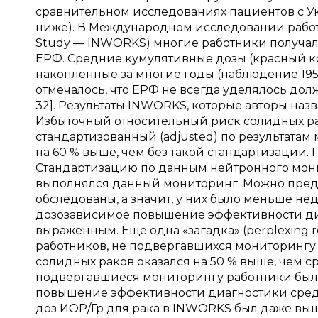
сравнительном исследованиях пациентов с Укр
ниже). В Международном исследовании работни
Study — INWORKS) многие работники получали 
ЕРФ. Средние кумулятивные дозы (красный кост
накопленные за многие годы (наблюдение 1950–
отмечалось, что ЕРФ не всегда уделялось до
32]. Результаты INWORKS, которые авторы назв
Избыточный относительный риск солидных ра
стандартизованный (adjusted) по результата
на 60 % выше, чем без такой стандартизации.
Стандартизацию по данным нейтронного мони
выполнялся данный мониторинг. Можно предп
обследованы, а значит, у них было меньше н
дозозависимое повышение эффективности ди
выраженным. Еще одна «загадка» (perplexing re
работников, не подвергавшихся мониторингу
солидных раков оказался на 50 % выше, чем ср
подвергавшиеся мониторингу работники были
повышение эффективности диагностики среди
доз ИОР/Гр для рака в INWORKS был даже выше