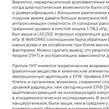
Вероятно, нерадиационные дозозависимые м
когда диагностические возможности были ог
и диверсификация с большими различиями м
позднее время давали больше возможностей 
аппроксимации смертность от солидных раков
средними дозами в толстой кишке 1–78,3 мГр, 
был выше в LSS [30]. Априори корреляция доз
мГр. В INWORKS соотношение была обратным [3
малых дозах и ее ослабление при более высо
факторами. Можно сделать вывод, что резул
теорию (ЛНТ) и экстраполяцию зависимости до
Против ЛНТ имеются теоретические возраже
(различные вещества и химические элементы
эволюционную адаптацию к ЕРФ. Уровень ЕРФ
Клетки и организмы, возможно, сохранили сп
уровней радиации, чем сегодняшний ЕРФ [34
адаптивных реакций на ионизирующее излуче
в эпидемиологических исследованиях. В экс
канцерогенезом, были выше, чем в среднем у
подвергшихся облучению в мирное время (обзор