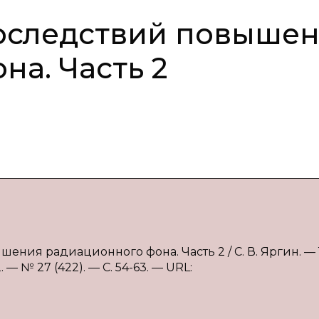
оследствий повыше
на. Часть 2
ения радиационного фона. Часть 2 / С. В. Яргин. — Т
 № 27 (422). — С. 54-63. — URL: