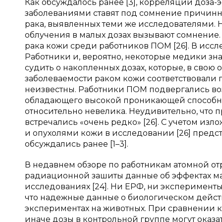
Как обсуждалось ранее [3], корреляции доз
заболеваниями ставят под сомнение причинн
рака, выявленных теми же исследователями.
облучения в малых дозах вызывают сомнение
рака кожи среди работников ПОМ [26]. В исс
Работники и, вероятно, некоторые медики зн
судить о накопленных дозах, которые, в свою 
заболеваемости раком кожи соответствовали по
неизвестны. Работники ПОМ подвергались в
обладающего высокой проникающей способнос
относительно невелика. Неудивительно, что 
встречались «очень редко» [26]. С учетом из
и опухолями кожи в исследовании [26] предс
обсуждались ранее [1–3].
В недавнем обзоре по работникам атомной от
радиационной зашиты данные об эффектах ма
исследованиях [24]. Ни ЕРФ, ни эксперименты
что надежные данные о биологическом дейст
экспериментах на животных. При сравнении к
иначе дозы в контрольной группе могут оказа