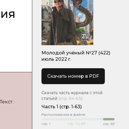
ния
Молодой учёный №27 (422)
июль 2022 г.
Скачать номер в PDF
Скачать часть журнала с этой
статьей
(стр.
54-63
)
:
екст :
Часть 1
(стр. 1-63)
Расположение в файле:
стр.
1
стр.
54-63
стр.
63