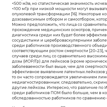
<500 мЗв, но статистическая значимость исчезл
<100 мГр при низкой мощности могут вызывать
опухолевой трансформации [16]. Некоторые к
дозозависимым отбором и самоотбором, котор
Можно предположить, что лица со сравнител
прохождение медицинских осмотров, причем
диагностика среди них будет более эффектив
сосудистыми и цереброваскулярными заболев
среди работников производственного объеди
соответствующим ростом смертности [20–23], 
случаев среди лиц со сравнительно высоким
дозы (ИОР/Гр) для лейкозов (кроме хроничес
заболеваемости был выше, чем для смертност
эффективное выявление латентных лейкозов у
то он часто сопровождается увеличением лимф
недиагностированным; следовательно, скрини
другие лейкозы. Интересно, что различие по
среди работников ПОМ было больше, чем в кого
обследованностью работников по сравнению 