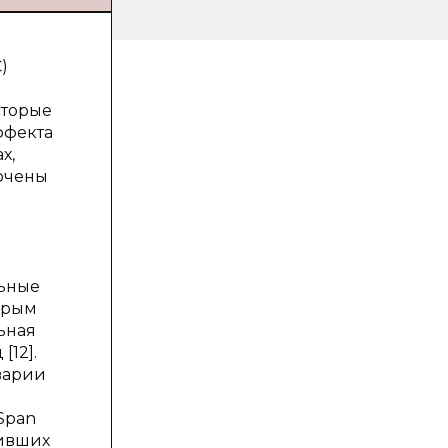
)
оторые
ффекта
х,
лючены
льные
торым
ьная
[12].
варии
Span
чивших