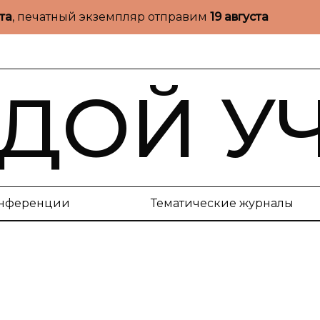
ста
, печатный экземпляр отправим
19 августа
ДОЙ У
нференции
Тематические журналы