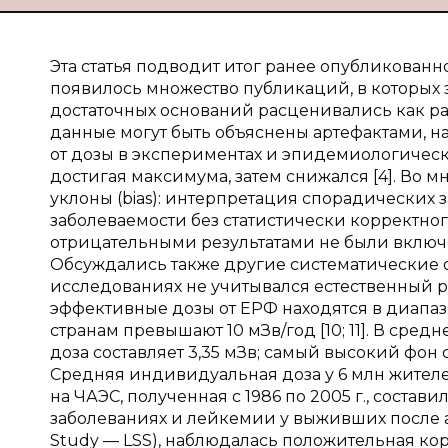
Эта статья подводит итог ранее опубликованн
появилось множество публикаций, в которых 
достаточных оснований расценивались как ра
данные могут быть объяснены артефактами, 
от дозы в экспериментах и эпидемиологическ
достигая максимума, затем снижался [4]. Во
уклоны (bias): интерпретация спорадических 
заболеваемости без статистически корректного
отрицательными результатами не были включен
Обсуждались также другие систематические 
исследованиях не учитывался естественный 
эффективные дозы от ЕРФ находятся в диапазо
странам превышают 10 мЗв/год [10; 11]. В с
доза составляет 3,35 мЗв; самый высокий фон 
Средняя индивидуальная доза у 6 млн жител
на ЧАЭС, полученная с 1986 по 2005 г., состав
заболеваниях и лейкемии у выживших после 
Study — LSS), наблюдалась положительная к