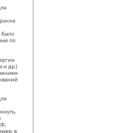
для
 риске
о было
ные по
нергии
 и др.)
учением
дований
для
кнуть,
х
РФ,
имер, в