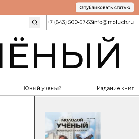
Опубликовать статью
+7 (843) 500-57-53
info@moluch.ru
ЧЁНЫЙ
Юный ученый
Издание книг