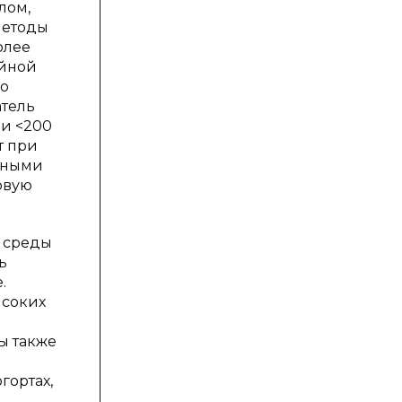
лом,
методы
олее
ейной
со
атель
ри <200
т при
онными
овую
 среды
ь
.
ысоких
и
ы также
гортах,