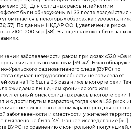
рмезис [35]. Для солидных раков и лейкемии
-эффект были обнаружены в LSS после воздействия 
мЗв упоминается в некоторых обзорах как уровень, ни
[36; 37]. По данным НКДАР ООН, увеличение риска
зах ≥100–200 мГр [38]. Эта оценка может быть зани
ваниях.
личении заболеваемости раком при дозах ≤520 мЗв 
орога считалось возможным [39–42]. Было обнаруж
чно-Уральского радиоактивного следа (ВУРС) по
стота случаев нетрудоспособности не зависела от
йкоза на 1 Гр был в 3,5 раза ниже в когорте реки Теч
я была ожидаемо выше, чем хронического или
относительный риск солидных раков в когорте реки Т
 и с достигнутым возрастом, тогда как в LSS риск 
Увеличение риска с возрастом характерно для спонта
й заболеваемости и смертности у жителей террито
. выявлено не было [45]. Раннее исследование [40]
орте ВУРС по сравнению с контрольной популяцией.