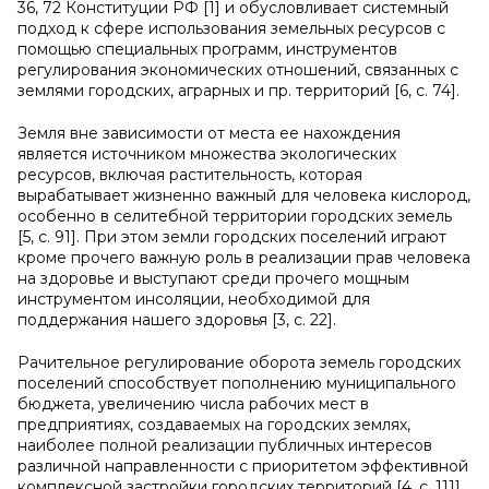
36, 72 Конституции РФ [1] и обусловливает системный
подход к сфере использования земельных ресурсов с
помощью специальных программ, инструментов
регулирования экономических отношений, связанных с
землями городских, аграрных и пр. территорий [6, c. 74].
Земля вне зависимости от места ее нахождения
является источником множества экологических
ресурсов, включая растительность, которая
вырабатывает жизненно важный для человека кислород,
особенно в селитебной территории городских земель
[5, c. 91]. При этом земли городских поселений играют
кроме прочего важную роль в реализации прав человека
на здоровье и выступают среди прочего мощным
инструментом инсоляции, необходимой для
поддержания нашего здоровья [3, c. 22].
Рачительное регулирование оборота земель городских
поселений способствует пополнению муниципального
бюджета, увеличению числа рабочих мест в
предприятиях, создаваемых на городских землях,
наиболее полной реализации публичных интересов
различной направленности с приоритетом эффективной
комплексной застройки городских территорий [4, c. 111].