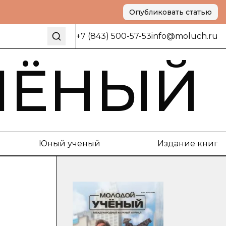
Опубликовать статью
+7 (843) 500-57-53
info@moluch.ru
ЧЁНЫЙ
Юный ученый
Издание книг