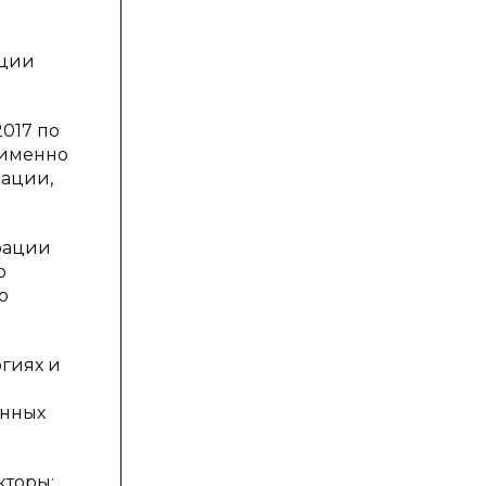
кции
017 по
 именно
мации,
рации
о
о
огиях и
енных
кторы: