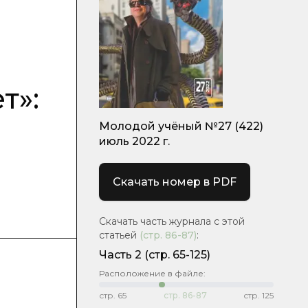
т»:
Молодой учёный №27 (422)
июль 2022 г.
Скачать номер в PDF
Скачать часть журнала с этой
статьей
(стр.
86-87
)
:
Часть 2
(стр. 65-125)
Расположение в файле:
стр.
65
стр.
86-87
стр.
125