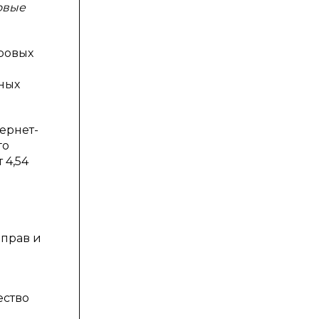
овые
ровых
ных
ернет-
го
 4,54
 прав и
ество