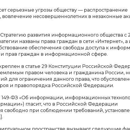
есет серьезные угрозы обществу — распространение
, вовлечение несовершеннолетних в незаконные а
тратегию развития информационного общества с 2
ратегии названы права граждан в сети «Интернет», а
бствование обеспечения свободы доступа к инфор
 и прав граждан в информационной сфере.
креплен в статье 29 Конституции Российской Феде
отъемлемым правом человека и гражданина России, н
ний для ограничения данного права, что обусловлен
троя и правопорядка Российской Федерации.
6 № 149-ФЗ «Об информации, информационных технол
рмации») гласит, что в Российской Федерации
я свободно при соблюдении требований, установл
].
виртуальном пространстве вызывают следующие фа