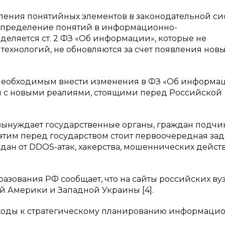
ления понятийных элементов в законодательной си
определение понятий в информационно-
еляется ст. 2 ФЗ «Об информации», которые не
технологий, не обновляются за счет появления нов
 необходимым внести изменения в ФЗ «Об информац
и с новыми реалиями, стоящими перед Российской
вынуждает государственные органы, граждан подчи
 этим перед государством стоит первоочередная за
дан от DDOS-атак, хакерства, мошеннических дейст
азования РФ сообщает, что на сайты российских ву
ой Америки и Западной Украины [4].
одходы к стратегическому планированию информаци