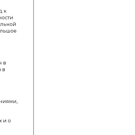
д к
ности
альной
ольшое
н в
 в
ениями,
 и о