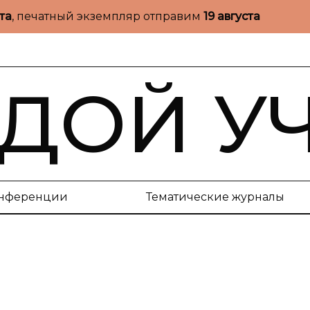
ста
, печатный экземпляр отправим
19 августа
ДОЙ У
нференции
Тематические журналы