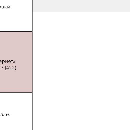
овки.
рнет»:
 (422).
вки.