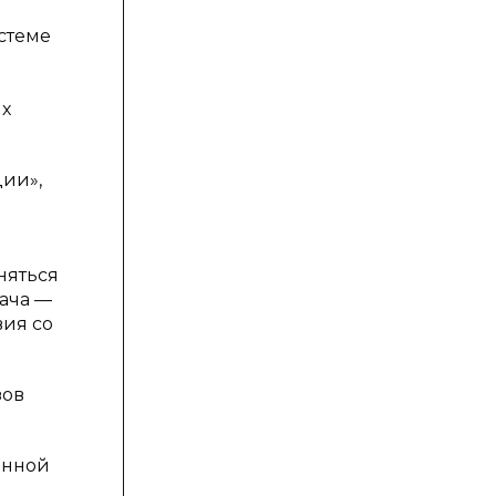
стеме
ых
ии»,
няться
дача —
вия со
зов
онной