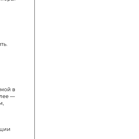
ть.
емой в
лее —
м,
ации