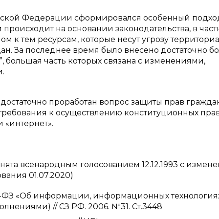
сийской Федерации сформировался особенный подхо
происходит на основании законодательства, в част
ом к тем ресурсам, которые несут угрозу территори
ан. За последнее время было внесено достаточно б
 большая часть которых связана с изменениями,
.
едостаточно проработан вопрос защиты прав гражда
требования к осуществлению конституционных прав
«интернет».
нята всенародным голосованием 12.12.1993 с измен
ания 01.07.2020)
9-ФЗ «Об информации, информационных технологиях
нениями) // СЗ РФ. 2006. №31. Ст.3448