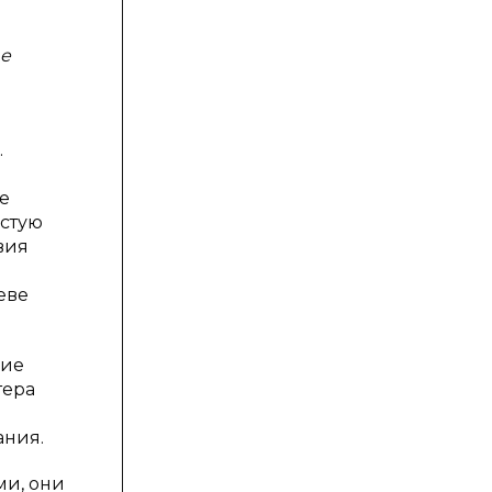
ые
.
е
астую
вия
еве
ние
тера
ания.
ми, они