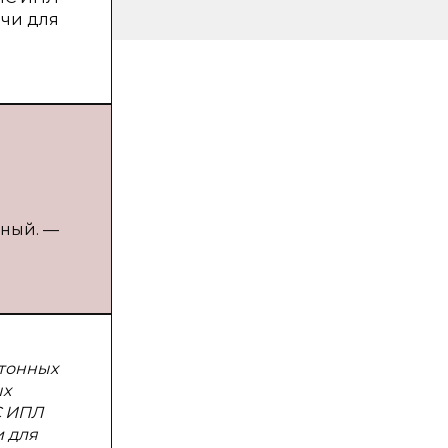
ачи для
еный. —
етонных
ых
С ИПЛ
и для