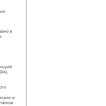
ики
азно в
м
рукций
ФА),
ого
укции и
статков