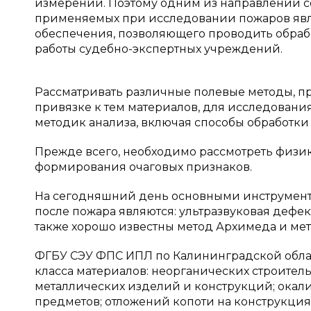
измерений. Поэтому одним из направлений 
применяемых при исследовании пожаров явл
обеспечения, позволяющего проводить обра
работы судебно-экспертных учреждений.
Рассматривать различные полевые методы, 
привязке к тем материалов, для исследовани
методик анализа, включая способы обработк
Прежде всего, необходимо рассмотреть физи
формирования очаговых признаков.
На сегодняшний день основными инструмен
после пожара являются: ультразвуковая дефе
также хорошо известны метод Архимеда и мет
ФГБУ СЭУ ФПС ИПЛ по Калининградской обла
класса материалов: неорганических строите
металлических изделий и конструкций; окали
предметов; отложений копоти на конструкциях