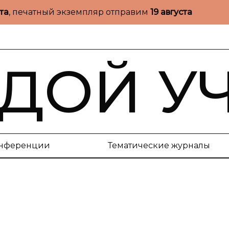
ста
, печатный экземпляр отправим
19 августа
ДОЙ У
нференции
Тематические журналы