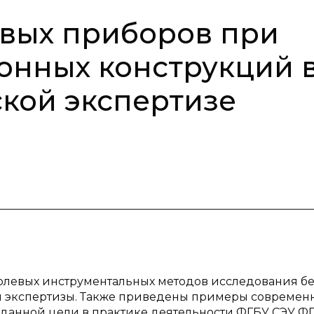
вых приборов при
онных конструкций 
кой экспертизе
олевых инструментальных методов исследования б
й экспертизы. Также приведены примеры современ
 данной цели в практике деятельности ФГБУ СЭУ 