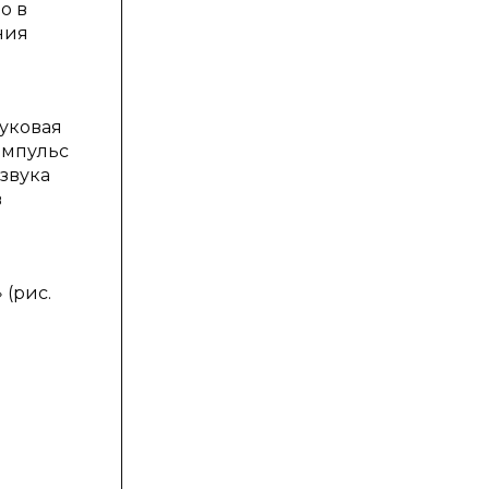
о в
ния
уковая
импульс
звука
в
(рис.