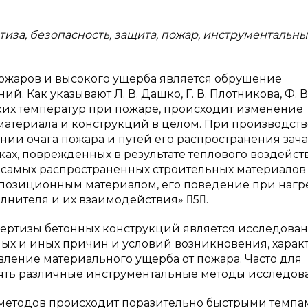
иза, безопасность, защита, пожар, инструментальн
ожаров и высокого ущерба является обрушение
 Как указывают Л. В. Дашко, Г. В. Плотникова, Ф. В
оких температур при пожаре, происходит изменение
материала и конструкций в целом. При производств
ии очага пожара и путей его распространения зач
ках, поврежденных в результате теплового воздейст
 самых распространенных строительных материалов
омпозиционным материалом, его поведение при нагр
лнителя и их взаимодействия» 5.
ертизы бетонных конструкций является исследова
ных и иных причин и условий возникновения, харак
вление материального ущерба от пожара. Часто для
ть различные инструментальные методы исследов
 методов происходит поразительно быстрыми темпа