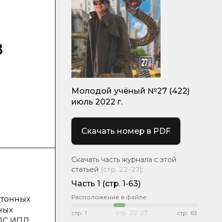
в
Молодой учёный №27 (422)
июль 2022 г.
Скачать номер в PDF
Скачать часть журнала с этой
статьей
(стр.
22-27
)
:
Часть 1
(стр. 1-63)
Расположение в файле:
етонных
ных
стр.
1
стр.
22-27
стр.
63
ФПС ИПЛ