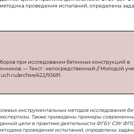
а методика проведения испытаний, определены зад
иборов при исследовании бетонных конструкций в
зинников. — Текст : непосредственный // Молодой уч
luch.ru/archive/422/93691.
олевых инструментальных методов исследования б
 экспертизы. Также приведены примеры современн
данной цели в практике деятельности ФГБУ СЭУ ФП
 методика проведения испытаний, определены задач