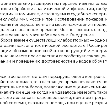
то значительно расширяет их перспективы использо
ения и обработки аналитической информации, требу
тодик, в том числе, используемых судебно-экспер
 службы МЧС России при исследовании пожаров. 
зованы непосредственно на месте нахождения подл
выдается в реальном времени. Можно говорить о те
ие в реальном масштабе времени. Внедрение
боров взамен существующих лабораторных — одно 
етодик пожарно-технической экспертизы. Расшире
ации об изменении свойств конструкций и матери
енно на месте происшествия способствует сокраще
аний и повешению достоверности выводов об очаг
ись в основном методы неразрушающего контроля,
ств материала, то в настоящее время появляется в
ортативных приборов, позволяющих оценить химич
 аналитики еще никогда не удавалось измерять тако
как это делается в настоящее время, при этом прог
ой системы, оказывает помощь при оценке результ