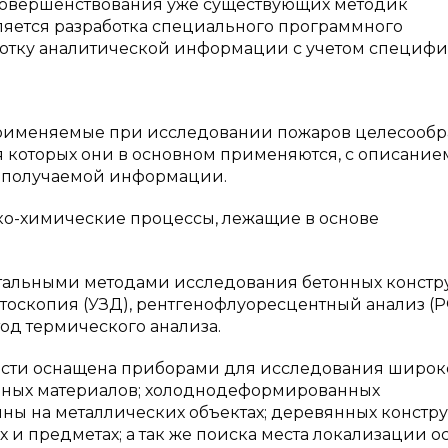
совершенствования уже существующих методик
яется разработка специального программного
ботку аналитической информации с учетом специф
применяемые при исследовании пожаров целесообр
я которых они в основном применяются, с описание
и получаемой информации.
ко-химические процессы, лежащие в основе
тальными методами исследования бетонных конст
ктоскопия (УЗД), рентгенофлуоресцентный анализ (Р
од термического анализа.
сти оснащена приборами для исследования широк
льных материалов; холоднодеформированных
ны на металлических объектах; деревянных констр
 и предметах; а так же поиска места локализации о