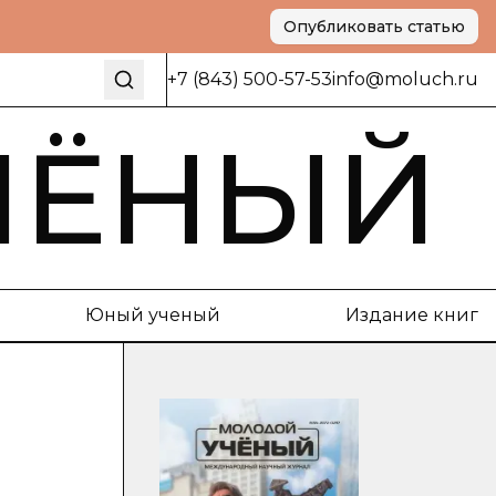
Опубликовать статью
+7 (843) 500-57-53
info@moluch.ru
ЧЁНЫЙ
Юный ученый
Издание книг