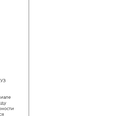
 УЗ
риале
жду
рности
ся