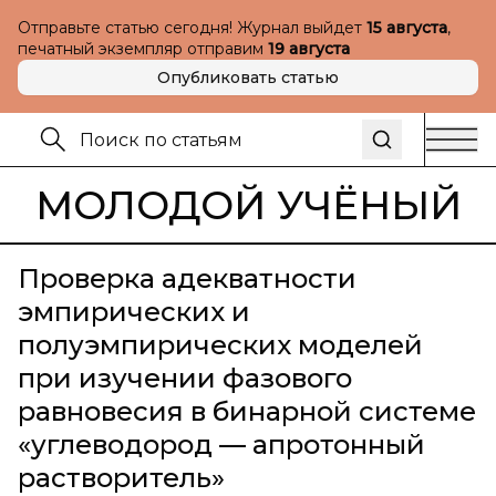
Отправьте статью сегодня! Журнал выйдет
15 августа
,
печатный экземпляр отправим
19 августа
Опубликовать статью
МОЛОДОЙ УЧЁНЫЙ
Проверка адекватности
эмпирических и
полуэмпирических моделей
при изучении фазового
равновесия в бинарной системе
«углеводород — апротонный
растворитель»