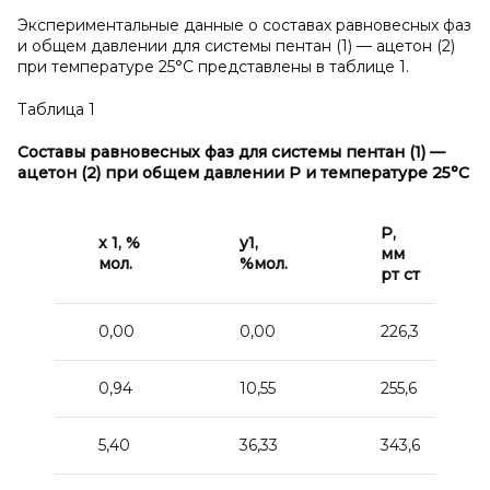
Экспериментальные данные о составах равновесных фаз
и общем давлении для системы пентан (1) — ацетон (2)
при температуре 25°С представлены в таблице 1.
Таблица 1
Составы равновесных фаз для системы пентан (1)
—
ацетон (2) при общем давлении P
и температуре 25°С
Р,
x
1,
%
y1,
мм
мол.
%мол.
рт ст
0,00
0,00
226,3
0,94
10,55
255,6
5,40
36,33
343,6