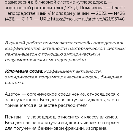
равновесия в бинарной системе «углеводород —
апротонный растворитель» / Ю. Д. Цымлякова. — Текст :
непосредственный // Молодой ученый. — 2022. — № 26
(421). — С. 1-7. — URL: https://moluch.ru/archive/421/93746.
В данной работе описываются способы определения
коэффициентов активности изотермической системы
пентан-ацетон с помощью эмпирических и
полуэмпирических методов расчёта.
Ключевые слова:
коэффициент активности,
эмпирическая, полуэмпирическая модель, бинарная
система.
Ацетон — органическое соединение, относящееся к
классу кетонов. Бесцветная летучая жидкость, часто
применяется в качестве растворителя.
Пентан — углеводород, относится к классу алканов.
Бесцветная легколетучая жидкость, является сырьем
для получения бензиновой фракции, изопрена.