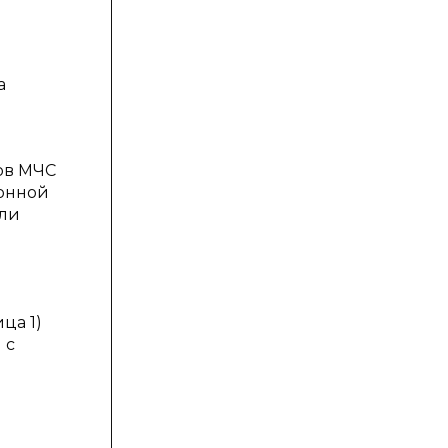
а
ов МЧС
зонной
или
ца 1)
 с