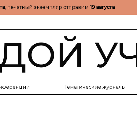
ста
, печатный экземпляр отправим
19 августа
ДОЙ У
нференции
Тематические журналы