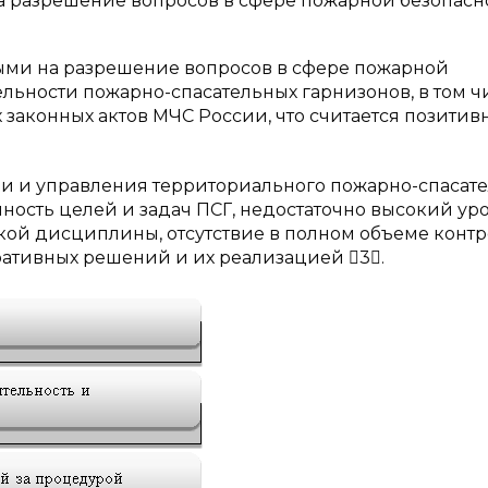
а разрешение вопросов в сфере пожарной безопасно
ми на разрешение вопросов в сфере пожарной
льности пожарно-спасательных гарнизонов, в том ч
законных актов МЧС России, что считается позити
ии и управления территориального пожарно-спасат
ость целей и задач ПСГ, недостаточно высокий ур
кой дисциплины, отсутствие в полном объеме конт
ативных решений и их реализацией 3.