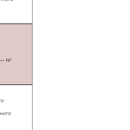
. — №
го
ного