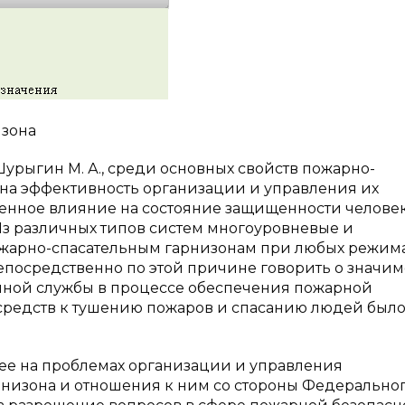
изона
 Шурыгин М. А., среди основных свойств пожарно-
ена эффективность организации и управления их
венное влияние на состояние защищенности человек
 Из различных типов систем многоуровневые и
жарно-спасательным гарнизонам при любых режим
епосредственно по этой причине говорить о значим
нной службы в процессе обеспечения пожарной
и средств к тушению пожаров и спасанию людей был
ее на проблемах организации и управления
рнизона и отношения к ним со стороны Федеральног