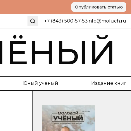
Опубликовать статью
+7 (843) 500-57-53
info@moluch.ru
ЧЁНЫЙ
Юный ученый
Издание книг