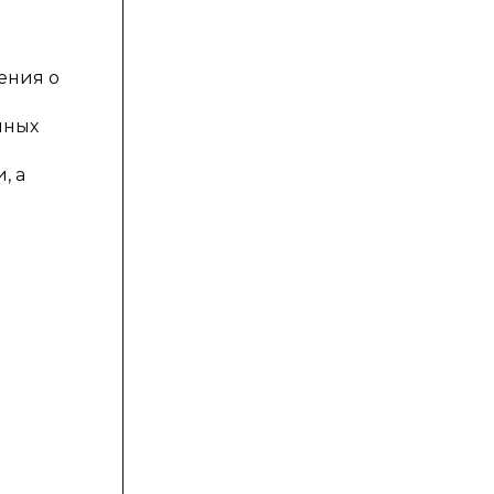
ения о
йных
, а