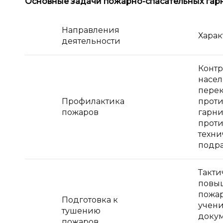
Основные задачи пожарно-спасательных га
Направления
Харак
деятельности
Контр
насел
перек
Профилактика
проти
пожаров
гарни
проти
техни
подр
Такти
повыш
пожар
Подготовка к
учени
тушению
докум
пожаров