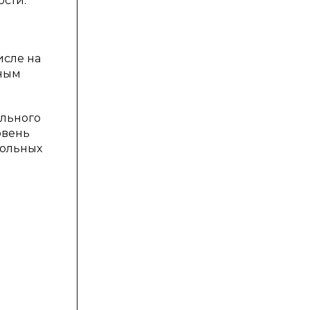
сти.
исле на
вным
ельного
овень
рольных