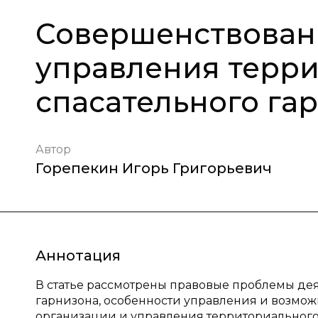
Совершенствован
управления терри
спасательного га
Автор
Горепекин Игорь Григорьевич
Аннотация
В статье рассмотрены правовые проблемы де
гарнизона, особенности управления и возмо
организации и управления территориального