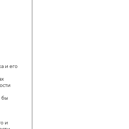
а и его
ах
ости
о бы
о и