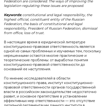
Federation are considered. The ways of improving the
legislation regulating these issues are proposed.
Keywords:
constitutional and legal responsibility, the
highest official, constituent entity of the Russian
Federation, the basis of constitutional and legal
responsibility, President of Russian Federation, dismissal
from office, loss of trust.
В настоящее время в юридической литературе
конституционно-правовая ответственность является
одной из самых проблемных и изучаемых тем, поскольку
нерешенными остаются многие практические и
теоретические проблемы: от выработки понятия
конституционно-правовой ответственности до
оснований ее наступления.
По мнению исследователей в области
конституционного права, институт конституционно-
правовой ответственности органов государственной
власти в российском законодательстве недостаточно
развит, и основное препятствие в установлении
эффективных мер ответственности — это отсутствие
детальной регламентации данного института в