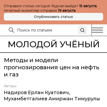
Отправьте статью сегодня! Журнал выйдет
15 августа
,
печатный экземпляр отправим
19 августа
Опубликовать статью
МОЛОДОЙ УЧЁНЫЙ
Методы и модели
прогнозирования цен на нефть
и газ
Авторы
Надиров Ерлан Куатович
,
Мухамбетгалиев Амиржан Тимурулы