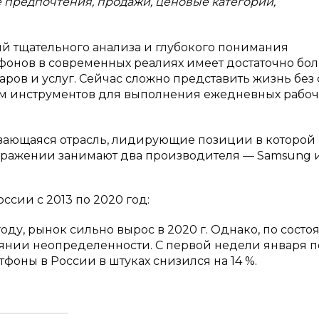
 предпочтения, продажи, ценовые категории,
й тщательного анализа и глубокого понимания
фонов в современных реалиях имеет достаточно бо
ров и услуг. Сейчас сложно представить жизнь без 
ым инструментов для выполнения ежедневных рабоч
вающаяся отрасль, лидирующие позиции в которой
ражении занимают два производителя — Samsung и
сии с 2013 по 2020 год:
году, рынок сильно вырос в 2020 г. Однако, по сост
тоянии неопределенности. С первой недели января п
фоны в России в штуках снизился на 14 %.