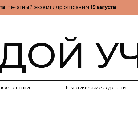
ста
, печатный экземпляр отправим
19 августа
ДОЙ У
нференции
Тематические журналы