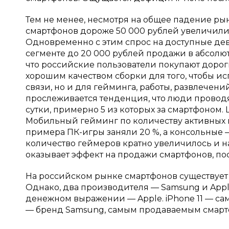
Тем не менее, несмотря на общее падение ры
смартфонов дороже 50 000 рублей увеличилис
Одновременно с этим спрос на доступные дева
сегменте до 20 000 рублей продажи в абсолют
что российские пользователи покупают дорог
хорошим качеством сборки для того, чтобы ис
связи, но и для гейминга, работы, развлечений,
прослеживается тенденция, что люди проводя
сутки, примерно 5 из которых за смартфоном.
Мобильный гейминг по количеству активных и
примера ПК-игры заняли 20 %, а консольные —
количество геймеров кратно увеличилось и на
оказывает эффект на продажи смартфонов, п
На российском рынке смартфонов существует
Однако, два производителя — Samsung и Apple
денежном выражении — Apple. iPhone 11 — са
— бренд Samsung, самым продаваемым смартф