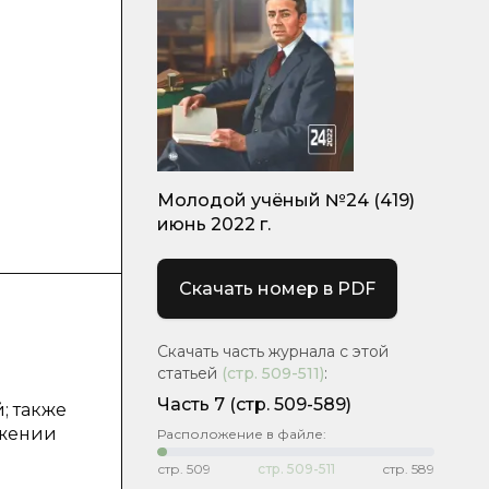
Молодой учёный №24 (419)
июнь 2022 г.
Скачать номер в PDF
Скачать часть журнала с этой
статьей
(стр.
509-511
)
:
Часть 7
(стр. 509-589)
; также
ажении
Расположение в файле:
и
стр.
509
стр.
509-511
стр.
589