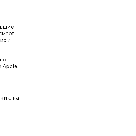
льшие
смарт-
их и
 по
 Apple.
оянию на
о