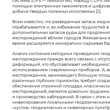
системы (GPS — технология). Наряду с GPS-т
помощью электронных тахеометров и цифров
добычи твердых полезных ископаемых [2].
Всем известно, что разведанные запасы мед
отрабатываются и, во избежание трудностей 
дополнительных запасов руды для продления
месторождений вблизи городов Жезказгана и С
время расширяется минерально-сырьевая база 
Анализ состояния методики проведения гео
месторождения прежде всего связано с отсу
деформаций, что обуславливает необходимо
использованием современных приборов
.
А, 
месторождения, занимающего большую площад
различных глубоких горизонтах, требует созд
обеспечения огромной площади, классически
месторождений, является довольно трудоемки
и производство наблюдений. В связи с этим
нивелирования локальными геодезическими
«кустов» геодезических и нивелирных пункт(ри