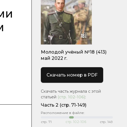
ми
м
Молодой учёный №18 (413)
май 2022 г.
Скачать номер в PDF
Скачать часть журнала с этой
статьей
(стр.
102-106
)
:
Часть 2
(стр. 71-149)
Расположение в файле:
стр.
71
стр.
102-106
стр.
149