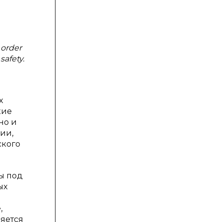
 order
safety.
х
кие
но и
ии,
ского
ы под
ых
,
ляется