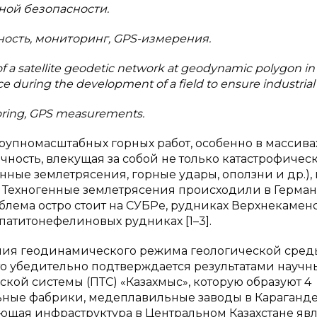
ой безопасности.
ность, мониторинг, GPS-измерения.
n of a satellite geodetic network at geodynamic polygon in
e during the development of a field to ensure industrial 
toring, GPS measurements.
упномасштабных горных работ, особенно в массива
чность, влекущая за собой не только катастрофичес
ные землетрясения, горные удары, оползни и др.), 
 Техногенные землетрясения происходили в Герман
блема остро стоит на СУБРе, рудниках Верхнекамен
атитонефелиновых рудниках [1–3].
ния геодинамического режима геологической сред
о убедительно подтверждается результатами научн
ой системы (ПТС) «Казахмыс», которую образуют 4
льные фабрики, медеплавильные заводы в Караганде
ующая инфраструктура в Центральном Казахстане яв