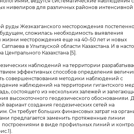
ехнологиями, ведутся систематические наблюдения с
ых нивелиров для различных районов интенсивной
ной руды Жезказганского месторождения постепенн
в будущем, сложилась необходимость выявления
 жизни месторождения еще на 40–50 лет и новых
атпаева в Улытауской области Казахстана. И в наст
Центрального Казахстана [5].
дезических наблюдений на территории разрабатыв
тствием эффективных способов определения величи
сть совершенствования методики наблюдений с
ведение наблюдений на территории гигантского ме
ь, состоящего из нескольких залежей и залегающи
ания высокоточного геодезического обоснованияи. 
й вариант создания геодезических сетей на
м. Он требует больших финансовых затрат на орга
 нами предлагается заменить протяженные линии
 построениями в виде профильных линий и контр
с.1).