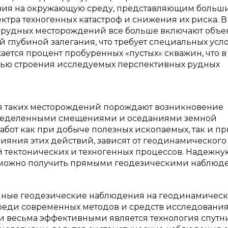
вия на окружающую среду, представляющим больш
тра техногенных катастроф и снижения их риска. В
ю рудных месторождений все больше включают объе
 глубиной залегания, что требует специальных усл
жается процент пробуренных «пустых» скважин, что в
тью строения исследуемых перспективных рудных
я таких месторождений порождают возникновение
определенными смещениями и оседаниями земной
абот как при добыче полезных ископаемых, так и пр
лияния этих действий, зависят от геодинамического
й тектонических и техногенных процессов. Надежну
можно получить прямыми геодезическими наблюд
точные геодезические наблюдения на геодинамичес
Среди современных методов и средств исследовани
 весьма эффективными является технология спутн