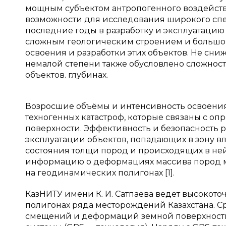
мощным субъектом антропогенного воздейст
возможности для исследования широкого спек
последние годы в разработку и эксплуатаци
сложным геологическим строением и большой
освоения и разработки этих объектов. Не сни
немалой степени также обусловлено сложнос
объектов. глубинах.
Возросшие объёмы и интенсивность освоени
техногенных катастроф, которые связаны с 
поверхности. Эффективность и безопасность р
эксплуатации объектов, попадающих в зону в
состояния толщи пород и происходящих в не
информацию о деформациях массива пород 
на геодинамических полигонах [1].
КазНИТУ имени К. И. Сатпаева ведет высоко
полигонах ряда месторождений Казахстана. 
смещений и деформаций земной поверхности