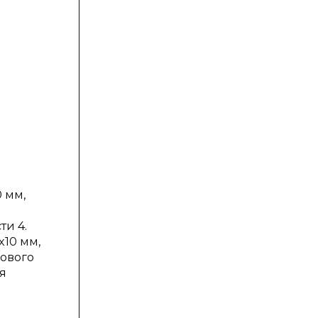
 мм,
ти 4.
10 мм,
нового
я