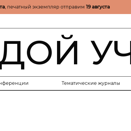
ста
, печатный экземпляр отправим
19 августа
ДОЙ У
нференции
Тематические журналы