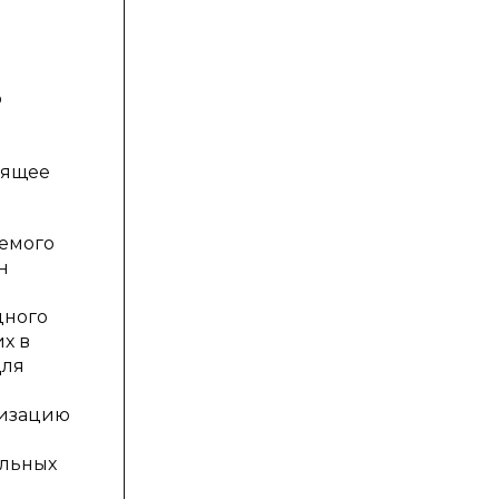
о
оящее
аемого
н
дного
х в
Для
низацию
ольных