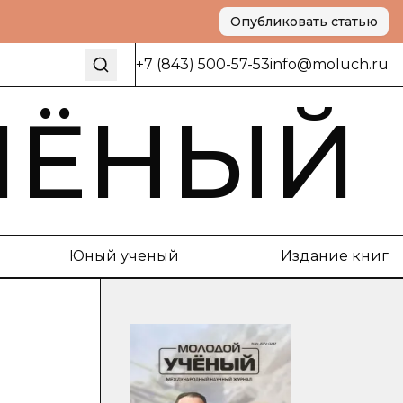
Опубликовать статью
+7 (843) 500-57-53
info@moluch.ru
ЧЁНЫЙ
Юный ученый
Издание книг