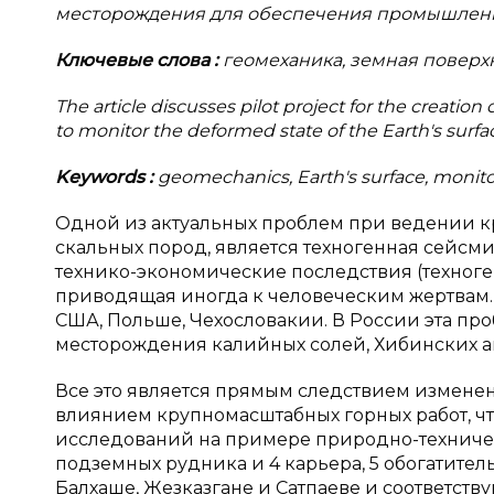
месторождения для обеспечения промышленн
Ключевые слова
:
геомеханика, земная поверх
The article discusses pilot project for the creatio
to monitor the deformed state of the Earth's surfac
Keywords
:
geomechanics, Earth's surface, moni
Одной из актуальных проблем при ведении кр
скальных пород, является техногенная сейсми
технико-экономические последствия (техноген
приводящая иногда к человеческим жертвам.
США, Польше, Чехословакии. В России эта про
месторождения калийных солей, Хибинских ап
Все это является прямым следствием измене
влиянием крупномасштабных горных работ, чт
исследований на примере природно-техническ
подземных рудника и 4 карьера, 5 обогатите
Балхаше, Жезказгане и Сатпаеве и соответств