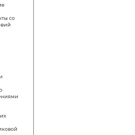
ие
кты со
овий
и
ю
ениями
ких
я
иковой