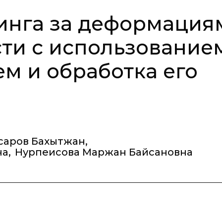
инга за деформация
ти с использование
ем и обработка его
аров Бахытжан
,
на
,
Нурпеисова Маржан Байсановна