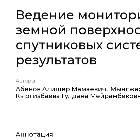
Ведение монитор
земной поверхнос
спутниковых сист
результатов
Авторы
Абенов Алишер Мамаевич
,
Мынгжас
Кыргизбаева Гулдана Мейрамбеков
Аннотация