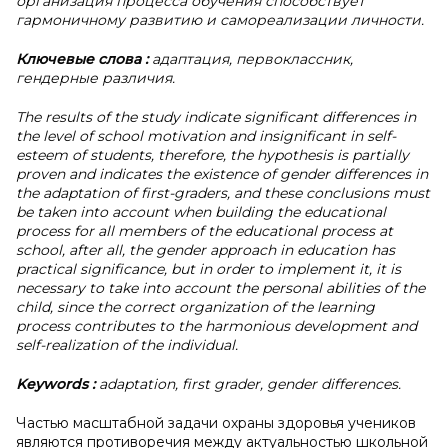
организация процесса обучения способствует
гармоничному развитию и самореализации личности.
Ключевые слова
:
адаптация, первоклассник,
гендерные различия.
The results of the study indicate significant differences in
the level of school motivation and insignificant in self-
esteem of students, therefore, the hypothesis is partially
proven and indicates the existence of gender differences in
the adaptation of first-graders, and these conclusions must
be taken into account when building the educational
process for all members of the educational process at
school, after all, the gender approach in education has
practical significance, but in order to implement it, it is
necessary to take into account the personal abilities of the
child, since the correct organization of the learning
process contributes to the harmonious development and
self-realization of the individual.
Keywords
:
adaptation, first grader, gender differences.
Частью масштабной задачи охраны здоровья учеников
являются противоречия между актуальностью школьной