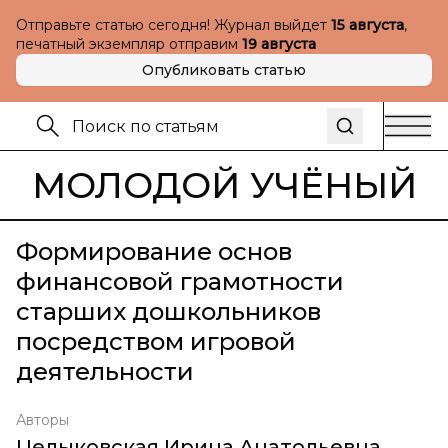
Отправьте статью сегодня! Журнал выйдет
15 августа
,
печатный экземпляр отправим
19 августа
Опубликовать статью
МОЛОДОЙ УЧЁНЫЙ
Формирование основ
финансовой грамотности
старших дошкольников
посредством игровой
деятельности
Авторы
Целыковская Ирина Анатольевна
,