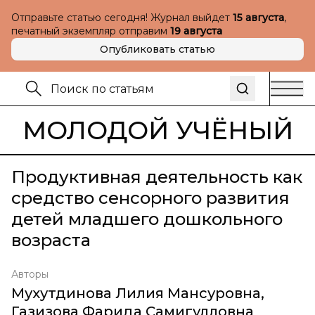
Отправьте статью сегодня! Журнал выйдет
15 августа
,
печатный экземпляр отправим
19 августа
Опубликовать статью
МОЛОДОЙ УЧЁНЫЙ
Продуктивная деятельность как
средство сенсорного развития
детей младшего дошкольного
возраста
Авторы
Мухутдинова Лилия Мансуровна
,
Газизова Фарида Самигулловна