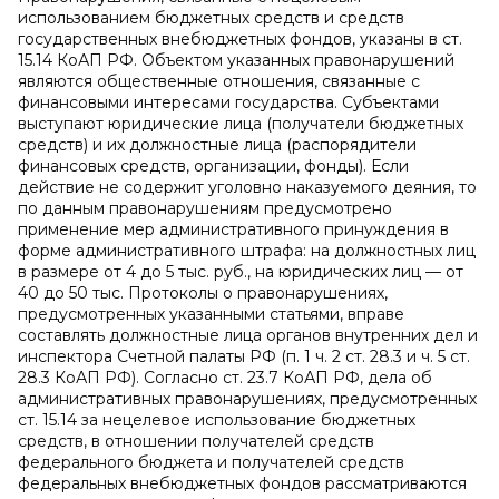
использованием бюджетных средств и средств
государственных внебюджетных фондов, указаны в ст.
15.14 КоАП РФ. Объектом указанных правонарушений
являются общественные отношения, связанные с
финансовыми интересами государства. Субъектами
выступают юридические лица (получатели бюджетных
средств) и их должностные лица (распорядители
финансовых средств, организации, фонды). Если
действие не содержит уголовно наказуемого деяния, то
по данным правонарушениям предусмотрено
применение мер административного принуждения в
форме административного штрафа: на должностных лиц
в размере от 4 до 5 тыс. руб., на юридических лиц — от
40 до 50 тыс. Протоколы о правонарушениях,
предусмотренных указанными статьями, вправе
составлять должностные лица органов внутренних дел и
инспектора Счетной палаты РФ (п. 1 ч. 2 ст. 28.3 и ч. 5 ст.
28.3 КоАП РФ). Согласно ст. 23.7 КоАП РФ, дела об
административных правонарушениях, предусмотренных
ст. 15.14 за нецелевое использование бюджетных
средств, в отношении получателей средств
федерального бюджета и получателей средств
федеральных внебюджетных фондов рассматриваются