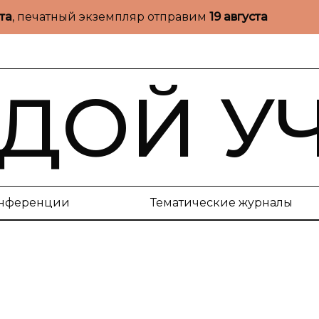
ста
, печатный экземпляр отправим
19 августа
ДОЙ У
нференции
Тематические журналы