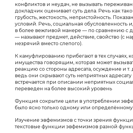
конфликтов и неудач, не вызывать переживан
докладчик оценивает суть дела. Речь как та
грубость, жестокость, непристойность. Показ
условий. Речь, социальная обусловленность и
в более вежливой манере — по сравнению с д
— называют предмет, действие, свойство (с н
незрячий вместо слепого).
К камуфлированию прибегают в тех случаях, к
имущества говорящим, которая может вызыват
реакцию со стороны адресата, осуждение и т
ведь они скрывают суть неприятных адресату
встречается при описании неприятных социал
переведен на более высокий уровень
Функция сокрытие цели в употреблении эвфеми
было ясно только одному или определённому
Изучение эвфемизмов с точки зрения функц
текстовые функции эвфемизмов разной функ