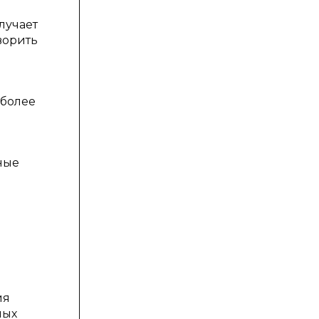
лучает
ворить
 более
ные
ия
ных