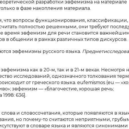
 теоретической разработки эвфемизма на материале
только в фазе накопления материала.
м, что вопросы функционирования, классификации,
считать полностью решенными, они требуют после
ее время эвфемизм для речи становится важнейши
в в общении в рамках различных типов дискурсов.
яются эвфемизмы русского языка.
Предметисследов
фемизма как в 20-м, так и в 21-м веках. Несмотря на
ество исследований, однозначного толкования тер
оисходит от греческого языка. eufemismos (eu — «х
во»; эвфемизм — «благочестие, хорошая речь;
1998: 636].
о слова и словосочетания, которые появляются в язы
вания, но почему-то считаются неприятными, грубы
утствуют в словаре языка и являются синонимами 