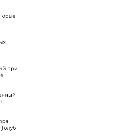
оторые
е
ых,
рый при
не
женный
ю,
ора
[Голуб