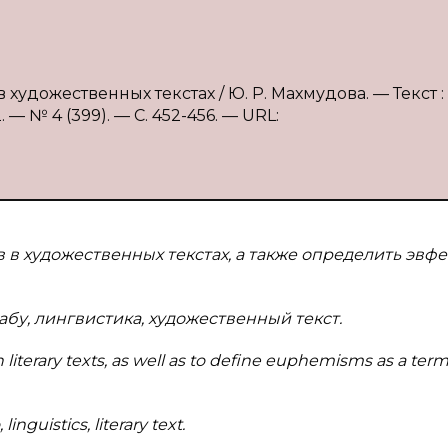
художественных текстах / Ю. Р. Махмудова. — Текст :
 № 4 (399). — С. 452-456. — URL:
в художественных текстах, а также определить эвф
абу, лингвистика, художественный текст.
literary texts, as well as to define euphemisms as a term
guistics, literary text.