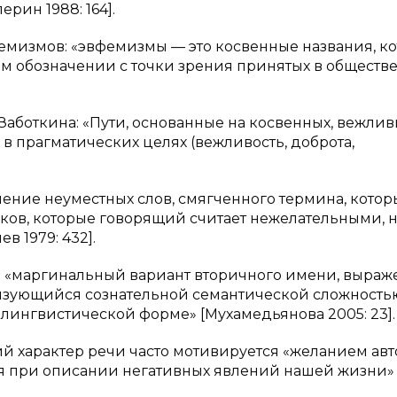
рин 1988: 164].
емизмов: «эвфемизмы — это косвенные названия, к
м обозначении с точки зрения принятых в обществ
Заботкина: «Пути, основанные на косвенных, вежлив
в прагматических целях (вежливость, доброта,
нение неуместных слов, смягченного термина, кото
ков, которые говорящий считает нежелательными, 
 1979: 432].
то «маргинальный вариант вторичного имени, выра
изующийся сознательной семантической сложность
ингвистической форме» [Мухамедьянова 2005: 23].
кий характер речи часто мотивируется «желанием авт
я при описании негативных явлений нашей жизни» 