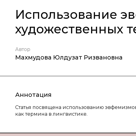
Использование э
художественных т
Автор
Махмудова Юлдузат Ризвановна
Аннотация
Статья посвящена использованию эвфемизмов 
как термина в лингвистике.