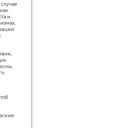
 случае
 как
ста и
измах,
инации
;
твия,
ную
ясны,
го
чтоб
ческие