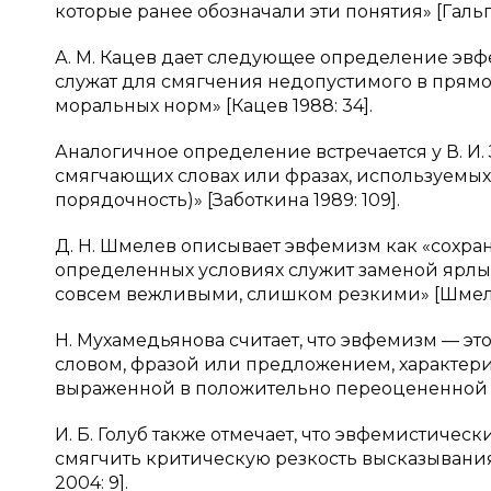
которые ранее обозначали эти понятия» [Гальпе
А. М. Кацев дает следующее определение эвф
служат для смягчения недопустимого в прямо
моральных норм» [Кацев 1988: 34].
Аналогичное определение встречается у В. И. 
смягчающих словах или фразах, используемых 
порядочность)» [Заботкина 1989: 109].
Д. Н. Шмелев описывает эвфемизм как «сохра
определенных условиях служит заменой ярлы
совсем вежливыми, слишком резкими» [Шмелев
Н. Мухамедьянова считает, что эвфемизм — э
словом, фразой или предложением, характер
выраженной в положительно переоцененной л
И. Б. Голуб также отмечает, что эвфемистичес
смягчить критическую резкость высказывани
2004: 9].