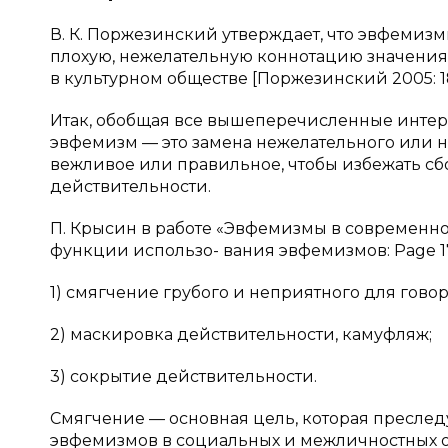
В. К. Поржезинский утверждает, что эвфемиз
плохую, нежелательную коннотацию значения 
в культурном обществе [Поржезинский 2005: 18
Итак, обобщая все вышеперечисленные инте
эвфемизм — это замена нежелательного или 
вежливое или правильное, чтобы избежать сб
действительности.
П. Крысин в работе «Эвфемизмы в современной
функции использо- вания эвфемизмов: Page 1
1) смягчение грубого и неприятного для гово
2) маскировка действительности, камуфляж;
3) сокрытие действительности.
Смягчение — основная цель, которая пресл
эвфемизмов в социальных и межличностных 