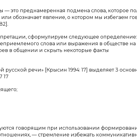
мы — это преднамеренная подмена слова, которое по
или обозначает явление, о котором мы избегаем го
2].
рпретации, сформулируем следующее определение:
неприемлемого слова или выражения в обществе на
оев в общении и скрыть некоторые факты
 русской речи» [Крысин 1994: 17] выделяет 3 основ
7 17
рящего;
едуются говорящим при использовании формирован
отношениях, — стремление избежать коммуникатив