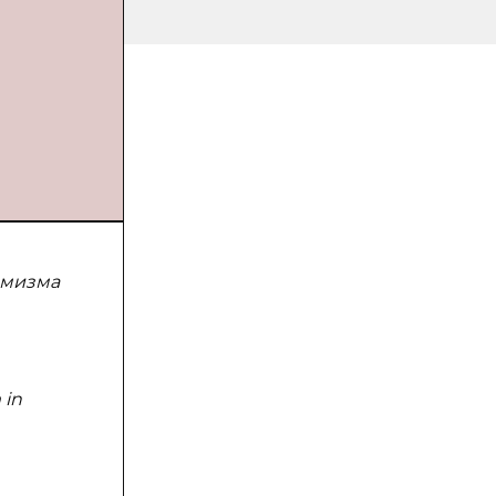
емизма
 in