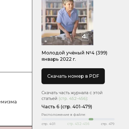
Молодой учёный №4 (399)
январь 2022 г.
Скачать номер в PDF
Скачать часть журнала с этой
статьей
(стр.
452-456
)
:
фемизма
Часть 6
(стр. 401-479)
Расположение в файле:
стр.
401
стр.
452-456
стр.
479