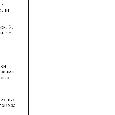
ует
 Они
вский,
вению
ики
ование
Также
бширных
леме за
.