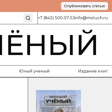
Опубликовать статью
+7 (843) 500-57-53
info@moluch.ru
ЧЁНЫЙ
Юный ученый
Издание книг