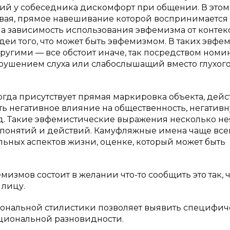
ий у собеседника дискомфорт при общении. В этом
ковая, прямое навешивание которой воспринимается
ана зависимость использования эвфемизма от контек
деи того, что может быть эвфемизмом. В таких эвфем
ругими — все обстоит иначе, так посредством ном
арушением слуха или слабослышащий вместо глухого
огда присутствует прямая маркировка объекта, дейс
ь негативное влияние на общественность, негатив
. д. Такие эвфемистические выражения несколько не
 понятий и действий. Камуфляжные имена чаще все
ьных аспектов жизни, оценке, который может быть
змов состоит в желании что-то сообщить это так, 
 лицу.
иональной стилистики позволяет выявить специфи
циональной разновидности.