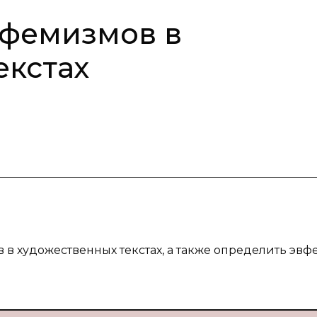
вфемизмов в
екстах
в художественных текстах, а также определить эв