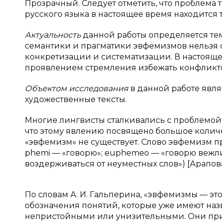
Прозрачный. Следует отметить, что проблема
русского языка в настоящее время находится 
Актуальность
данной работы определяется те
семантики и прагматики эвфемизмов нельзя 
конкретизации и систематизации. В настоящ
проявлением стремления избежать конфликто
Объектом исследования
в данной работе явл
художественные тексты.
Многие лингвисты сталкивались с проблемой эв
что этому явлению посвящено большое колич
«эвфемизм» не существует. Слово эвфемизм пр
phemi — «говорю»; euphemeo — «говорю вежли
воздерживаться от неуместных слов») [Арапова 
По словам А. И. Гальперина, «эвфемизмы — эт
обозначения понятий, которые уже имеют наз
непристойными или унизительными. Они прис