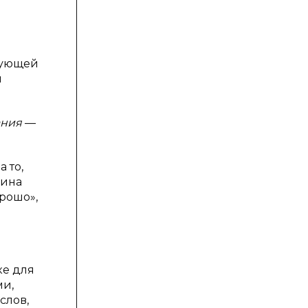
дующей
м
ания
—
 то,
мина
орошо»,
ке для
ми,
слов,