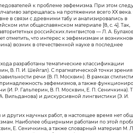
ледователей к проблеме эвфемизма. При этом след
олчаливо запрещалась на протяжении всего ХХ века.
вне в связи с древними табу и анализировались в
ском или общеславянском материале [8, с. 4]. Так,
авторитетных российских лингвистов — Л. А. Булахо
дует отметить, что интерес к эвфемизмам и возникно
вина) возник в отечественной науке в последнее
дхода разработаны тематические классификации
арин, В. П. И. Шейгал). С прагматической точки зрения
вильности речи (В. П. Москвин). В рамках стилист
я принадлежность эвфемизмов, а также функционир
(И. Р. Гальперин, В. П. Москвин, Е. П. Сеничкина). 
А. Вильданова) и дискурсивной лингвистики (Э. И.
и других научных работ, в настоящее время нет о
змам. Наиболее обширными работами по этой проб
ин, Е. Сеничкина, а также словарный материал М. Л