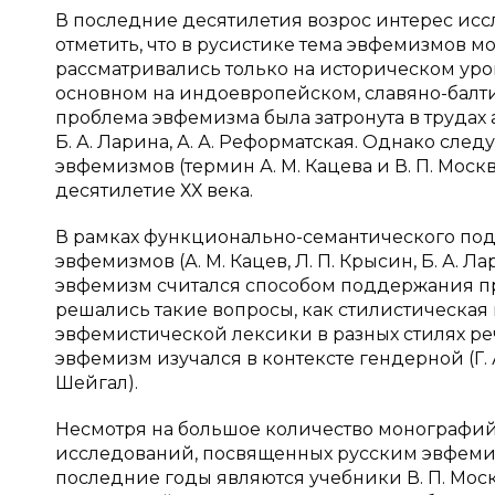
В последние десятилетия возрос интерес исс
отметить, что в русистике тема эвфемизмов м
рассматривались только на историческом уро
основном на индоевропейском, славяно-балтий
проблема эвфемизма была затронута в трудах 
Б. А. Ларина, А. А. Реформатская. Однако сле
эвфемизмов (термин А. М. Кацева и В. П. Моск
десятилетие ХХ века.
В рамках функционально-семантического по
эвфемизмов (А. М. Кацев, Л. П. Крысин, Б. А. Л
эвфемизм считался способом поддержания пра
решались такие вопросы, как стилистическа
эвфемистической лексики в разных стилях речи 
эвфемизм изучался в контексте гендерной (Г. 
Шейгал).
Несмотря на большое количество монографий 
исследований, посвященных русским эвфеми
последние годы являются учебники В. П. Москв