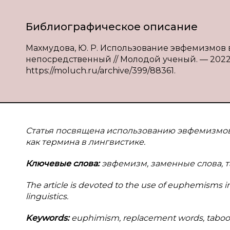
Библиографическое описание
Махмудова, Ю. Р. Использование эвфемизмов в 
непосредственный // Молодой ученый. — 2022. —
https://moluch.ru/archive/399/88361.
Статья посвящена использованию эвфемизмов 
как термина в лингвистике.
Ключевые слова:
эвфемизм, заменные слова, т
The article is devoted to the use of euphemisms in 
linguistics.
Keywords:
euphimism, replacement words, taboo, lin