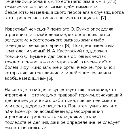
неквалифицированным, то есть непоказанным и (или)
технически неправильными действиями или
бездействием медицинского персонала в случаях, когда
этот процесс негативно повлиял на пациента [7].
Известный немецкий психиатр О. Бумке определял
ятрогению так: «заболевание, которое появляется
вследствие неосторожного высказывания либо
поведения лечащего врача» [8]. Позднее известный
гематолог и ученый И. А. Кассирский поддержал
позицию О. Бумке и дал свое в основных чертах
тождественное понятие ятрогений, а именно: «Это
болезни функциональные и органические, причиной
которых является влияние или действие врача или
вообще медицины» [6].
На сегодняшний день существует также мнение, что
ятрогения — это медико-правовой термин, означающий
деяние медицинского работника, повлекшее смерть
или вред здоровью пациента. При этом, учитывая, что
43-й Всемирной ассамблеей здравоохранения
ятрогения определена не как деяние, а как
последствие деяния, данное определение не следует
считать правильным.