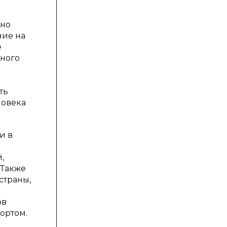
тно
ние на
е
бного
ть
ловека
и в
,
 Также
страны,
ов
ортом.