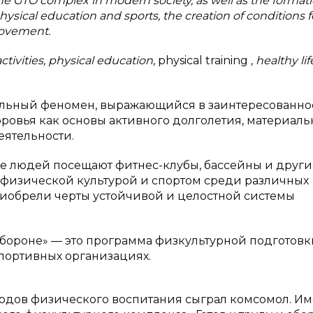
 the GTO complex in modern society, as well as the formati
ysical education and sports, the creation of conditions f
movement.
ivities, physical education,
physical training
, healthy lif
альный феномен, выражающийся в заинтересованно
ровья как основы активного долголетия, материаль
еятельности.
ьше людей посещают фитнес-клубы, бассейны и други
 физической культурой и спортом среди различных
риобрели черты устойчивой и целостной системы
 обороне» — это программа физкультурной подготовк
портивных организациях.
тодов физического воспитания сыграл комсомол. И