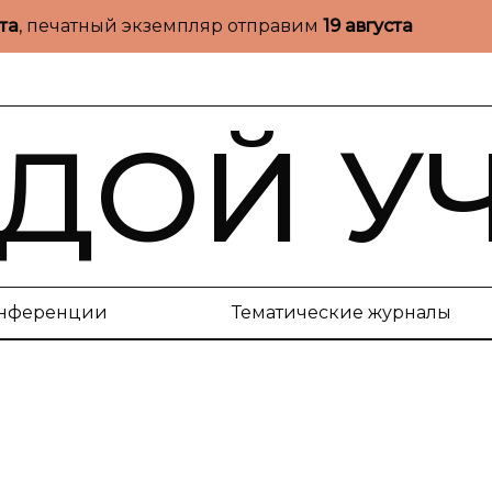
ста
, печатный экземпляр отправим
19 августа
ДОЙ У
нференции
Тематические журналы