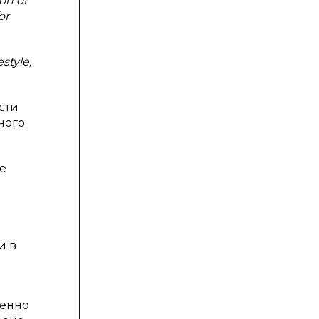
on of
or
estyle,
сти
ного
е
и в
менно