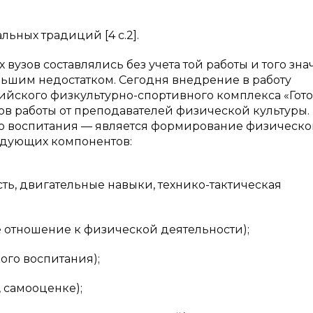
ьных традиций [4 c.2].
вузов составлялись без учета той работы и того зна
льшим недостатком. Сегодня внедрение в работу
йского физкультурно-спортивного комплекса «Гото
ов работы от преподавателей физической культуры.
о воспитания — является формирование физическ
ледующих компонентов:
ть, двигательные навыки, технико-тактическая
 отношение к физической деятельности);
ого воспитания);
, самооценке);