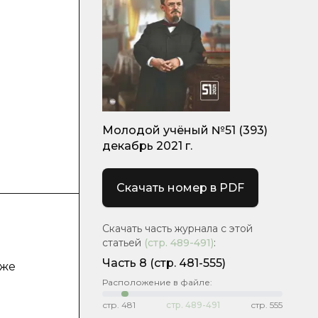
Молодой учёный №51 (393)
декабрь 2021 г.
Скачать номер в PDF
Скачать часть журнала с этой
статьей
(стр.
489-491
)
:
Часть 8
(стр. 481-555)
кже
Расположение в файле:
стр.
481
стр.
489-491
стр.
555