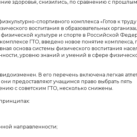
яние здоровья, снизились, по сравнению с прошлы
изкультурно-спортивного комплекса «Готов к труду
ического воспитания в образовательных организац
О физической культуре и спорте в Российской Феде
комплексе ГТО, введено новое понятие комплекса, 
ная основа системы физического воспитания насе
нности, уровню знаний и умений в сфере физическ
идоизменен. В его перечень включена легкая атлет
— они предоставляют учащимся право выбрать пять
ению с советским ГТО, несколько снижены.
принципах:
нной направленности;