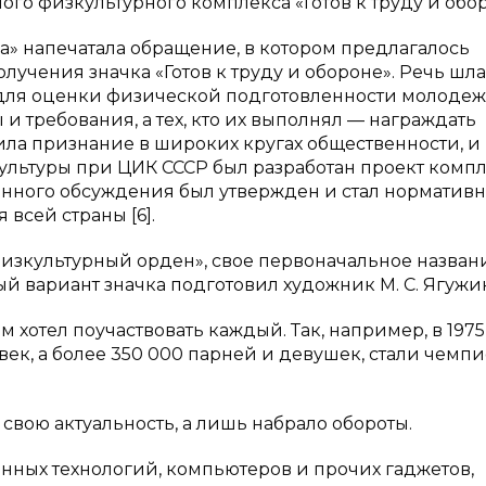
го физкультурного комплекса «Готов к труду и обор
да» напечатала обращение, в котором предлагалось
лучения значка «Готов к труду и обороне». Речь шла
для оценки физической подготовленности молодеж
 требования, а тех, кто их выполнял — награждать
ла признание в широких кругах общественности, и
ультуры при ЦИК СССР был разработан проект комп
твенного обсуждения был утвержден и стал норматив
всей страны [6].
«Физкультурный орден», свое первоначальное назван
ый вариант значка подготовил художник М. С. Ягужи
 хотел поучаствовать каждый. Так, например, в 1975
овек, а более 350 000 парней и девушек, стали чемп
свою актуальность, а лишь набрало обороты.
ронных технологий, компьютеров и прочих гаджетов,