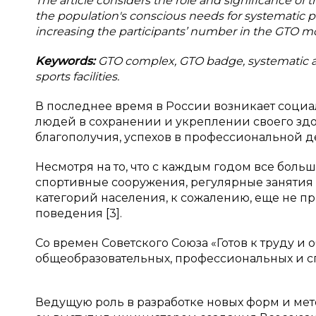
The article considers the role and significance of
the population's conscious needs for systematic ph
increasing the participants’ number in the GTO 
Keywords:
GTO complex, GTO badge, systematic act
sports facilities.
В последнее время в России возникает соци
людей в сохранении и укреплении своего здо
благополучия, успехов в профессиональной д
Несмотря на то, что с каждым годом все бол
спортивные сооружения, регулярные занятия
категорий населения, к сожалению, еще не п
поведения [3].
Со времен Советского Союза «Готов к труду и
общеобразовательных, профессиональных и с
Ведущую роль в разработке новых форм и ме