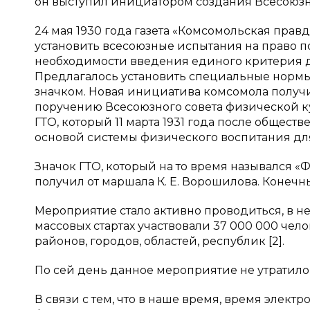
он выступил инициатором создания Всесоюзно
24 мая 1930 года газета «Комсомольская прав
установить всесоюзные испытания на право по
необходимости введения единого критерия 
Предлагалось установить специальные нормы и
значком. Новая инициатива комсомола получи
поручению Всесоюзного совета физической к
ГТО, который 11 марта 1931 года после общес
основой системы физического воспитания для 
Значок ГТО, который на то время назывался 
получил от маршала К. Е. Ворошилова. Конечн
Мероприятие стало активно проводиться, в нем
массовых стартах участвовали 37 000 000 чел
районов, городов, областей, республик [2].
По сей день данное мероприятие не утратило 
В связи с тем, что в наше время, время элект