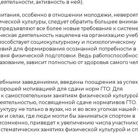
ятельности, активность в ней).
питания, особенно в отношении молодежи, невероя
ической культуры, следует обратить большее внима
я предъявляют все более новые требования к систем
ческая деятельность нацелена на организацию уче
 способствует социокультурному и психологическому
ловий для формирования осознанной потребности в
ня физической подготовки. Ведь работоспособнос
ование, зависит полностью от здоровья самого че
чебными заведениями, введены поощрения за успех
 хорошей мотивацией для сдачи норм ГТО. Для
к самостоятельным занятиям физической культурой
деятельностью, посвященной сдаче нормативов ГТО.
уру не только в вузах, но и во всех уголках нашей 
 и селах, где люди могли бы заниматься спортом в
 несомненно, приведет к увеличению числа участник
стематических занятиях физической культурой и сп