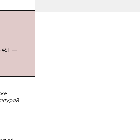
-491. —
кже
льтурой