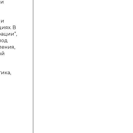
ми
 и
иях. В
рации”,
под
ления,
ой
ика,