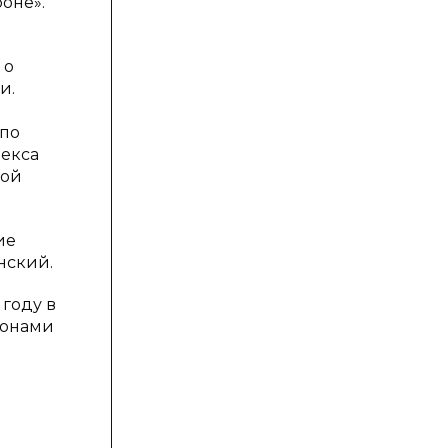
оне».
 о
и.
 по
лекса
ной
ие
нский.
 году в
ионами