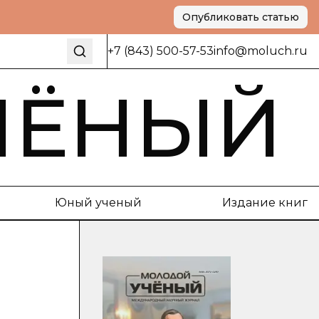
Опубликовать статью
+7 (843) 500-57-53
info@moluch.ru
ЧЁНЫЙ
Юный ученый
Издание книг