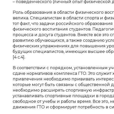
– поведенческого (личный опыт физической де
Роль образования в области физического вос
велика. Специалистам в области спорта и физ
тот факт, что задачи российского образовани
физического воспитания студентов. Педагоги
процесса и досуга студентов. Вместе все это
развитию обучающихся, а также созданию ус
физических упражнениях для повышения уров
будущих специалистов, имеющих высшее образ
[4 c.4].
В соответствии с порядком, установленным у
сдаче нормативов комплекса ГТО. Это служит
привлечения необходимо прививать интерес 
которые могут быть связаны с общественной 
необходимо расширять спортивную инфраструкт
устанавливать спортивные площадки в городах
свободное от учебы и работы время. Все это,
движения ГТО и сформирует потребность в си