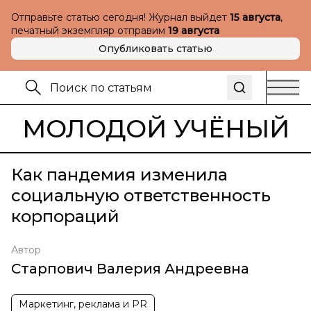
Отправьте статью сегодня! Журнал выйдет
15 августа
,
печатный экземпляр отправим
19 августа
Опубликовать статью
МОЛОДОЙ УЧЁНЫЙ
Как пандемия изменила
социальную ответственность
корпораций
Автор
Старпович Валерия Андреевна
Маркетинг, реклама и PR