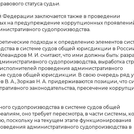
авового статуса судьи.
ой Федерации заключается также в проведении
ных на предупреждение коррупционных проявлени
инистративного судопроизводства.
оретические подходы к определению элементов си
ства в системе судов общей юрисдикции в России
., Клеандров М. И. считают, что ими должны быть: разр
дминистративного судопроизводства, выработка ст
 исполнителей проведения административного
еме судов общей юрисдикции. В свою очередь ряд 
ев В. А., Зоркая Н. А. придерживаются позиции, что с
тративного законодательства, пресечение коррупци
вного судопроизводства в системе судов общей
лиям, оно требует пересмотра, в части системы, к
ю, поскольку на текущем этапе функционирования
роведения административного судопроизводства в