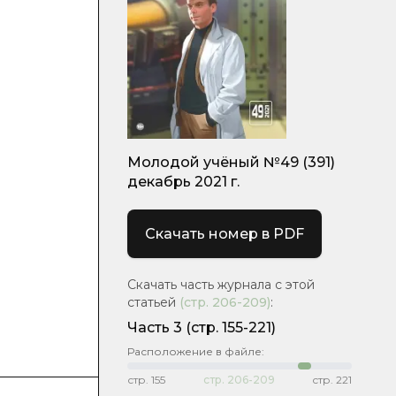
Молодой учёный №49 (391)
декабрь 2021 г.
Скачать номер в PDF
Скачать часть журнала с этой
статьей
(стр.
206-209
)
:
Часть 3
(стр. 155-221)
Расположение в файле:
стр.
155
стр.
206-209
стр.
221