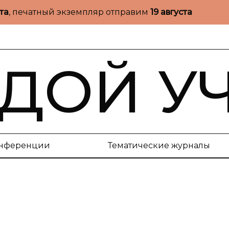
ста
, печатный экземпляр отправим
19 августа
ДОЙ У
нференции
Тематические журналы