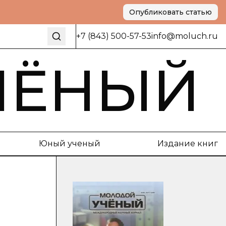
Опубликовать статью
+7 (843) 500-57-53
info@moluch.ru
ЧЁНЫЙ
Юный ученый
Издание книг