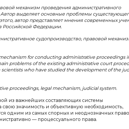
авовой механизм проведения административного
. Автор выделяет основные проблемы существующе
этого, автор представляет мнения современных уче
в Российской Федерации.
нистративное судопроизводство, правовой механиз
al mechanism for conducting administrative proceedings i
 main problems of the existing administrative court proced
 scientists who have studied the development of the judi
rative proceedings, legal mechanism, judicial system.
ой из важнейших составляющих системы
на свою значимость и объективную необходимость,
ся одним из самых спорных и неоднозначных прав
истративно — процессуального права.