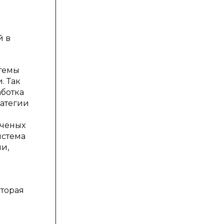
й в
стемы
. Так
аботка
ратегии
ученых
истема
и,
оторая