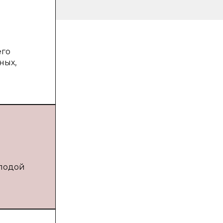
его
ных,
олодой