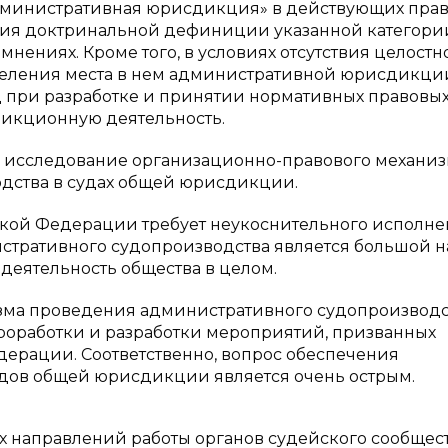
дминистративная юрисдикция» в действующих пра
ания доктринальной дефиниции указанной категори
мнениях. Кроме того, в условиях отсутствия целостн
деления места в нем административной юрисдикци
 при разработке и принятии нормативных правовых 
икционную деятельность.
ся исследование организационно-правового механи
дства в судах общей юрисдикции.
кой Федерации требует неукоснительного исполн
истративного судопроизводства является большой 
деятельность общества в целом.
зма проведения административного судопроизводс
роработки и разработки мероприятий, призванных
ерации. Соответственно, вопрос обеспечения
дов общей юрисдикции является очень острым.
х направлений работы органов судейского сообщес