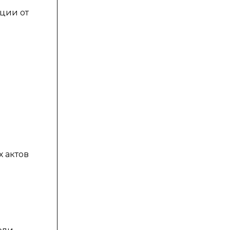
ции от
 актов