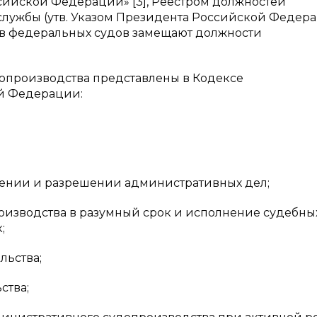
сийской Федерации» [3], Реестром должностей
лужбы (утв. Указом Президента Российской Федера
тов федеральных судов замещают должности
производства представлены в Кодексе
й Федерации:
трении и разрешении административных дел;
оизводства в разумный срок и исполнение судебных
;
льства;
ства;