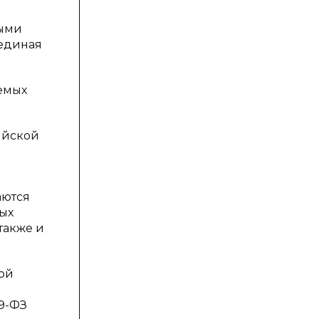
ными
 единая
емых
сийской
аются
ых
также и
ной
9-ФЗ