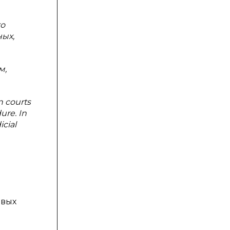
го
ных,
м,
n courts
ure. In
cial
овых