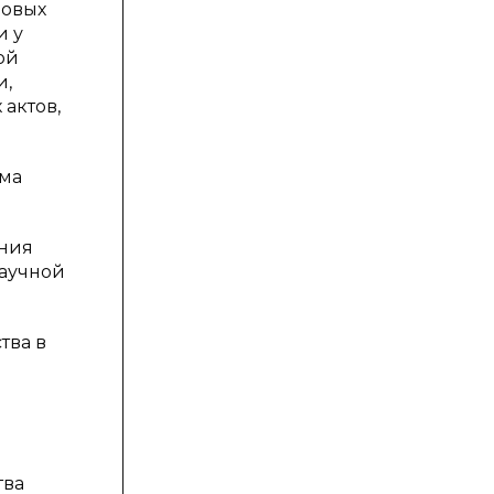
вовых
и у
ой
и,
актов,
зма
ения
научной
тва в
тва