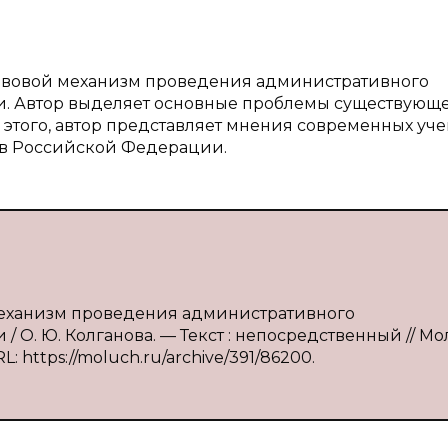
равовой механизм проведения административного
и. Автор выделяет основные проблемы существующ
этого, автор представляет мнения современных уче
 в Российской Федерации.
механизм проведения административного
 О. Ю. Колганова. — Текст : непосредственный // М
L: https://moluch.ru/archive/391/86200.