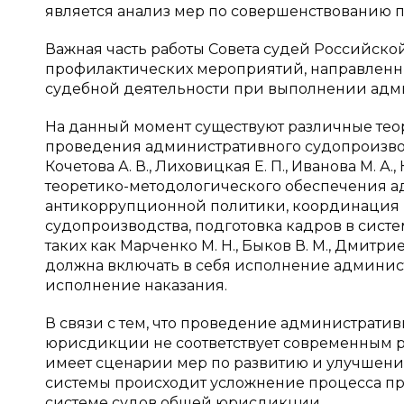
является анализ мер по совершенствованию пр
Важная часть работы Совета судей Российск
профилактических мероприятий, направлен
судебной деятельности при выполнении адм
На данный момент существуют различные те
проведения административного судопроизвод
Кочетова А. В., Лиховицкая Е. П., Иванова М. А
теоретико-методологического обеспечения а
антикоррупционной политики, координация
судопроизводства, подготовка кадров в сист
таких как Марченко М. Н., Быков В. М., Дмитри
должна включать в себя исполнение админис
исполнение наказания.
В связи с тем, что проведение администрати
юрисдикции не соответствует современным реа
имеет сценарии мер по развитию и улучшени
системы происходит усложнение процесса п
системе судов общей юрисдикции.