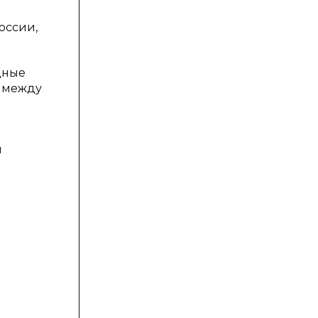
оссии,
дные
й между
й