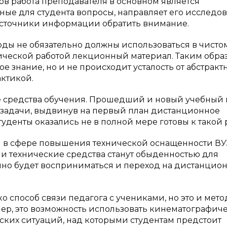
в работа преподавателя в основном является
ные для студента вопросы, направляет его исследов
е источники информации обратить внимание.
оды не обязательно должны использоваться в чисто
тической работой лекционный материал. Таким обра
 знание, но и не происходит усталость от абстракт
актикой.
е средства обучения. Прошедший и новый учебный
задачи, выдвинув на первый план дистанционное
студенты оказались не в полной мере готовы к такой 
ся в сфере повышения технической оснащенности ВУ
ли технические средства станут обыденностью для
нно будет восприниматься и переход на дистанцио
о способ связи педагога с учениками, но это и мето
ер, это возможность использовать кинематографич
ких ситуаций, над которыми студентам предстоит