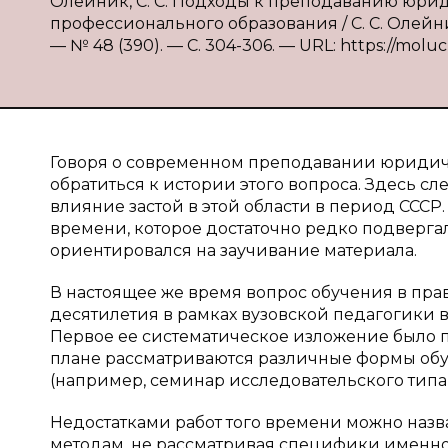
Олейник, С. С. Подходы к преподаванию юри
профессионального образования / С. С. Олейни
— № 48 (390). — С. 304-306. — URL: https://moluc
Говоря о современном преподавании юридиче
обратиться к истории этого вопроса. Здесь сл
влияние застой в этой области в период СССР
времени, которое достаточно редко подверг
ориентировался на заучивание материала.
В настоящее же время вопрос обучения в прав
десятилетия в рамках вузовской педагогики
Первое ее систематическое изложение было пр
плане рассматриваются различные формы обу
(например, семинар исследовательского типа, 
Недостатками работ того времени можно назв
методам, не рассматривая специфики именно