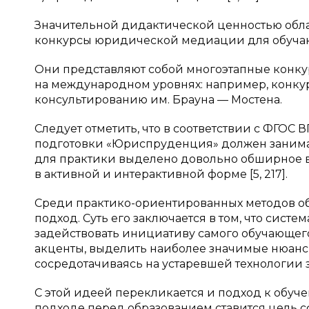
Значительной дидактической ценностью обл
конкурсы юридической медиации для обуча
Они представляют собой многоэтапные конкур
на международном уровнях: например, конку
консультированию им. Брауна — Мостена.
Следует отметить, что в соответствии с ФГОС
подготовки «Юриспруденция» должен занимать
для практики выделено довольно обширное в
в активной и интерактивной форме [5, 217].
Среди практико-ориентированных методов о
подход. Суть его заключается в том, что сист
задействовать инициативу самого обучающего
акценты, выделить наиболее значимые нюанс
сосредотачиваясь на устаревшей технологии 
С этой идеей перекликается и подход к обуч
подходе перед образованием ставится цель