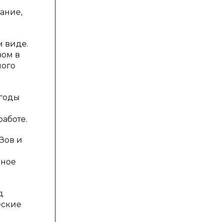
ание,
м виде.
зом в
ного
 годы
работе.
Зов и
нное
д
еские