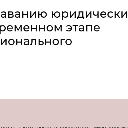
даванию юридически
временном этапе
сионального