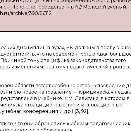
дических дисциплин на современном этапе развит
к. — Текст : непосредственный // Молодой ученый. —
h.ru/archive/390/86112.
ских дисциплин в вузах, мы должны в первую оче
едует отметить, что на современность оказал большо
. Причиной тому специфика законодательства того
алось изменениям, поэтому педагогический процесс
овой области встает особенно остро. В последние д
 возникло новое направление — юридическая педаго
едставлено в учебнике К. М. Левитана, в котором 
чения, как традиционные, так и инновационные
учебная конференция и др.) [3, 92].
ать то, что они обращались к общим педагогически
 юридического образования.