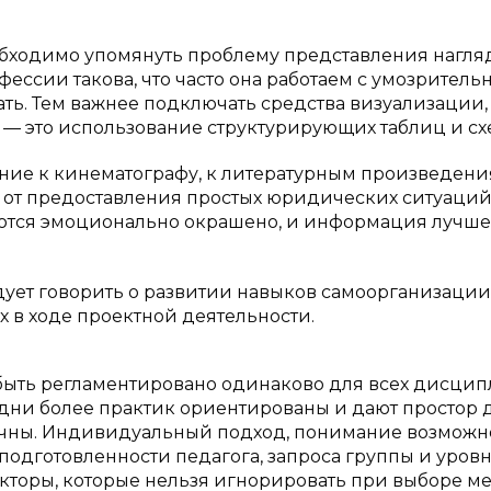
еобходимо упомянуть проблему представления нагля
ссии такова, что часто она работаем с умозрител
ь. Тем важнее подключать средства визуализации,
 — это использование структурирующих таблиц и сх
ние к кинематографу, к литературным произведения
я от предоставления простых юридических ситуаций
аются эмоционально окрашено, и информация лучше
дует говорить о развитии навыков самоорганизации
х в ходе проектной деятельности.
быть регламентировано одинаково для всех дисцип
дни более практик ориентированы и дают простор 
тичны. Индивидуальный подход, понимание возможн
, подготовленности педагога, запроса группы и уров
акторы, которые нельзя игнорировать при выборе м