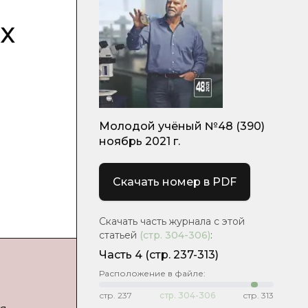
х
Молодой учёный №48 (390)
ноябрь 2021 г.
Скачать номер в PDF
Скачать часть журнала с этой
статьей
(стр.
304-306
)
:
Часть 4
(стр. 237-313)
Расположение в файле:
стр.
237
стр.
304-306
стр.
313