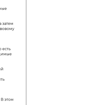
ные
а затем
авовому
 есть
одимые
ый
ить
 В этом