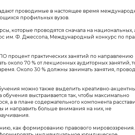
адают проводимые в настоящее время международ
ющихся профильных вузов.
сы, которые проводятся сначала на национальных, 
рс им. Ф. Джессопа, Международный конкурс по пр
 ВПО процент практических занятий по направлению
 около 70 % от лекционных аудиторных занятий, то
ремя. Около 30 % должны занимать занятия, пров
бучения можно также выделить креативно-акцентн
ема обучения выстраивается так, чтобы максимально
ся, а в плане содержательного компонента расстав
ы и направить больше внимания на них, не
заучивания.
ению, как формированию правового мировоззрения.
 сформировать индивидуальное юридическое