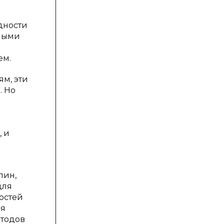
дности
ьными
ем.
м, эти
. Но
, и
лин,
для
остей
ня
етодов