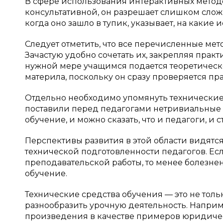
В сфере использования интерактивных методо
консультативной, он разрешает слишком слож
когда оно зашло в тупик, указывает, на каки
Следует отметить, что все перечисленные мет
Зачастую удобно сочетать их, закрепляя прак
нужной мере учащимся подается теоретическое
материла, поскольку он сразу проверяется пр
Отдельно необходимо упомянуть технически
поставили перед педагогами нетривиальные 
обучение, и можно сказать, что и педагоги, и 
Перспективы развития в этой области видят
технической подготовленности педагогов. Ес
преподавательской работы, то менее болезне
обучение.
Технические средства обучения — это не тольк
разнообразить урочную деятельность. Наприм
произведения в качестве примеров юридичес