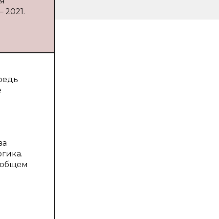
ия
 2021.
редь
е
ва
гика.
в общем
м