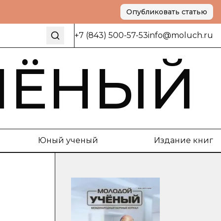
Опубликовать статью
+7 (843) 500-57-53
info@moluch.ru
ЧЁНЫЙ
Юный ученый
Издание книг