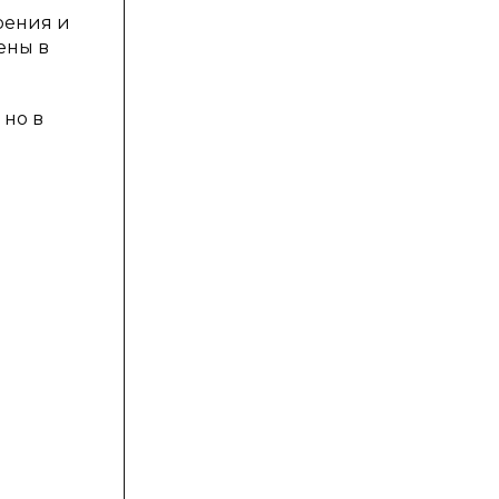
рения и
ены в
 но в