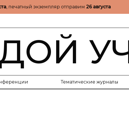
ста
, печатный экземпляр отправим
26 августа
ДОЙ У
нференции
Тематические журналы