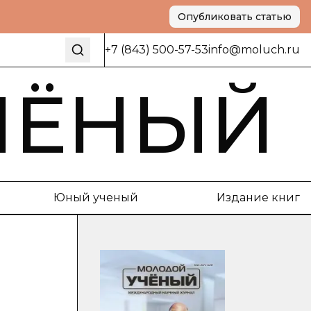
Опубликовать статью
+7 (843) 500-57-53
info@moluch.ru
ЧЁНЫЙ
Юный ученый
Издание книг