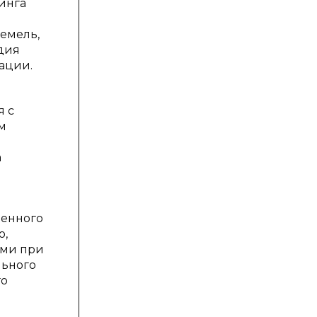
инга
емель,
одия
ации.
я с
м
а
шенного
о,
ами при
льного
го