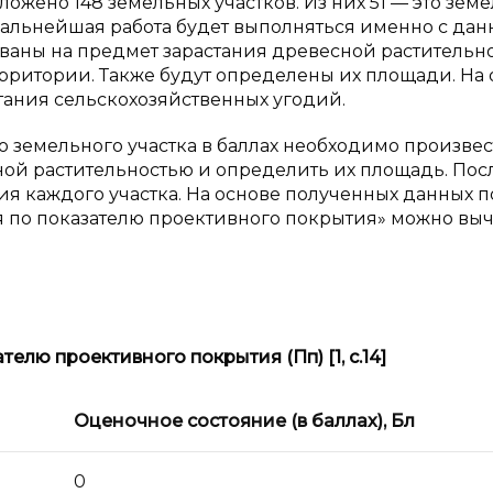
ожено 148 земельных участков. Из них 51 — это зем
Дальнейшая работа будет выполняться именно с да
ваны на предмет зарастания древесной растительно
рритории. Также будут определены их площади. На 
тания сельскохозяйственных угодий.
о земельного участка в баллах необходимо произве
ой растительностью и определить их площадь. Посл
я каждого участка. На основе полученных данных п
я по показателю проективного покрытия» можно вы
ателю проективного покрытия (Пп)
[1, с.14]
Оценочное состояние (в баллах), Бл
0