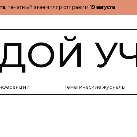
ста
, печатный экземпляр отправим
19 августа
ДОЙ У
нференции
Тематические журналы