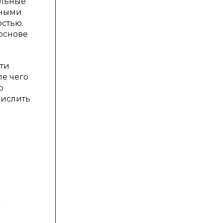
ельные
нными
стью.
основе
сти
е чего
о
числить