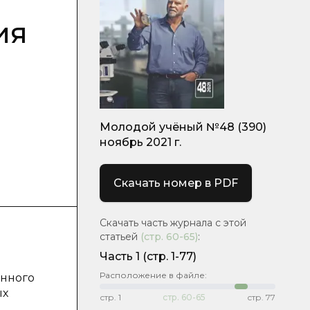
ия
Молодой учёный №48 (390)
ноябрь 2021 г.
Скачать номер в PDF
Скачать часть журнала с этой
статьей
(стр.
60-65
)
:
Часть 1
(стр. 1-77)
Расположение в файле:
енного
ых
стр.
1
стр.
60-65
стр.
77