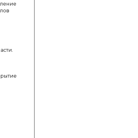
вление
алов
асти.
крытие