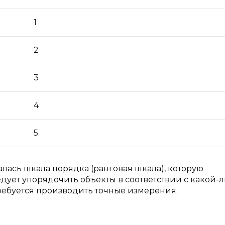
1
2
3
4
5
ась шкала порядка (ранговая шкала), которую
едует упорядочить объекты в соответствии с какой-
требуется производить точные измерения.