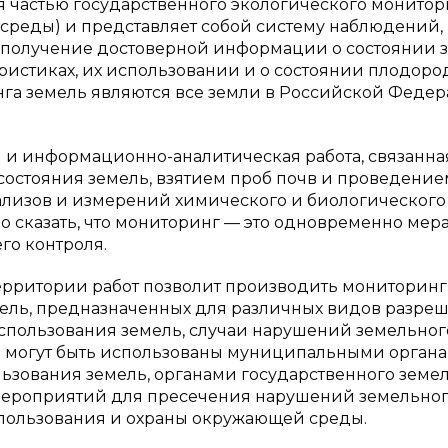
я частью государственного экологического монитор
среды) и представляет собой систему наблюдений,
 получение достоверной информации о состоянии з
еристиках, их использовании и о состоянии плодор
нга земель являются все земли в Российской Федер
и информационно-аналитическая работа, связанна
состояния земель, взятием проб почв и проведение
ализов и измерений химического и биологического
но сказать, что мониторинг — это одновременно мер
го контроля.
ерритории работ позволит производить мониторинг
мель, предназначенных для различных видов разре
спользования земель, случаи нарушений земельног
за могут быть использованы муниципальными орган
зования земель, органами государственного земе
 мероприятий для пресечения нарушений земельно
опользования и охраны окружающей среды.