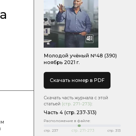
а
Молодой учёный №48 (390)
ноябрь 2021 г.
Скачать номер в PDF
Скачать часть журнала с этой
статьей
(стр.
271-273
)
:
Часть 4
(стр. 237-313)
Расположение в файле:
ом
м
стр.
237
стр.
271-273
стр.
313