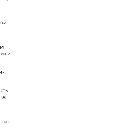
ной
ия
их и
и-
сть
тва
сти»