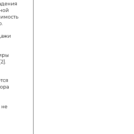
ладения
нной
димость
.
одажи
тиры
2].
тся
вора
 не