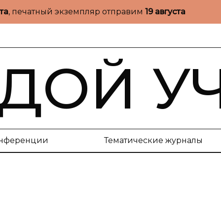
ста
, печатный экземпляр отправим
19 августа
ДОЙ У
нференции
Тематические журналы