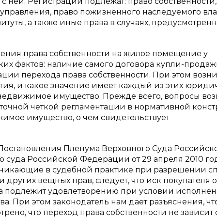
с ней. Регистрации подлежат: право собственности,
 управления, право пожизненного наследуемого вл
итуты, а также иные права в случаях, предусмотрен
овения права собственности на жилое помещение у
их фактов: наличие самого договора купли-прода
ции перехода права собственности. При этом возни
ятия, и какое значение имеет каждый из этих юриди
 недвижимое имущество. Прежде всего, вопросы воз
остаточной четкой регламентации в нормативной конс
имое имущество, о чем свидетельствует
 Постановления Пленума Верховного Суда Российск
 суда Российской Федерации от 29 апреля 2010 го
озникающие в судебной практике при разрешении сп
 других вещных прав, следует, что иск покупателя о
ва подлежит удовлетворению при условии исполне
а. При этом законодатель нам дает разъяснения, что
но, что переход права собственности не зависит 