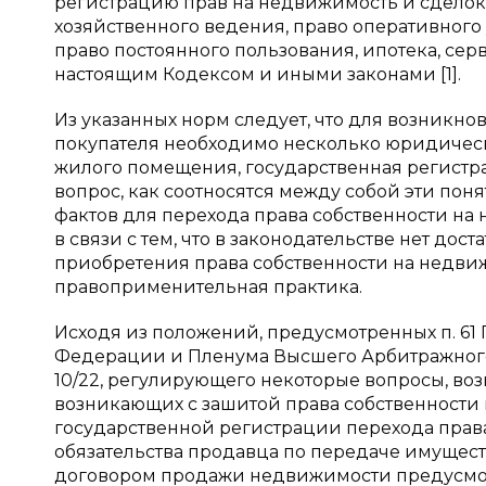
регистрацию прав на недвижимость и сделок 
хозяйственного ведения, право оперативного
право постоянного пользования, ипотека, серв
настоящим Кодексом и иными законами [1].
Из указанных норм следует, что для возникн
покупателя необходимо несколько юридическ
жилого помещения, государственная регистра
вопрос, как соотносятся между собой эти пон
фактов для перехода права собственности на
в связи с тем, что в законодательстве нет д
приобретения права собственности на недвиж
правоприменительная практика.
Исходя из положений, предусмотренных п. 61
Федерации и Пленума Высшего Арбитражного
10/22, регулирующего некоторые вопросы, в
возникающих с зашитой права собственности и
государственной регистрации перехода пра
обязательства продавца по передаче имуществ
договором продажи недвижимости предусмотре