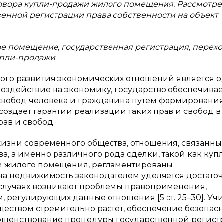
овора купли-продажи жилого помещения. Рассмотр
венной регистрации права собственности на объект
е помещение, государственная регистрация, перех
упли-продажи.
ого развития экономических отношений является 
воздействие на экономику, государство обеспечивае
свобод человека и гражданина путем формировани
создает гарантии реализации таких прав и свобод в
ав и свобод.
жизни современного общества, отношения, связанны
 а именно различного рода сделки, такой как купл
и жилого помещения, регламентированы
на недвижимость законодателем уделяется достато
ых случаях возникают проблемы правоприменения,
регулирующих данные отношения [5 ст. 25–30]. Уч
ществом стремительно растет, обеспечение безопас
ершенствование процедуры государственной регис