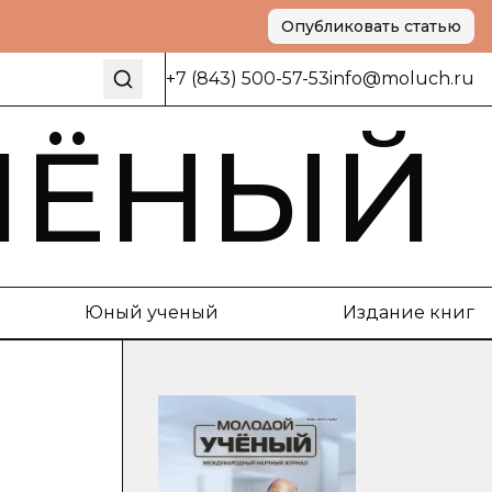
Опубликовать статью
+7 (843) 500-57-53
info@moluch.ru
ЧЁНЫЙ
Юный ученый
Издание книг