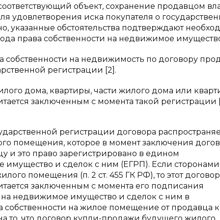
соответствующий объект, сохранение продавцом в
ля удовлетворения иска покупателя о государстве
ьно, указанные обстоятельства подтверждают необхо
ода права собственности на недвижимое имущество
права собственности на недвижимость по договору пр
рственной регистрации [2].
жилого дома, квартиры, части жилого дома или квар
тается заключенным с момента такой регистрации [
сударственной регистрации договора распространяе
ого помещения, которое в момент заключения дого
у и это право зарегистрировано в едином
 имущество и сделок с ним (ЕГРП). Если сторонами
го помещения (п. 2 ст. 455 ГК РФ), то этот договор
итается заключенным с момента его подписания
в на недвижимое имущество и сделок с ним в
а собственности на жилое помещение от продавца к
на то, что договор купли-продажи будущего жилого