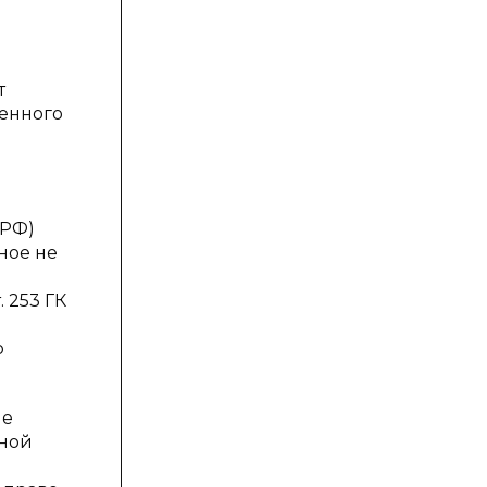
т
енного
 РФ)
ное не
 253 ГК
о
ые
нной