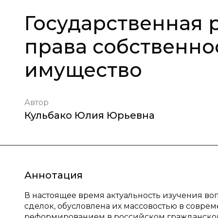
Государственная 
права собственно
имущество
Автор
Кульбако Юлия Юрьевна
Аннотация
В настоящее время актуальность изучения во
сделок, обусловлена их массовостью в совре
реформированием в российском гражданском 