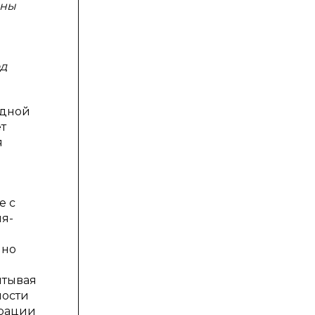
ены
од
одной
т
я
е с
я-
чно
итывая
ности
трации