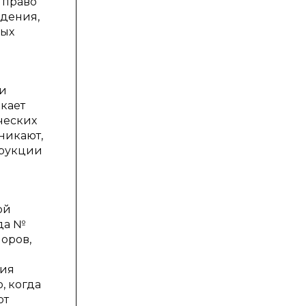
 право
адения,
ных
жи
кает
ческих
никают,
трукции
ой
да №
оров,
ния
, когда
от