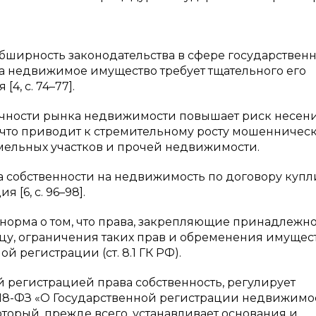
и обширность законодательства в сфере государствен
а недвижимое имущество требует тщательного его
4, с. 74–77].
рачности рынка недвижимости повышает риск несен
 что приводит к стремительному росту мошенническ
мельных участков и прочей недвижимости.
 собственности на недвижимость по договору купл
[6, с. 96–98].
норма о том, что права, закрепляющие принадлежно
цу, ограничения таких прав и обременения имущес
й регистрации (ст. 8.1 ГК РФ).
й регистрацией права собственность, регулирует
218-ФЗ «О Государственной регистрации недвижимо
который, прежде всего, устанавливает основания и