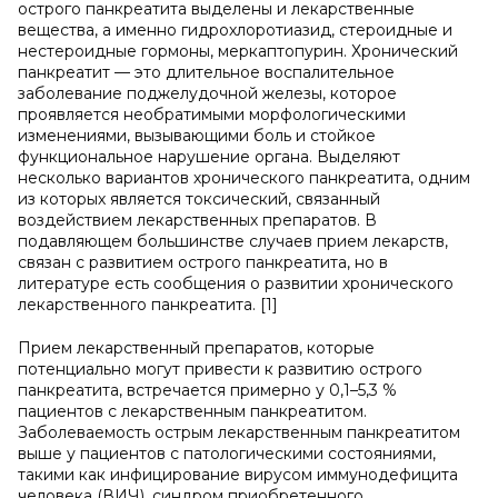
острого панкреатита выделены и лекарственные
вещества, а именно гидрохлоротиазид, стероидные и
нестероидные гормоны, меркаптопурин. Хронический
панкреатит — это длительное воспалительное
заболевание поджелудочной железы, которое
проявляется необратимыми морфологическими
изменениями, вызывающими боль и стойкое
функциональное нарушение органа. Выделяют
несколько вариантов хронического панкреатита, одним
из которых является токсический, связанный
воздействием лекарственных препаратов. В
подавляющем большинстве случаев прием лекарств,
связан с развитием острого панкреатита, но в
литературе есть сообщения о развитии хронического
лекарственного панкреатита. [1]
Прием лекарственный препаратов, которые
потенциально могут привести к развитию острого
панкреатита, встречается примерно у 0,1–5,3 %
пациентов с лекарственным панкреатитом.
Заболеваемость острым лекарственным панкреатитом
выше у пациентов с патологическими состояниями,
такими как инфицирование вирусом иммунодефицита
человека (ВИЧ), синдром приобретенного