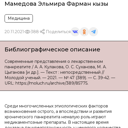
Мамедова Эльмира Фарман кызы
Медицина
20.11.2021
388
Поделиться
Библиографическое описание
Современные представления о лекарственном
панкреатите / А. А. Кулакова, О. С. Суханова, М. А.
Цыганова [и др.]. — Текст : непосредственный //
Молодой ученый. — 2021. — № 47 (389). — С. 39-42. —
URL: https://moluch.ru/archive/389/85775.
Среди многочисленных этиологических факторов
возникновения острого, а впоследствии и развития
хронического панкреатита немалую роль играют
медикаментозные препараты. В настоящее время
доказана панкреатотоксичность у немалого количества