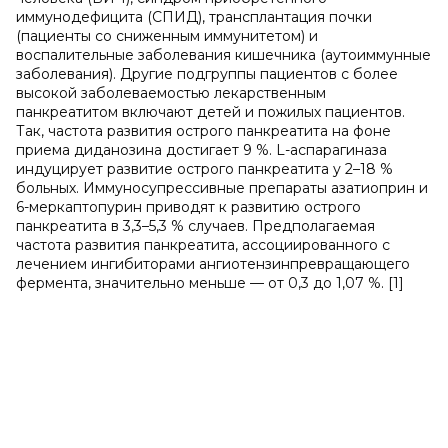
иммунодефицита (СПИД), трансплантация почки
(пациенты со сниженным иммунитетом) и
воспалительные заболевания кишечника (аутоиммунные
заболевания). Другие подгруппы пациентов с более
высокой заболеваемостью лекарственным
панкреатитом включают детей и пожилых пациентов.
Так, частота развития острого панкреатита на фоне
приема диданозина достигает 9 %. L-аспарагиназа
индуцирует развитие острого панкреатита у 2–18 %
больных. Иммуносупрессивные препараты азатиоприн и
6-меркаптопурин приводят к развитию острого
панкреатита в 3,3–5,3 % случаев. Предполагаемая
частота развития панкреатита, ассоциированного с
лечением ингибиторами ангиотензинпревращающего
фермента, значительно меньше — от 0,3 до 1,07 %. [1]