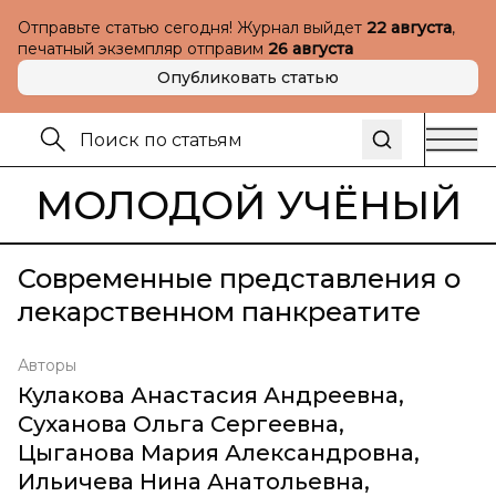
Отправьте статью сегодня! Журнал выйдет
22 августа
,
печатный экземпляр отправим
26 августа
Опубликовать статью
МОЛОДОЙ УЧЁНЫЙ
Современные представления о
лекарственном панкреатите
Авторы
Кулакова Анастасия Андреевна
,
Суханова Ольга Сергеевна
,
Цыганова Мария Александровна
,
Ильичева Нина Анатольевна
,