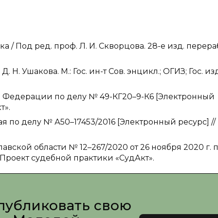
 / Под ред. проф. Л. И. Скворцова. 28-е изд. перераб
 Н. Ушакова. М.: Гос. ин-т Сов. энцикл.; ОГИЗ; Гос. из
 Федерации по делу № 49-КГ20–9-К6 [Электронный
т».
 по делу № А50–17453/2016 [Электронный ресурс] //
вской области № 12–267/2020 от 26 ноября 2020 г. 
/ Проект судебной практики «СудАкт».
публиковать свою