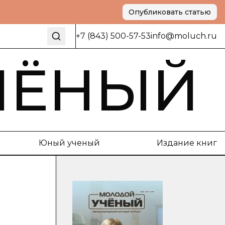
Опубликовать статью
+7 (843) 500-57-53
info@moluch.ru
ЧЁНЫЙ
Юный ученый
Издание книг