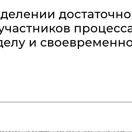
еделении достаточно
участников процесс
 делу и своевременн