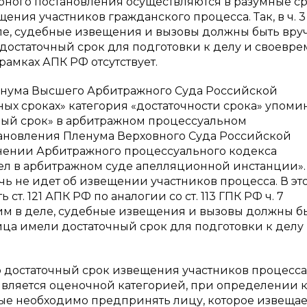
бного постановления осуществляются в разумные ср
ия участников гражданского процесса. Так, в ч. 3 с
еле, судебные извещения и вызовы должны быть вру
 достаточный срок для подготовки к делу и своевр
рамках АПК РФ отсутствует.
Пленума Высшего Арбитражного Суда Российской
ных сроках» категория «достаточности срока» упомин
очный срок» в арбитражном процессуальном
становления Пленума Верховного Суда Российской
енении Арбитражного процессуального кодекса
л в арбитражном суде апелляционной инстанции».
чь не идет об извещении участников процесса. В эт
. 121 АПК РФ по аналогии со ст. 113 ГПК РФ ч. 7
м в деле, судебные извещения и вызовы должны б
ица имели достаточный срок для подготовки к делу
что достаточный срок извещения участников процесса
является оценочной категорией, при определении 
рые необходимо предпринять лицу, которое извещае