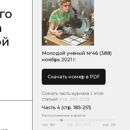
го
а
ой
Молодой учёный №46 (388)
ноябрь 2021 г.
Скачать номер в PDF
Скачать часть журнала с этой
статьей
(стр.
202-203
)
:
Часть 4
(стр. 185-251)
Расположение в файле:
стр.
185
стр.
202-203
стр.
251