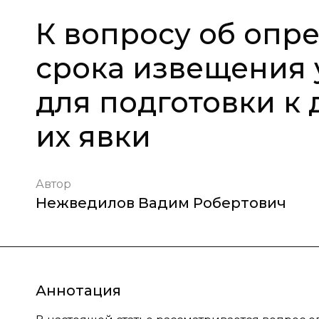
К вопросу об опр
срока извещения 
для подготовки к
их явки
Автор
Нежведилов Вадим Робертович
Аннотация