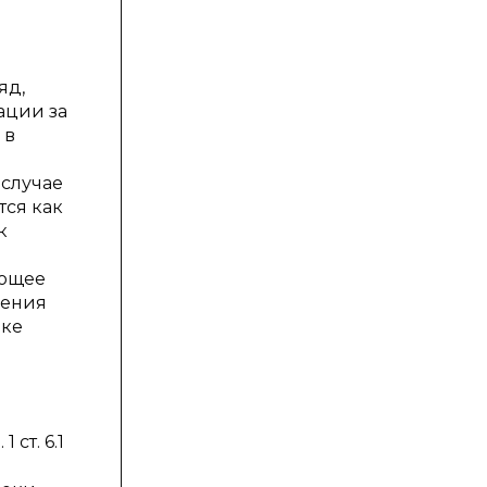
яд,
ации за
 в
случае
тся как
к
яющее
нения
нке
ст. 6.1