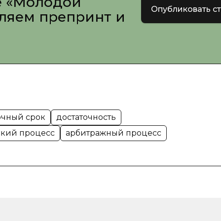
е «Молодой
Опубликовать с
вляем препринт и
очный срок
достаточность
кий процесс
арбитражный процесс