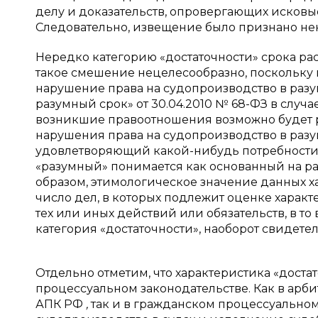
делу и доказательств, опровергающих исковые
Следовательно, извещение было признано н
Нередко категорию «достаточности» срока рас
такое смешение нецелесообразно, поскольку 
нарушение права на судопроизводство в разу
разумный срок» от 30.04.2010 № 68-ФЗ в случ
возникшие правоотношения возможно будет 
нарушения права на судопроизводство в разум
удовлетворяющий какой-нибудь потребности, 
«разумный» понимается как основанный на раз
образом, этимологическое значение данных х
число дел, в которых подлежит оценке харак
тех или иных действий или обязательств, в то
категория «достаточности», наоборот свидете
Отдельно отметим, что характеристика «доста
процессуальном законодательстве. Как в арбит
АПК РФ
,
так и в гражданском процессуальном з