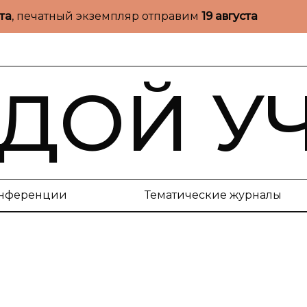
ста
, печатный экземпляр отправим
19 августа
ДОЙ У
нференции
Тематические журналы