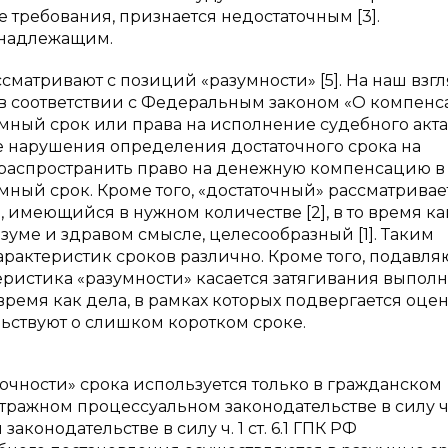
 требования, признается недостаточным [3].
енадлежащим.
сматривают с позиций «разумности» [5]. На наш взгл
в соответствии с Федеральным законом «О компенс
мный срок или права на исполнение судебного акта
ае нарушения определения достаточного срока на
распространить право на денежную компенсацию в 
ный срок. Кроме того, «достаточный» рассматривае
имеющийся в нужном количестве [2], в то время ка
уме и здравом смысле, целесообразный [1]. Таким
арактеристик сроков различно. Кроме того, подавл
теристика «разумности» касается затягивания выпол
 время как дела, в рамках которых подвергается оце
льствуют о слишком коротком сроке.
точности» срока используется только в гражданском
ражном процессуальном законодательстве в силу ч. 1 
аконодательстве в силу ч. 1 ст. 6.1 ГПК РФ