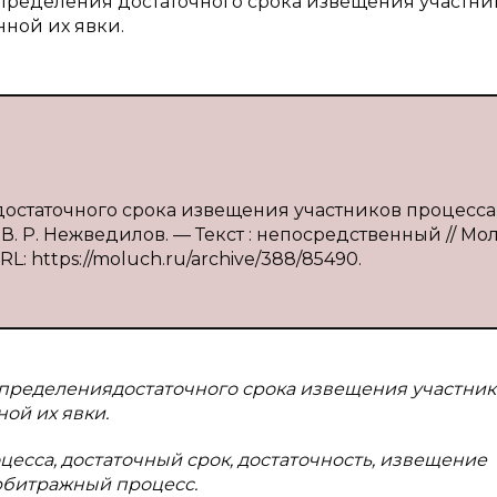
определения достаточного срока извещения участни
нной их явки.
 достаточного срока извещения участников процесса
В. Р. Нежведилов. — Текст : непосредственный // М
RL: https://moluch.ru/archive/388/85490.
определениядостаточного срока извещения участни
ой их явки.
есса, достаточный срок, достаточность, извещение
арбитражный процесс.