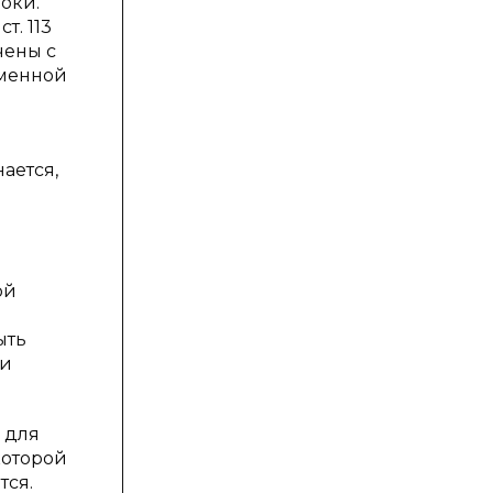
оки.
т. 113
чены с
еменной
ается,
ой
ыть
 и
 для
которой
тся.