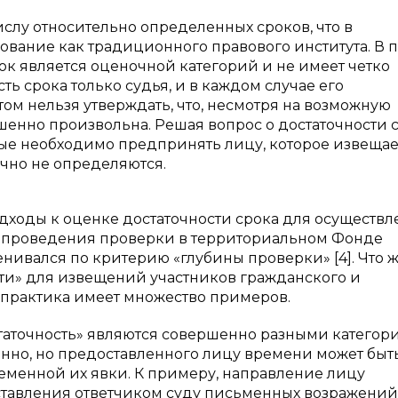
ислу относительно определенных сроков, что в
ование как традиционного правового института. В 
рок является оценочной категорий и не имеет четко
ь срока только судья, и в каждом случае его
ом нельзя утверждать, что, несмотря на возможную
шенно произвольна. Решая вопрос о достаточности с
рые необходимо предпринять лицу, которое извещает
ачно не определяются.
дходы к оценке достаточности срока для осуществл
ок проведения проверки в территориальном Фонде
нивался по критерию «глубины проверки» [4]. Что 
ти» для извещений участников гражданского и
я практика имеет множество примеров.
остаточность» являются совершенно разными категор
нно, но предоставленного лицу времени может быт
ременной их явки. К примеру, направление лицу
ставления ответчиком суду письменных возражений