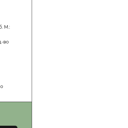
. М.:
д-во
по