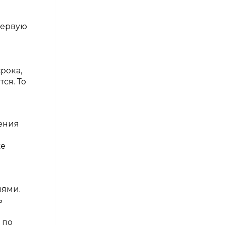
первую
рока,
ся. То
ения
же
иями.
ь
 по