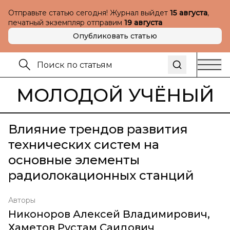
Отправьте статью сегодня! Журнал выйдет
15 августа
,
печатный экземпляр отправим
19 августа
Опубликовать статью
МОЛОДОЙ УЧЁНЫЙ
Влияние трендов развития
технических систем на
основные элементы
радиолокационных станций
Авторы
Никоноров Алексей Владимирович
,
Хаметов Рустам Саидович