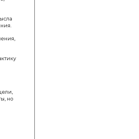
мысла
ния.
шения,
актику
цели,
ы, но