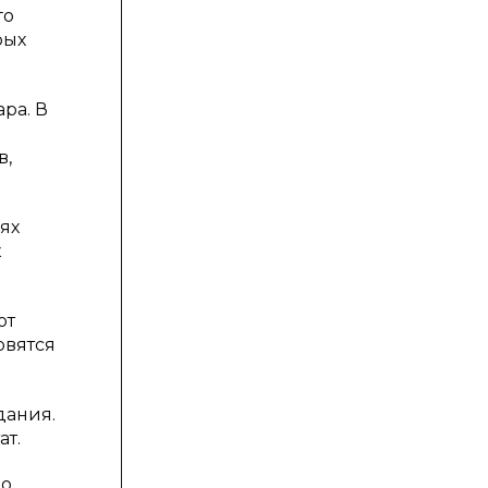
го
рых
ра. В
в,
ях
к
ют
овятся
дания.
ат.
о,