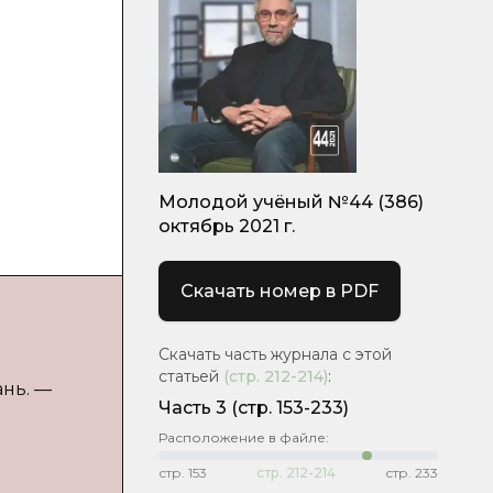
Молодой учёный №44 (386)
октябрь 2021 г.
Скачать номер в PDF
Скачать часть журнала с этой
статьей
(стр.
212-214
)
:
ань. —
Часть 3
(стр. 153-233)
Расположение в файле:
стр.
153
стр.
212-214
стр.
233