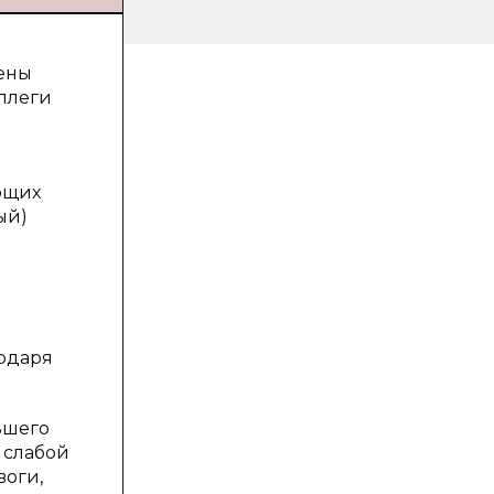
дены
оллеги
ющих
ый)
годаря
ьшего
 слабой
воги,