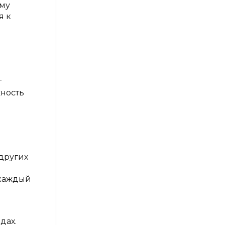
ому
я к
т
жность
других
 каждый
дах.