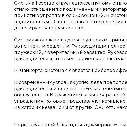
Система 1 соответствует автократичному стилю
стилю: отношения с подчиненными авторитарн
принятию управленческих решений. В систем
подчиненным. Основополагающие решения пр
делегируется подчиненным.
Система 4 характеризуется групповым принят
выполнении решений. Руководители полнос
дружеский, доверительный характер. Руково
руководителям системы 1, ориентированным н
Р. Лайкерта, система 4 является наиболее эф
В современных условиях успех дела предопр
руководителем и подчиненным и степенью их 
обстоятельств. Выражением влияния разнооб
управления, которые представляют комплек
из которых независим от других. Они отличаю
Первоначальной была идея «двумерного» стил