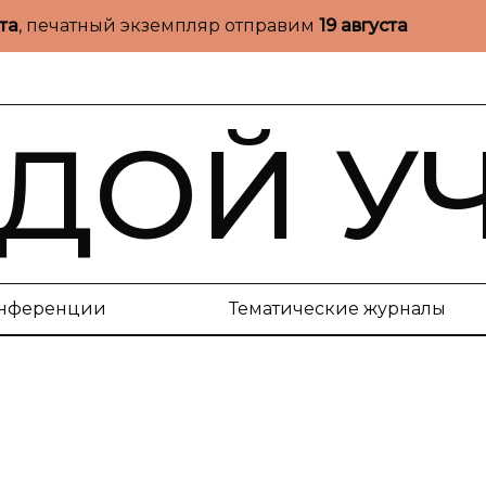
ста
, печатный экземпляр отправим
19 августа
ДОЙ У
нференции
Тематические журналы