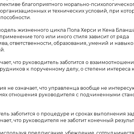
ллективе благоприятного морально-психологическо
 организационных и технических условий, при кото
способности.
одель жизненного цикла Пола Херси и Кена Бланша
применение того или иного стиля зависит от ряда
ива, ответственности, образования, умений и навыко
й.
ает, что руководитель заботится о взаимоотношени
рудников к порученному делу, о степени интереса 
я не означает, что управленца вообще не интересу
иях отношения руководителя с подчиненными стан
тель заботится о процедуре и сроках выполнения за
чает, что руководителя не заботит конечный результ
 используя предписание, убеждение, сотрудничеств