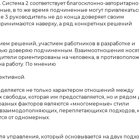
. Система 2 соответствует благосклонно-авторитарн
ые, в то же время подчиненные могут привлекатьс
е 3 руководитель не до конца доверяет своим
инимаются наверху, а ряд конкретных решений
ием решений, участием работников в разработке и
тью доверяю подчиненным. Взаимоотношения нося
дители ориентированы на человека, в противополо
а работу. По мнению
фективной.
еделяется не только характером отношений между
свободы, которая им предоставляется, но и рядом 
разных факторов являются «многомерные» стили
с взаимодополняющих, переплетающихся подходов,
тся от одномерных.
я управления, который основывается на двух подхо