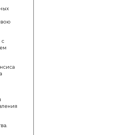
тных
свою
 с
лем
энсиса
а
я
авления
ва.