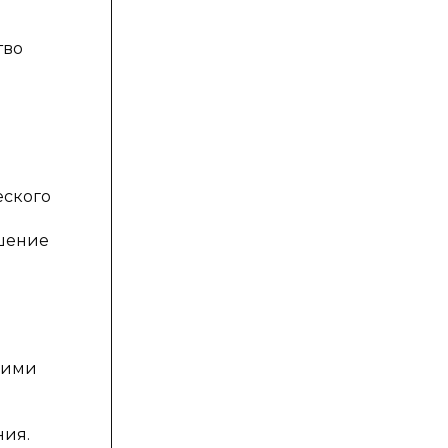
тво
еского
чшение
ы ими
ния.