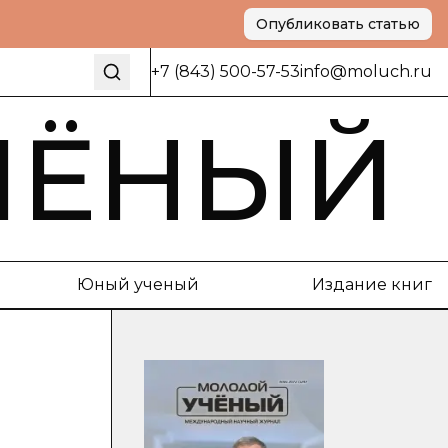
Опубликовать статью
+7 (843) 500-57-53
info@moluch.ru
ЧЁНЫЙ
Юный ученый
Издание книг