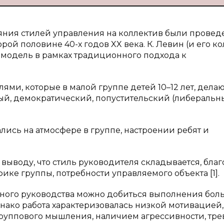
яния стилей управления на коллектив были прове
й половине 40-х годов XX века. К. Левин (и его к
ю модель в рамках традиционного подхода к
ми, которые в малой группе детей 10–12 лет, дела
ый, демократический, попустительский (либеральн
ались на атмосфере в группе, настроении ребят и
 выводу, что стиль руководителя складывается, бла
ке группы, потребности управляемого объекта [1].
арного руководства можно добиться выполнения бол
нако работа характеризовалась низкой мотивацией,
руппового мышления, наличием агрессивности, тре