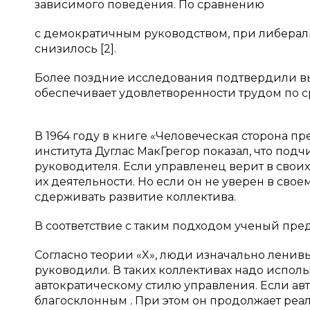
зависимого поведения. По сравнению
с демократичным руководством, при либерал
снизилось [2].
Более поздние исследования подтвердили выв
обеспечивает удовлетворенности трудом по 
В 1964 году в книге «Человеческая сторона п
института Дуглас МакГрегор показал, что под
руководителя. Если управленец верит в своих
их деятельности. Но если он не уверен в своем
сдерживать развитие коллектива.
В соответствие с таким подходом ученый пред
Согласно теории «X», люди изначально ленивы; 
руководили. В таких коллективах надо использ
автократическому стилю управления. Если авт
благосклонным
.
При этом он продолжает реа