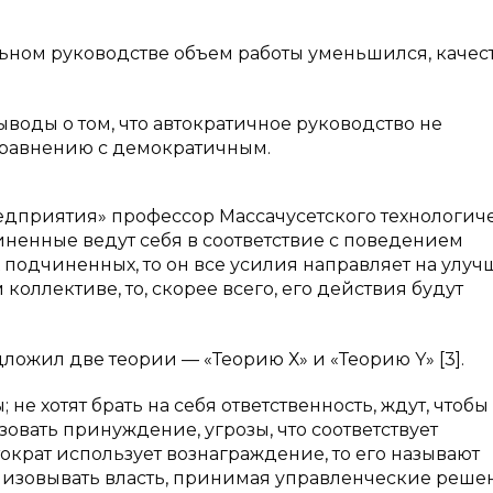
ьном руководстве объем работы уменьшился, качес
оды о том, что автократичное руководство не
сравнению с демократичным.
редприятия» профессор Массачусетского технологич
чиненные ведут себя в соответствие с поведением
 подчиненных, то он все усилия направляет на улу
 коллективе, то, скорее всего, его действия будут
ложил две теории — «Теорию Х» и «Теорию Y» [3].
не хотят брать на себя ответственность, ждут, чтоб
овать принуждение, угрозы, что соответствует
ократ использует вознаграждение, то его называют
лизовывать власть, принимая управленческие реше