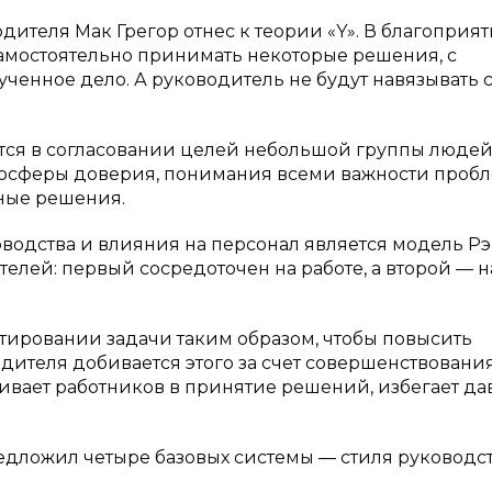
ителя Мак Грегор отнес к теории «Y». В благоприя
 самостоятельно принимать некоторые решения, с
енное дело. А руководитель не будут навязывать 
ся в согласовании целей небольшой группы людей
мосферы доверия, понимания всеми важности проб
ные решения.
водства и влияния на персонал является модель Р
елей: первый сосредоточен на работе, а второй — н
тировании задачи таким образом, чтобы повысить
дителя добивается этого за счет совершенствовани
вает работников в принятие решений, избегает д
едложил четыре базовых системы — стиля руководст