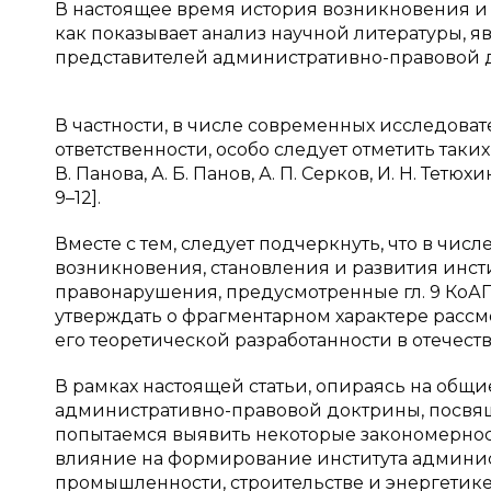
В настоящее время история возникновения и 
как показывает анализ научной литературы, 
представителей административно-правовой 
В частности, в числе современных исследов
ответственности, особо следует отметить таких а
В. Панова, А. Б. Панов, А. П. Серков, И. Н. Тетюхи
9–12].
Вместе с тем, следует подчеркнуть, что в чи
возникновения, становления и развития инст
правонарушения, предусмотренные гл. 9 КоАП
утверждать о фрагментарном характере рассм
его теоретической разработанности в отечес
В рамках настоящей статьи, опираясь на общ
административно-правовой доктрины, посвящ
попытаемся выявить некоторые закономернос
влияние на формирование института админис
промышленности, строительстве и энергетике