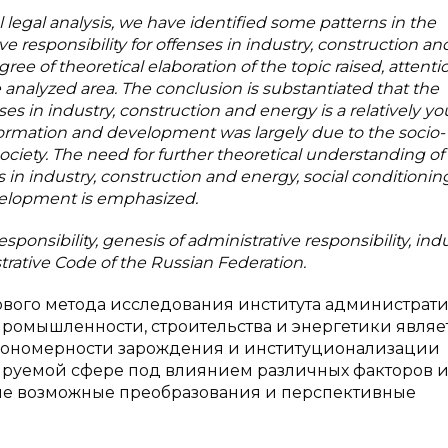
al legal analysis, we have identified some patterns in the
e responsibility for offenses in industry, construction an
ree of theoretical elaboration of the topic raised, attentio
 analyzed area. The conclusion is substantiated that the
enses in industry, construction and energy is a relatively y
s formation and development was largely due to the socio-
ociety. The need for further theoretical understanding of
es in industry, construction and energy, social conditioni
evelopment is emphasized.
sponsibility, genesis of administrative responsibility, indu
trative Code of the Russian Federation.
вого метода исследования института администрат
промышленности, строительства и энергетики являе
акономерности зарождения и институционализации
ируемой сфере под влиянием различных факторов и
ие возможные преобразования и перспективные