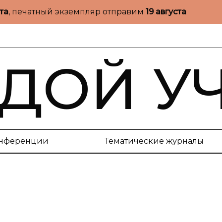
ста
, печатный экземпляр отправим
19 августа
ДОЙ У
нференции
Тематические журналы