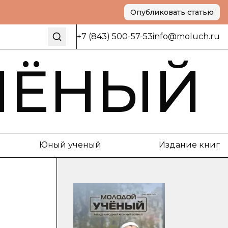
Опубликовать статью
+7 (843) 500-57-53
info@moluch.ru
ЧЁНЫЙ
Юный ученый
Издание книг