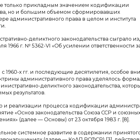
не только прикладным значением кодификации
тва, но и большим объемом сформировавших
ре административного права в целом и института
и.
тративно-деликтного законодательства сыграло и
юля 1966 г. № 5362-VI «Об усилении ответственности з
 с 1960-х гг. и последующие десятилетия, особое в
октрины административного права уделялось форма
истративно-деликтного законодательства, которы
имых результатов.
ию и реализации процесса кодификации администр
ятие «Основ законодательства Союза ССР и союзны
х» (далее — Основы) от 23 октября 1983 г. [8].
льное системное развитие в содержании принятого
авонарушениях (далее — КоАП РСФСР) [3], действо