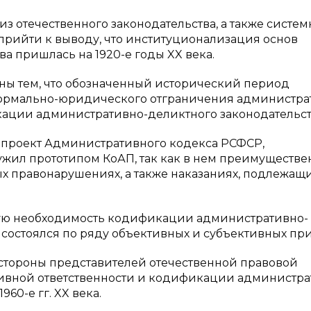
отечественного законодательства, а также систе
прийти к выводу, что институционализация основ
а пришлась на 1920-е годы XX века.
ны тем, что обозначенный исторический период
формально-юридического отграничения администра
ации административно-деликтного законодательст
, «проект Административного кодекса РСФСР,
лужил прототипом КоАП, так как в нем преимуществе
 правонарушениях, а также наказаниях, подлежащ
вную необходимость кодификации административно-
е состоялся по ряду объективных и субъективных пр
стороны представителей отечественной правовой
ивной ответственности и кодификации администра
60-е гг. XX века.