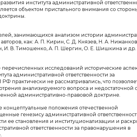
развития института административной ответственн
является объектом пристального внимания со сторон
доктрины.
ателей, занимающихся анализом истории администр
второв, как: А. П. Кирин, С. Д. Князев, Н. А. Нижанков
н, И. В. Тимошенко, А. П. Шергин, О. Е. Шишкина и др. [1
сле перечисленных исследований исторические аспе
итута административной ответственности за
 РФ практически не рассматривались, что позволяе
отрения анализируемого вопроса и недостаточной 
твенной административно-правовой доктрине.
ие концептуальные положения отечественной
енные генезису административной ответственност
ти ее становления и институционализации и раскр
тративной ответственности за правонарушения в
.