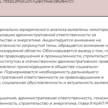
L: https://moluch.ru/archive/385/84707.
формально-юридического анализа выявлены некотор
изации административной ответственности за
ьстве и энергетике. Акцентируется внимание на
отанности затронутой темы, обращается внимание н
изируемой области. Обосновывается вывод о том, ч
за правонарушения в промышленности, строительст
нститутом в отечественном административном праве
словлено происходящими в обществе социально-
. Подчеркивается необходимость дальнейшего
стративной ответственности за правонарушения в
, социальная обусловленность и актуальность выяв
ушение, административная ответственность, генези
ность, строительство и энергетика, глава 9 КоАП Р