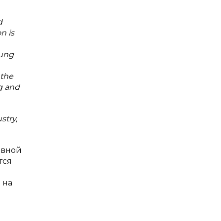
d
n is
oung
 the
ng and
stry,
ивной
тся
 на