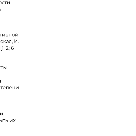
ости
ы
ативной
ская, И.
; 2; 6;
кты
т
степени
и,
ыть их