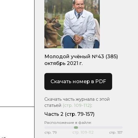
Молодой учёный №43 (385)
октябрь 2021 г.
Скачать номер в PDF
Скачать часть журнала с этой
статьей
(стр.
109-112
)
:
Часть 2
(стр. 79-157)
Расположение в файле:
стр.
79
стр.
109-112
стр.
157