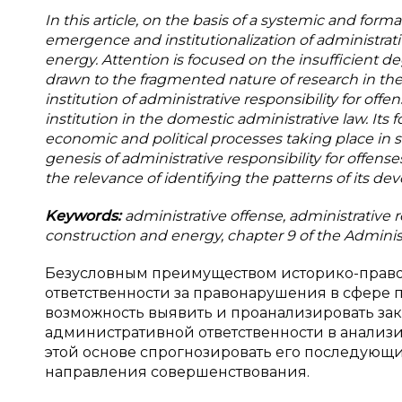
In this article, on the basis of a systemic and form
emergence and institutionalization of administrativ
energy. Attention is focused on the insufficient deg
drawn to the fragmented nature of research in the
institution of administrative responsibility for off
institution in the domestic administrative law. It
economic and political processes taking place in s
genesis of administrative responsibility for offens
the relevance of identifying the patterns of its d
Keywords:
administrative offense, administrative re
construction and energy, chapter 9 of the Adminis
Безусловным преимуществом историко-право
ответственности за правонарушения в сфере 
возможность выявить и проанализировать з
административной ответственности в анализ
этой основе спрогнозировать его последующ
направления совершенствования.