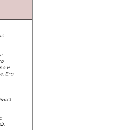
ые
а
то
ве и
. Его
ления
с
Ф.