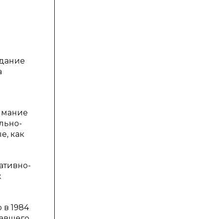
здание
а
нимание
льно-
е, как
ативно-
х
 в 1984
вавшего