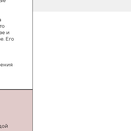
рые
а
то
ве и
е. Его
ления
одой