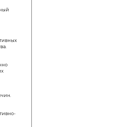
мный
тивных
ва.
нно
их
ичин.
тивно-