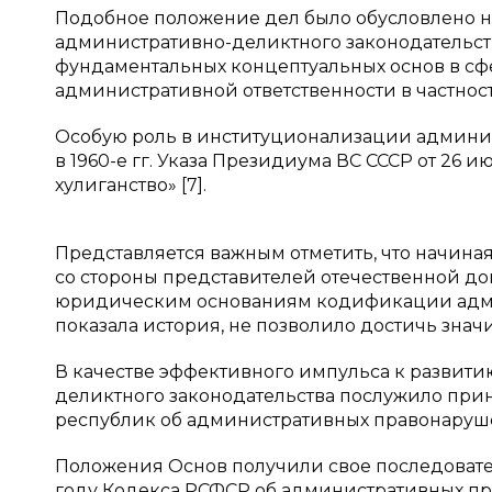
Подобное положение дел было обусловлено 
административно-деликтного законодательс
фундаментальных концептуальных основ в сфе
административной ответственности в частност
Особую роль в институционализации админис
в 1960-е гг. Указа Президиума ВС СССР от 26 и
хулиганство» [7].
Представляется важным отметить, что начиная
со стороны представителей отечественной д
юридическим основаниям кодификации админ
показала история, не позволило достичь знач
В качестве эффективного импульса к развит
деликтного законодательства послужило прин
республик об административных правонарушения
Положения Основ получили свое последовате
году Кодекса РСФСР об административных пр